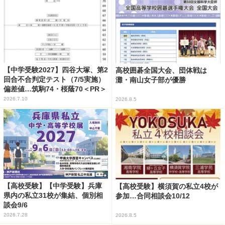
【中学受験2027】四谷大塚、第2
高校囲碁全国大会、団体戦は
回合不合判定テスト（7/5実施）
灘・南山女子部が優勝
偏差値…筑駒74・桜蔭70＜PR＞
2026.7.10
2026.8.5
【高校受験】【中学受験】兵庫
【高校受験】横須賀の私立4校が
県内の私立31校が集結、個別相
参加…合同相談会10/12
談会9/6
2026.7.28
2026.8.5