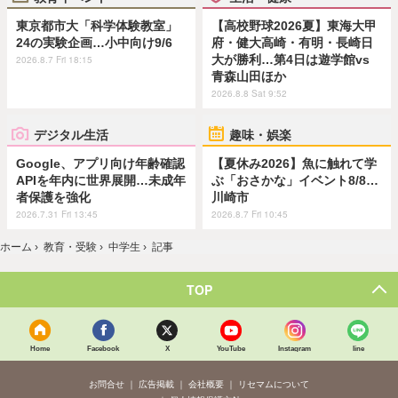
東京都市大「科学体験教室」
【高校野球2026夏】東海大甲
24の実験企画…小中向け9/6
府・健大高崎・有明・長崎日
大が勝利…第4日は遊学館vs
2026.8.7 Fri 18:15
青森山田ほか
2026.8.8 Sat 9:52
デジタル生活
趣味・娯楽
Google、アプリ向け年齢確認
【夏休み2026】魚に触れて学
APIを年内に世界展開…未成年
ぶ「おさかな」イベント8/8…
者保護を強化
川崎市
2026.7.31 Fri 13:45
2026.8.7 Fri 10:45
ホーム
›
教育・受験
›
中学生
›
記事
TOP
Home
Facebook
X
YouTube
Instagram
line
お問合せ
広告掲載
会社概要
リセマムについて