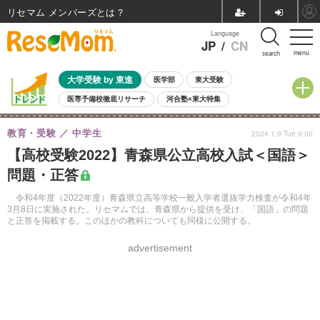
リセマム メンバーズ
Language
JP
/
CN
menu
search
大学受験 by 東進
医学部
東大受験
医専予備校徹底リサーチ
河合塾×東大特集
親子で考える大学選び
高校受験
中学受験
小学校受験
教育・受験
中学生
2024.1.9 Tue 9:00
共通テスト
夏休み
8月開催学校説明会・相談会
【高校受験2022】青森県公立高校入試＜国語＞
8月開催イベント・WS
全国公立高校 過去問
人気記事
問題・正答
自由研究教材（小学生向け）
自由研究教材（中学生向け）
ランキング
令和4年度（2022年度）青森県立高等学校一般入学者選抜学力検査が令和4年
3月8日に実施された。リセマムでは、青森県から提供を受け、「国語」の問題
と正答を掲載する。このほかの教科についても同様に公開する。
advertisement