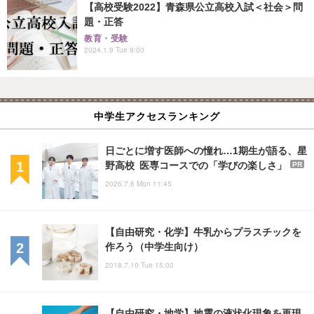
【高校受験2022】青森県公立高校入試＜社会＞問
題・正答
教育・受験
2024.1.9 Tue 9:00
中学生アクセスランキング
日ごとに増す医師への憧れ…1期生が語る、星
野高校 医専コースでの「学びの楽しさ」
PR
2026.7.6 Mon 11:45
【自由研究・化学】牛乳からプラスチックを
作ろう（中学生向け）
2018.7.10 Tue 15:00
【自由研究・地学】地震の液状化現象を再現