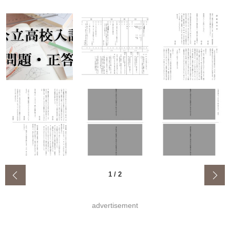
‹
1
/
2
advertisement