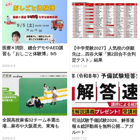
医療✕消防、縫合デモやAED講
【中学受験2027】人気校の併願
習も「おしごと体験博」9/5
先は…四谷大塚「第2回合不合判
定テスト」結果
2026.8.6
2026.7.16
全国高校麻雀32チーム本選出
司法試験予備試験2026、解答速
場…麻布や大阪星光、東海も
報＆総評動画を無料公開…アガ
ルート
2026.8.5
2026.7.21