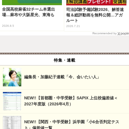
全国高校麻雀32チーム本選出
司法試験予備試験2026、解答速
場…麻布や大阪星光、東海も
報＆総評動画を無料公開…アガ
ルート
2026.8.5
2026.7.21
Recommended by
特集・連載
編集長・加藤紀子連載「今、会いたい人」
NEW!!【首都圏・中学受験】SAPIX 上位校偏差値＜
2027年度版（2026年4月）
NEW!!【関西・中学受験】浜学園「小6合否判定テス
ト」偏差値一覧