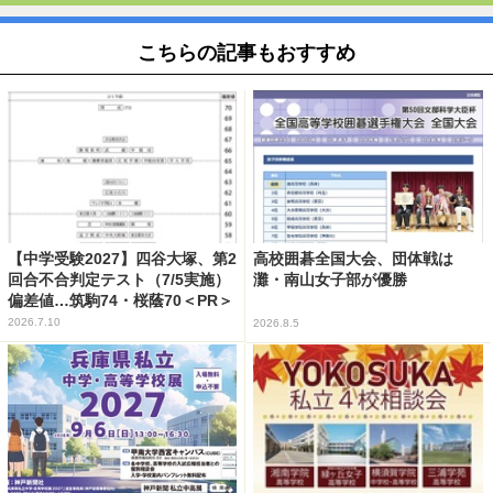
こちらの記事もおすすめ
【中学受験2027】四谷大塚、第2
高校囲碁全国大会、団体戦は
回合不合判定テスト（7/5実施）
灘・南山女子部が優勝
偏差値…筑駒74・桜蔭70＜PR＞
2026.7.10
2026.8.5