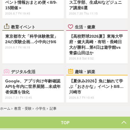
ベント情報おまとめ便＜8/9-
ス工学部、生成AIなどジュニ
15開催＞
ア講座6選
2026.8.7 Fri 19:45
2026.7.30 Thu 11:15
教育イベント
生活・健康
東京都市大「科学体験教室」
【高校野球2026夏】東海大甲
24の実験企画…小中向け9/6
府・健大高崎・有明・長崎日
大が勝利…第4日は遊学館vs
2026.8.7 Fri 18:15
青森山田ほか
2026.8.8 Sat 9:52
デジタル生活
趣味・娯楽
Google、アプリ向け年齢確認
【夏休み2026】魚に触れて学
APIを年内に世界展開…未成年
ぶ「おさかな」イベント8/8…
者保護を強化
川崎市
2026.7.31 Fri 13:45
2026.8.7 Fri 10:45
ホーム
›
教育・受験
›
小学生
›
記事
TOP