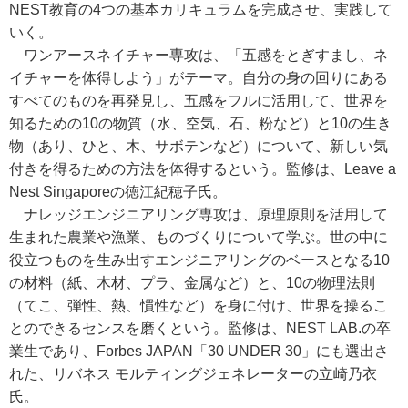
NEST教育の4つの基本カリキュラムを完成させ、実践して
いく。
ワンアースネイチャー専攻は、「五感をとぎすまし、ネ
イチャーを体得しよう」がテーマ。自分の身の回りにある
すべてのものを再発見し、五感をフルに活用して、世界を
知るための10の物質（水、空気、石、粉など）と10の生き
物（あり、ひと、木、サボテンなど）について、新しい気
付きを得るための方法を体得するという。監修は、Leave a
Nest Singaporeの徳江紀穂子氏。
ナレッジエンジニアリング専攻は、原理原則を活用して
生まれた農業や漁業、ものづくりについて学ぶ。世の中に
役立つものを生み出すエンジニアリングのベースとなる10
の材料（紙、木材、プラ、金属など）と、10の物理法則
（てこ、弾性、熱、慣性など）を身に付け、世界を操るこ
とのできるセンスを磨くという。監修は、NEST LAB.の卒
業生であり、Forbes JAPAN「30 UNDER 30」にも選出さ
れた、リバネス モルティングジェネレーターの立崎乃衣
氏。