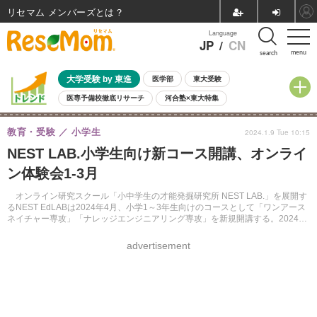
リセマム メンバーズ
Language
JP
/
CN
menu
search
大学受験 by 東進
医学部
東大受験
医専予備校徹底リサーチ
河合塾×東大特集
親子で考える大学選び
高校受験
中学受験
小学校受験
教育・受験
小学生
2024.1.9 Tue 10:15
共通テスト
夏休み
8月開催学校説明会・相談会
NEST LAB.小学生向け新コース開講、オンライ
8月開催イベント・WS
全国公立高校 過去問
人気記事
ン体験会1-3月
自由研究教材（小学生向け）
自由研究教材（中学生向け）
ランキング
オンライン研究スクール「小中学生の才能発掘研究所 NEST LAB.」を展開す
るNEST EdLABは2024年4月、小学1～3年生向けのコースとして「ワンアース
ネイチャー専攻」「ナレッジエンジニアリング専攻」を新規開講する。2024年
1月からは、開講に向け体験教室を実施する。
advertisement