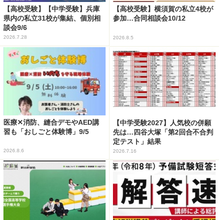
【高校受験】【中学受験】兵庫
【高校受験】横須賀の私立4校が
県内の私立31校が集結、個別相
参加…合同相談会10/12
談会9/6
2026.7.28
2026.8.5
医療✕消防、縫合デモやAED講
【中学受験2027】人気校の併願
習も「おしごと体験博」9/5
先は…四谷大塚「第2回合不合判
定テスト」結果
2026.8.6
2026.7.16