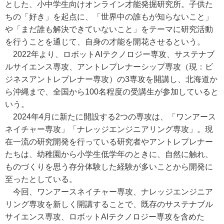
とした、小中学生向けオンライン才能発掘研究所。子供た
ちの「好き」を起点に、「世界中の誰もが知らないこと」
や「まだ誰も解決できていないこと」をテーマに研究活動
を行うことを通じて、自身の才能を開花させるという。
2022年より、ロボットAIテクノロジー専攻、サステナブ
ルサイエンス専攻、アントレプレナーシップ専攻（現：ビ
ジネスアントレプレナー専攻）の3専攻を開講し、北海道か
ら沖縄まで、全国から100名程度の受講生が参加していると
いう。
2024年4月に新たに開設する2つの専攻は、「ワンアース
ネイチャー専攻」「ナレッジエンジニアリング専攻」。現
在一流の研究開発を行っている研究者やアントレプレナー
たちは、幼稚園から小学生低学年のときに、自然に触れ、
ものづくりを思う存分体験した経験が多いことから開発に
至ったとしている。
今回、ワンアースネイチャー専攻、ナレッジエンジニア
リング専攻を新しく開講することで、既存のサステナブル
サイエンス専攻、ロボットAIテクノロジー専攻を含めた