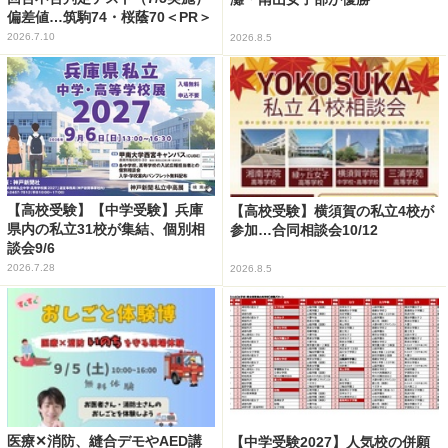
偏差値…筑駒74・桜蔭70＜PR＞
2026.7.10
2026.8.5
【高校受験】【中学受験】兵庫
【高校受験】横須賀の私立4校が
県内の私立31校が集結、個別相
参加…合同相談会10/12
談会9/6
2026.7.28
2026.8.5
医療✕消防、縫合デモやAED講
【中学受験2027】人気校の併願