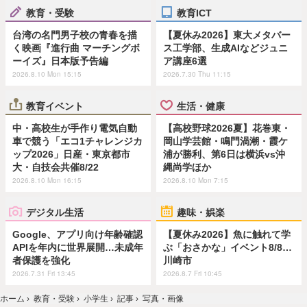
教育・受験
教育ICT
台湾の名門男子校の青春を描
【夏休み2026】東大メタバー
く映画『進行曲 マーチングボ
ス工学部、生成AIなどジュニ
ーイズ』日本版予告編
ア講座6選
2026.8.10 Mon 15:15
2026.7.30 Thu 11:15
教育イベント
生活・健康
中・高校生が手作り電気自動
【高校野球2026夏】花巻東・
車で競う「エコ1チャレンジカ
岡山学芸館・鳴門渦潮・霞ケ
ップ2026」日産・東京都市
浦が勝利、第6日は横浜vs沖
大・自技会共催8/22
縄尚学ほか
2026.8.10 Mon 16:15
2026.8.10 Mon 7:15
デジタル生活
趣味・娯楽
Google、アプリ向け年齢確認
【夏休み2026】魚に触れて学
APIを年内に世界展開…未成年
ぶ「おさかな」イベント8/8…
者保護を強化
川崎市
2026.7.31 Fri 13:45
2026.8.7 Fri 10:45
ホーム
›
教育・受験
›
小学生
›
記事
›
写真・画像