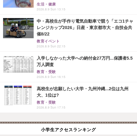
生活・健康
2026.8.9 Sun 13:15
中・高校生が手作り電気自動車で競う「エコ1チャ
レンジカップ2026」日産・東京都市大・自技会共
催8/22
教育イベント
2026.8.9 Sun 22:15
入学しなかった大学への納付金27万円...保護者5.5
万人調査
教育・受験
2026.8.9 Sun 16:15
高校生が志願したい大学・九州沖縄...2位は九州
大、1位は?
教育・受験
2026.8.9 Sun 17:15
小学生アクセスランキング