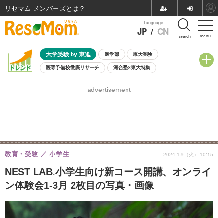
リセマム メンバーズ
Language
JP
/
CN
menu
search
大学受験 by 東進
医学部
東大受験
医専予備校徹底リサーチ
河合塾×東大特集
親子で考える大学選び
高校受験
中学受験
小学校受験
advertisement
共通テスト
夏休み
8月開催学校説明会・相談会
8月開催イベント・WS
全国公立高校 過去問
人気記事
自由研究教材（小学生向け）
自由研究教材（中学生向け）
ランキング
教育・受験
小学生
2024.1.9（火） 10:15
NEST LAB.小学生向け新コース開講、オンライ
ン体験会1-3月 2枚目の写真・画像