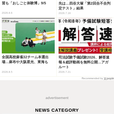
習も「おしごと体験博」9/5
先は…四谷大塚「第2回合不合判
定テスト」結果
2026.8.6
2026.7.16
全国高校麻雀32チーム本選出
司法試験予備試験2026、解答速
場…麻布や大阪星光、東海も
報＆総評動画を無料公開…アガ
ルート
2026.8.5
2026.7.21
Recommended by
advertisement
NEWS CATEGORY