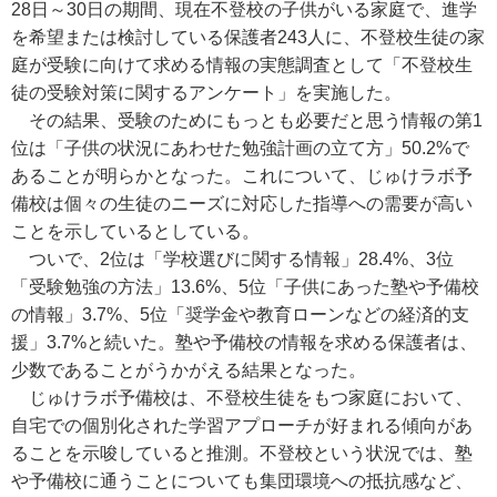
28日～30日の期間、現在不登校の子供がいる家庭で、進学
を希望または検討している保護者243人に、不登校生徒の家
庭が受験に向けて求める情報の実態調査として「不登校生
徒の受験対策に関するアンケート」を実施した。
その結果、受験のためにもっとも必要だと思う情報の第1
位は「子供の状況にあわせた勉強計画の立て方」50.2%で
あることが明らかとなった。これについて、じゅけラボ予
備校は個々の生徒のニーズに対応した指導への需要が高い
ことを示しているとしている。
ついで、2位は「学校選びに関する情報」28.4%、3位
「受験勉強の方法」13.6%、5位「子供にあった塾や予備校
の情報」3.7%、5位「奨学金や教育ローンなどの経済的支
援」3.7%と続いた。塾や予備校の情報を求める保護者は、
少数であることがうかがえる結果となった。
じゅけラボ予備校は、不登校生徒をもつ家庭において、
自宅での個別化された学習アプローチが好まれる傾向があ
ることを示唆していると推測。不登校という状況では、塾
や予備校に通うことについても集団環境への抵抗感など、