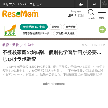
リセマム メンバーズ
Language
JP
/
CN
menu
search
大学受験 by 東進
医学部
東大受験
医専予備校徹底リサーチ
河合塾×東大特集
親子で考える大学選び
高校受験
中学受験
小学校受験
教育・受験
中学生
2024.1.11 Thu 11:15
共通テスト
夏休み
8月開催学校説明会・相談会
不登校家庭の約5割、個別化学習計画が必要…
8月開催イベント・WS
全国公立高校 過去問
人気記事
じゅけラボ調査
自由研究教材（小学生向け）
自由研究教材（中学生向け）
ランキング
じゅけラボ予備校は2024年1月9日、現在不登校の子供がいる家庭で、進学を
希望または検討している保護者243人を対象に、「不登校生徒の受験対策に関
するアンケート」を実施し、結果を公表した。不登校家庭の約5割が個別の学習
計画が必要だと回答したことが明らかとなった。
advertisement