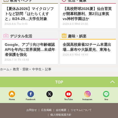
教育イベント
生活・健康
【夏休み2026】マイクロソフ
【高校野球2026夏】仙台育英
トなど訪問「はたらくえす
が開幕戦勝利、第2日は東筑
と」8/24-29…大学生対象
vs神村学園ほか
2026.8.6 Thu 9:45
2026.8.5 Wed 20:32
デジタル生活
趣味・娯楽
Google、アプリ向け年齢確認
全国高校麻雀32チーム本選出
APIを年内に世界展開…未成年
場…麻布や大阪星光、東海も
者保護を強化
2026.8.5 Wed 19:45
2026.7.31 Fri 13:45
ホーム
›
教育・受験
›
中学生
›
記事
TOP
Home
Facebook
X
YouTube
Instagram
line
お問合せ
広告掲載
会社概要
リセマムについて
個人情報保護方針