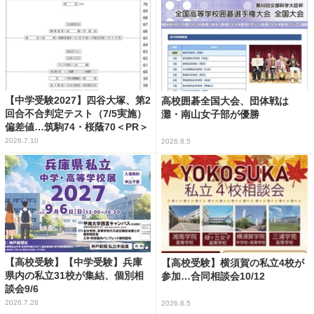
【中学受験2027】四谷大塚、第2
高校囲碁全国大会、団体戦は
回合不合判定テスト（7/5実施）
灘・南山女子部が優勝
偏差値…筑駒74・桜蔭70＜PR＞
2026.7.10
2026.8.5
【高校受験】【中学受験】兵庫
【高校受験】横須賀の私立4校が
県内の私立31校が集結、個別相
参加…合同相談会10/12
談会9/6
2026.7.28
2026.8.5