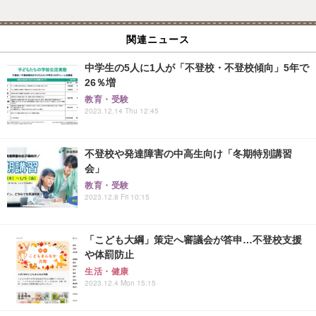
関連ニュース
中学生の5人に1人が「不登校・不登校傾向」5年で
26％増
教育・受験
2023.12.14 Thu 12:45
不登校や発達障害の中高生向け「冬期特別講習
会」
教育・受験
2023.12.8 Fri 10:15
「こども大綱」策定へ審議会が答申…不登校支援
や体罰防止
生活・健康
2023.12.4 Mon 15:15