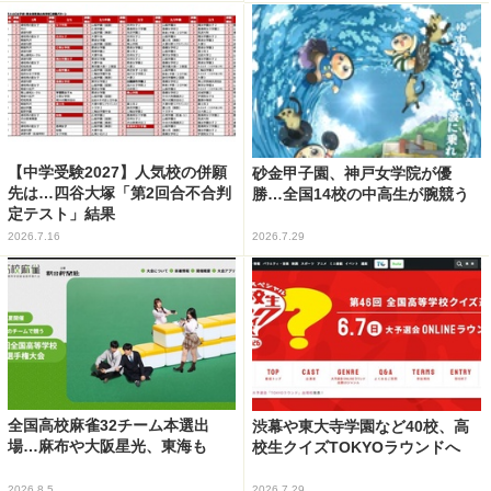
【中学受験2027】人気校の併願
砂金甲子園、神戸女学院が優
先は…四谷大塚「第2回合不合判
勝…全国14校の中高生が腕競う
定テスト」結果
2026.7.16
2026.7.29
全国高校麻雀32チーム本選出
渋幕や東大寺学園など40校、高
場…麻布や大阪星光、東海も
校生クイズTOKYOラウンドへ
2026.8.5
2026.7.29