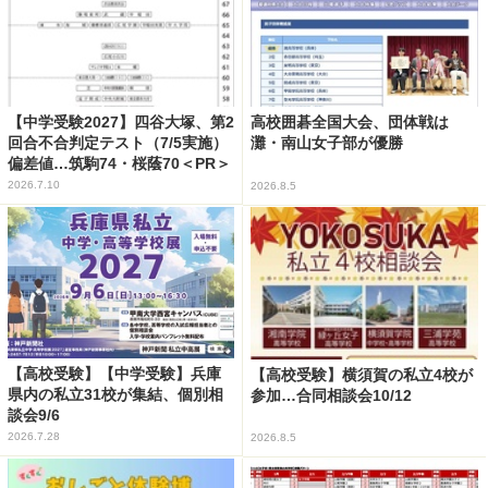
【中学受験2027】四谷大塚、第2
高校囲碁全国大会、団体戦は
回合不合判定テスト（7/5実施）
灘・南山女子部が優勝
偏差値…筑駒74・桜蔭70＜PR＞
2026.7.10
2026.8.5
【高校受験】【中学受験】兵庫
【高校受験】横須賀の私立4校が
県内の私立31校が集結、個別相
参加…合同相談会10/12
談会9/6
2026.7.28
2026.8.5