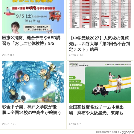
医療✕消防、縫合デモやAED講
【中学受験2027】人気校の併願
習も「おしごと体験博」9/5
先は…四谷大塚「第2回合不合判
定テスト」結果
2026.8.6
2026.7.16
砂金甲子園、神戸女学院が優
全国高校麻雀32チーム本選出
勝…全国14校の中高生が腕競う
場…麻布や大阪星光、東海も
2026.7.29
2026.8.5
Recommended by