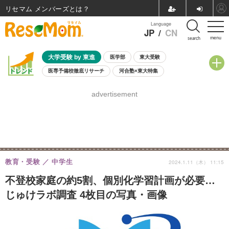
リセマム メンバーズ
Language
JP
/
CN
menu
search
大学受験 by 東進
医学部
東大受験
医専予備校徹底リサーチ
河合塾×東大特集
親子で考える大学選び
高校受験
中学受験
小学校受験
advertisement
共通テスト
夏休み
8月開催学校説明会・相談会
8月開催イベント・WS
全国公立高校 過去問
人気記事
自由研究教材（小学生向け）
自由研究教材（中学生向け）
ランキング
教育・受験
中学生
2024.1.11（木） 11:15
不登校家庭の約5割、個別化学習計画が必要…
じゅけラボ調査 4枚目の写真・画像