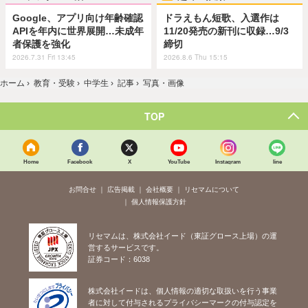
Google、アプリ向け年齢確認
ドラえもん短歌、入選作は
APIを年内に世界展開…未成年
11/20発売の新刊に収録…9/3
者保護を強化
締切
2026.7.31 Fri 13:45
2026.8.6 Thu 15:15
ホーム
›
教育・受験
›
中学生
›
記事
›
写真・画像
TOP
Home
Facebook
X
YouTube
Instagram
line
お問合せ
広告掲載
会社概要
リセマムについて
個人情報保護方針
リセマムは、株式会社イード（東証グロース上場）の運
営するサービスです。
証券コード：6038
株式会社イードは、個人情報の適切な取扱いを行う事業
者に対して付与されるプライバシーマークの付与認定を