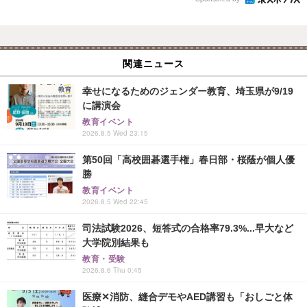
関連ニュース
幸せになるためのジェンダー教育、埼玉県が9/19
に講演会
教育イベント
2026.8.5 Wed 23:15
第50回「高校囲碁選手権」春日部・桜蔭が個人優
勝
教育イベント
2026.8.5 Wed 22:45
司法試験2026、短答式の合格率79.3%...早大など
大学院別結果も
教育・受験
2026.8.6 Thu 0:45
医療✕消防、縫合デモやAED講習も「おしごと体