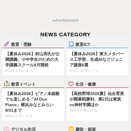
advertisement
NEWS CATEGORY
教育・受験
教育ICT
【夏休み2026】村山斉氏が公
【夏休み2026】東大メタバー
開講義、小中学生のための大
ス工学部、生成AIなどジュニ
学講義スクール9月開校
ア講座6選
2026.8.6 Thu 19:15
2026.7.30 Thu 11:15
教育イベント
生活・健康
【夏休み2026】ピアノ未経験
【高校野球2026夏】仙台育英
でも楽しめる「AI Duo
が開幕戦勝利、第2日は東筑
Piano」横浜みなとみらい
vs神村学園ほか
8/31まで
2026.8.5 Wed 20:32
2026.8.6 Thu 19:45
デジタル生活
趣味・娯楽