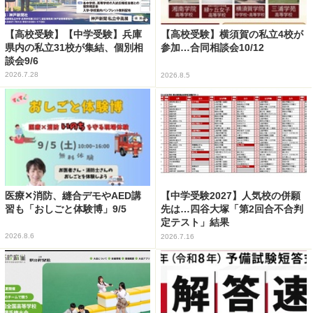
【高校受験】【中学受験】兵庫
【高校受験】横須賀の私立4校が
県内の私立31校が集結、個別相
参加…合同相談会10/12
談会9/6
2026.7.28
2026.8.5
医療✕消防、縫合デモやAED講
【中学受験2027】人気校の併願
習も「おしごと体験博」9/5
先は…四谷大塚「第2回合不合判
定テスト」結果
2026.8.6
2026.7.16