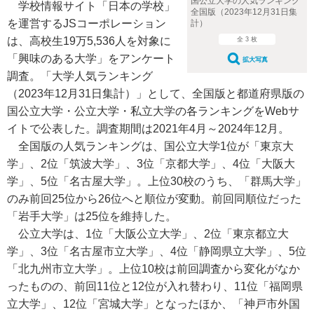
国公立大学の人気ランキング
学校情報サイト「日本の学校」
全国版（2023年12月31日集
を運営するJSコーポレーション
計）
は、高校生19万5,536人を対象に
全 3 枚
「興味のある大学」をアンケート
拡大写真
調査。「大学人気ランキング
（2023年12月31日集計）」として、全国版と都道府県版の
国公立大学・公立大学・私立大学の各ランキングをWebサ
イトで公表した。調査期間は2021年4月～2024年12月。
全国版の人気ランキングは、国公立大学1位が「東京大
学」、2位「筑波大学」、3位「京都大学」、4位「大阪大
学」、5位「名古屋大学」。上位30校のうち、「群馬大学」
のみ前回25位から26位へと順位が変動。前回同順位だった
「岩手大学」は25位を維持した。
公立大学は、1位「大阪公立大学」、2位「東京都立大
学」、3位「名古屋市立大学」、4位「静岡県立大学」、5位
「北九州市立大学」。上位10校は前回調査から変化がなか
ったものの、前回11位と12位が入れ替わり、11位「福岡県
立大学」、12位「宮城大学」となったほか、「神戸市外国