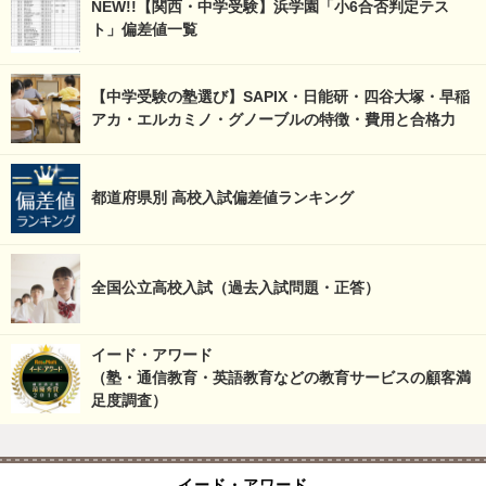
NEW!!【関西・中学受験】浜学園「小6合否判定テス
ト」偏差値一覧
【中学受験の塾選び】SAPIX・日能研・四谷大塚・早稲
アカ・エルカミノ・グノーブルの特徴・費用と合格力
都道府県別 高校入試偏差値ランキング
全国公立高校入試（過去入試問題・正答）
イード・アワード
（塾・通信教育・英語教育などの教育サービスの顧客満
足度調査）
イード・アワード