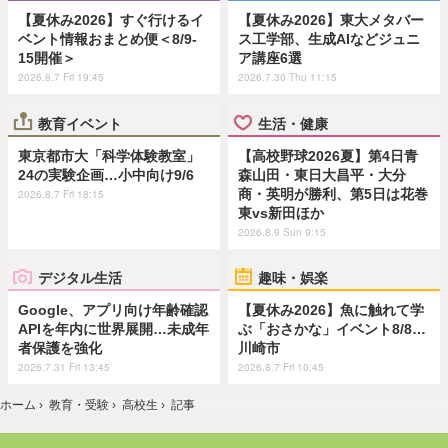
【夏休み2026】すぐ行けるイ
【夏休み2026】東大メタバー
ベント情報おまとめ便＜8/9-
ス工学部、生成AIなどジュニ
15開催＞
ア講座6選
2026.8.7 Fri 19:45
2026.7.30 Thu 11:15
教育イベント
生活・健康
東京都市大「科学体験教室」
【高校野球2026夏】第4日青
24の実験企画…小中向け9/6
森山田・東日大昌平・大分
商・英明が勝利、第5日は花巻
2026.8.7 Fri 18:15
東vs新田ほか
2026.8.9 Sun 9:15
デジタル生活
趣味・娯楽
Google、アプリ向け年齢確認
【夏休み2026】魚に触れて学
APIを年内に世界展開…未成年
ぶ「おさかな」イベント8/8…
者保護を強化
川崎市
2026.7.31 Fri 13:45
2026.8.7 Fri 10:45
ホーム
›
教育・受験
›
高校生
›
記事