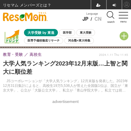
リセマム メンバーズ
Language
JP
/
CN
menu
search
大学受験 by 東進
医学部
東大受験
医専予備校徹底リサーチ
河合塾×東大特集
親子で考える大学選び
高校受験
中学受験
小学校受験
教育・受験
高校生
2024.1.11 Thu 11:45
共通テスト
夏休み
8月開催学校説明会・相談会
大学人気ランキング2023年12月末版…上智と関
8月開催イベント・WS
全国公立高校 過去問
人気記事
大に順位差
自由研究教材（小学生向け）
自由研究教材（中学生向け）
ランキング
JSコーポレーションが「大学人気ランキング」12月末版を発表した。2023年
12月31日集計によると、高校生19万5,536人が答えた全国版1位は、国立が「東
京大学」、公立が「大阪公立大学」、私立が「青山学院大学」。私立では前回
同順位だった「関西大学」と「上智大学」に差がついた。
advertisement