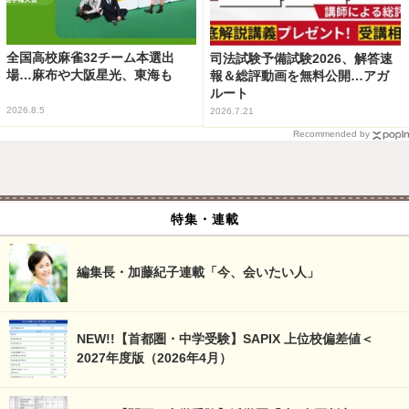
全国高校麻雀32チーム本選出
司法試験予備試験2026、解答速
場…麻布や大阪星光、東海も
報＆総評動画を無料公開…アガ
ルート
2026.8.5
2026.7.21
Recommended by
特集・連載
編集長・加藤紀子連載「今、会いたい人」
NEW!!【首都圏・中学受験】SAPIX 上位校偏差値＜
2027年度版（2026年4月）