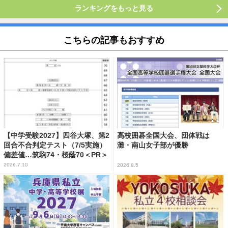
ランキングをもっと見る
こちらの記事もおすすめ
【中学受験2027】四谷大塚、第2
高校囲碁全国大会、団体戦は
回合不合判定テスト（7/5実施）
灘・南山女子部が優勝
偏差値…筑駒74・桜蔭70＜PR＞
2026.7.10
2026.8.5