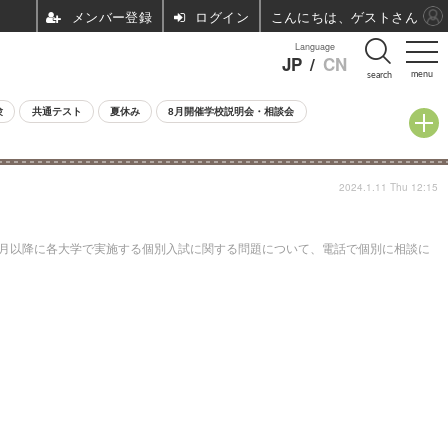
ログイン
こんにちは、ゲストさん
Language
JP
/
CN
menu
search
験
共通テスト
夏休み
8月開催学校説明会・相談会
2024.1.11 Thu 12:15
月以降に各大学で実施する個別入試に関する問題について、電話で個別に相談に