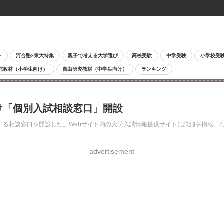
チ
河合塾×東大特集
親子で考える大学選び
高校受験
中学受験
小学校受
究教材（小学生向け）
自由研究教材（中学生向け）
ランキング
け「個別入試相談窓口」開設
る相談窓口を開設した。Webサイト内の大学入試情報提供サイトに詳細を掲載。2
advertisement