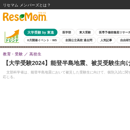
リセマム メンバーズ
大学受験 by 東進
医学部
東大受験
医専予備校徹底リサー
8月開催イベント・WS
全国公立高校 過去問
人気記事
自由研
教育・受験
高校生
【大学受験2024】能登半島地震、被災受験生向
文部科学省は、能登半島地震において被災した受験生に向けて、個別入試に関す
応じる。