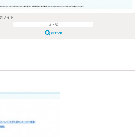
供サイト
全 2 枚
拡大写真