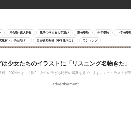
チ
河合塾×東大特集
親子で考える大学選び
高校受験
中学受験
小学校受
究教材（小学生向け）
自由研究教材（中学生向け）
ランキング
ングは少女たちのイラストに「リスニング名物きた
科。2024年は、「問9 女性の子ども時代の写真を見ています。」のイラストが
advertisement