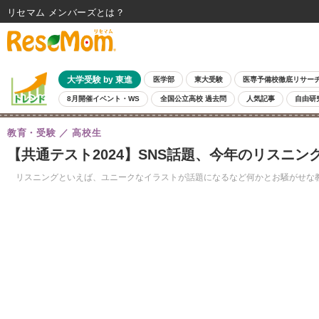
リセマム メンバーズ
大学受験 by 東進
医学部
東大受験
医専予備校徹底リサー
8月開催イベント・WS
全国公立高校 過去問
人気記事
自由研
教育・受験
高校生
【共通テスト2024】SNS話題、今年のリスニ
リスニングといえば、ユニークなイラストが話題になるなど何かとお騒がせな教