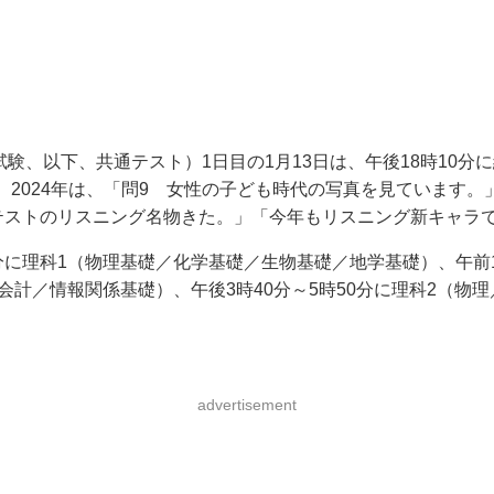
試験、以下、共通テスト）1日目の1月13日は、午後18時10
2024年は、「問9 女性の子ども時代の写真を見ています。
共通テストのリスニング名物きた。」「今年もリスニング新キャ
分に理科1（物理基礎／化学基礎／生物基礎／地学基礎）、午前11
／簿記・会計／情報関係基礎）、午後3時40分～5時50分に理科2
advertisement