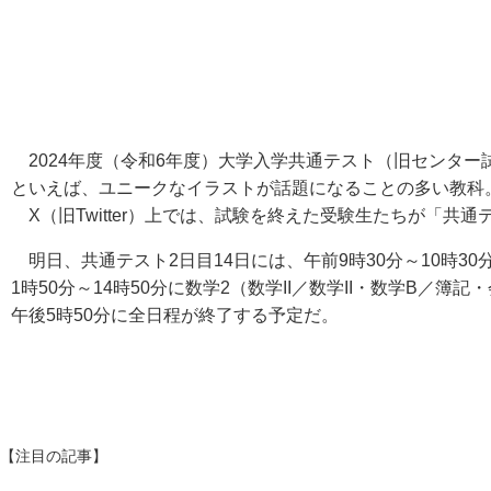
2024年度（令和6年度）大学入学共通テスト（旧センター
といえば、ユニークなイラストが話題になることの多い教科。
X（旧Twitter）上では、試験を終えた受験生たちが「
明日、共通テスト2日目14日には、午前9時30分～10時30
1時50分～14時50分に数学2（数学II／数学II・数学B
午後5時50分に全日程が終了する予定だ。
【注目の記事】