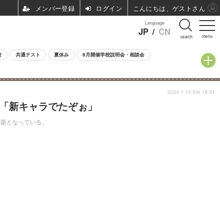
ログイン
こんにちは、ゲストさん
Language
JP
/
CN
menu
search
験
共通テスト
夏休み
8月開催学校説明会・相談会
2024.1.13 Sat 18:31
」「新キャラでたぞぉ」
話題となっている。