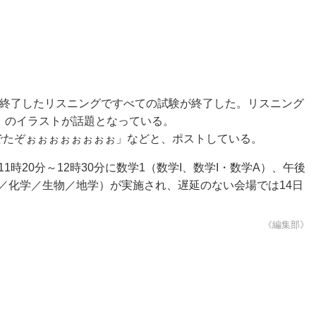
分に終了したリスニングですべての試験が終了した。リスニング
」のイラストが話題となっている。
ラでたぞぉぉぉぉぉぉぉぉ」などと、ポストしている。
時20分～12時30分に数学1（数学I、数学I・数学A）、午後
（物理／化学／生物／地学）が実施され、遅延のない会場では14日
《編集部》