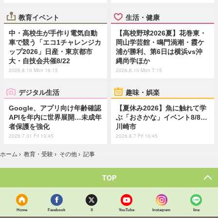
教育イベント
生活・健康
中・高校生が手作り電気自動
【高校野球2026夏】花巻東・
車で競う「エコ1チャレンジカ
岡山学芸館・鳴門渦潮・霞ケ
ップ2026」日産・東京都市
浦が勝利、第6日は横浜vs沖
大・自技会共催8/22
縄尚学ほか
2026.8.10 Mon 16:15
2026.8.10 Mon 7:15
デジタル生活
趣味・娯楽
Google、アプリ向け年齢確認
【夏休み2026】魚に触れて学
APIを年内に世界展開…未成年
ぶ「おさかな」イベント8/8…
者保護を強化
川崎市
2026.7.31 Fri 13:45
2026.8.7 Fri 10:45
ホーム
›
教育・受験
›
その他
›
記事
TOP
Home
Facebook
X
YouTube
Instagram
line