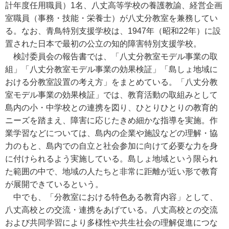
計年度任用職員）1名、八丈高等学校の養護教諭、経営企画
室職員（事務・技能・栄養士）が八丈分教室を兼務してい
る。なお、青鳥特別支援学校は、1947年（昭和22年）に設
置された日本で最初の公立の知的障害特別支援学校。
検討委員会の報告書では、「八丈分教室モデル事業の取
組」「八丈分教室モデル事業の効果検証」「島しょ地域に
おける分教室設置の考え方」をまとめている。「八丈分教
室モデル事業の効果検証」では、教育活動の取組みとして
島内の小・中学校との連携を図り、ひとりひとりの教育的
ニーズを踏まえ、障害に応じたきめ細かな指導を実施。作
業学習などについては、島内の企業や施設などの理解・協
力のもと、島内での自立と社会参加に向けて必要な力を身
に付けられるよう実施している。島しょ地域という限られ
た範囲の中で、地域の人たちと非常に距離が近い形で教育
が展開できているという。
中でも、「分教室における特色ある教育内容」として、
八丈高校との交流・連携をあげている。八丈高校との交流
および共同学習により多様性や共生社会の理解促進につな