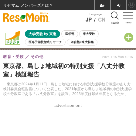
リセマム メンバーズ
Language
JP
/
CN
menu
search
大学受験 by 東進
医学部
東大受験
医専予備校徹底リサーチ
河合塾×東大特集
親子で考える大学選び
高校受験
中学受験
小学校受験
教育・受験
その他
2024.1.15 Mon 12:15
共通テスト
夏休み
8月開催学校説明会・相談会
東京都、島しょ地域初の特別支援「八丈分教
8月開催イベント・WS
全国公立高校 過去問
人気記事
室」検証報告
自由研究教材（小学生向け）
自由研究教材（中学生向け）
ランキング
東京都は2024年1月11日、島しょ地域における特別支援学校分教室のあり方
検討委員会報告書について公表した。2021年度から島しょ地域初の特別支援学
校の分教室である「八丈分教室」を設置。2023年度は最終年度となるため、検
証結果をまとめた。
advertisement