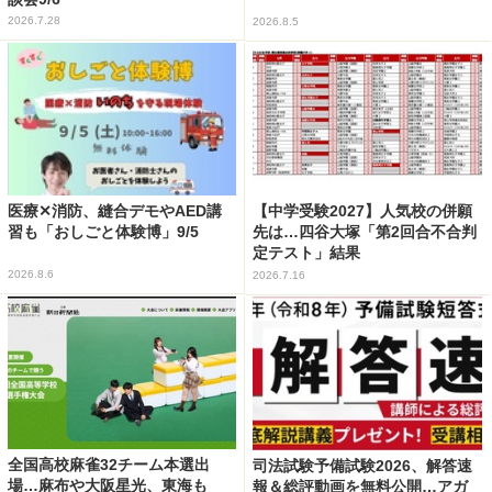
2026.7.28
2026.8.5
医療✕消防、縫合デモやAED講
【中学受験2027】人気校の併願
習も「おしごと体験博」9/5
先は…四谷大塚「第2回合不合判
定テスト」結果
2026.8.6
2026.7.16
全国高校麻雀32チーム本選出
司法試験予備試験2026、解答速
場…麻布や大阪星光、東海も
報＆総評動画を無料公開…アガ