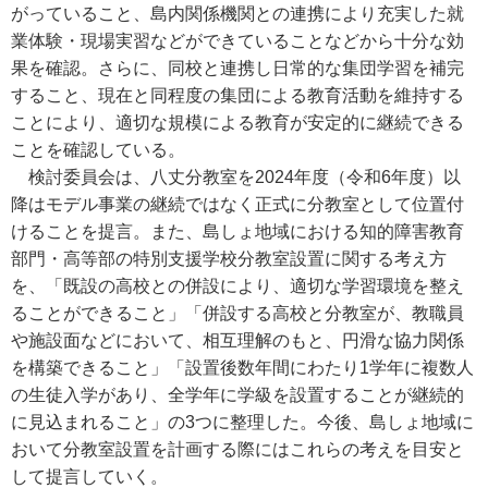
がっていること、島内関係機関との連携により充実した就
業体験・現場実習などができていることなどから十分な効
果を確認。さらに、同校と連携し日常的な集団学習を補完
すること、現在と同程度の集団による教育活動を維持する
ことにより、適切な規模による教育が安定的に継続できる
ことを確認している。
検討委員会は、八丈分教室を2024年度（令和6年度）以
降はモデル事業の継続ではなく正式に分教室として位置付
けることを提言。また、島しょ地域における知的障害教育
部門・高等部の特別支援学校分教室設置に関する考え方
を、「既設の高校との併設により、適切な学習環境を整え
ることができること」「併設する高校と分教室が、教職員
や施設面などにおいて、相互理解のもと、円滑な協力関係
を構築できること」「設置後数年間にわたり1学年に複数人
の生徒入学があり、全学年に学級を設置することが継続的
に見込まれること」の3つに整理した。今後、島しょ地域に
おいて分教室設置を計画する際にはこれらの考えを目安と
して提言していく。