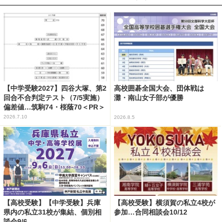
【中学受験2027】四谷大塚、第2
高校囲碁全国大会、団体戦は
回合不合判定テスト（7/5実施）
灘・南山女子部が優勝
偏差値…筑駒74・桜蔭70＜PR＞
2026.7.10
2026.8.5
【高校受験】【中学受験】兵庫
【高校受験】横須賀の私立4校が
県内の私立31校が集結、個別相
参加…合同相談会10/12
談会9/6