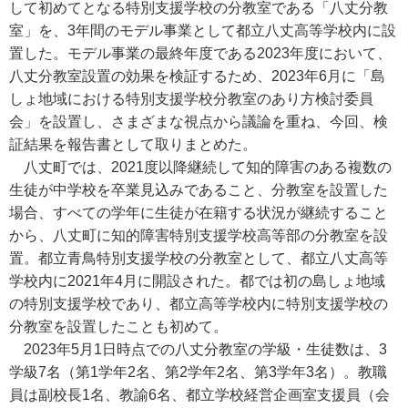
して初めてとなる特別支援学校の分教室である「八丈分教
室」を、3年間のモデル事業として都立八丈高等学校内に設
置した。モデル事業の最終年度である2023年度において、
八丈分教室設置の効果を検証するため、2023年6月に「島
しょ地域における特別支援学校分教室のあり方検討委員
会」を設置し、さまざまな視点から議論を重ね、今回、検
証結果を報告書として取りまとめた。
八丈町では、2021度以降継続して知的障害のある複数の
生徒が中学校を卒業見込みであること、分教室を設置した
場合、すべての学年に生徒が在籍する状況が継続すること
から、八丈町に知的障害特別支援学校高等部の分教室を設
置。都立青鳥特別支援学校の分教室として、都立八丈高等
学校内に2021年4月に開設された。都では初の島しょ地域
の特別支援学校であり、都立高等学校内に特別支援学校の
分教室を設置したことも初めて。
2023年5月1日時点での八丈分教室の学級・生徒数は、3
学級7名（第1学年2名、第2学年2名、第3学年3名）。教職
員は副校長1名、教諭6名、都立学校経営企画室支援員（会