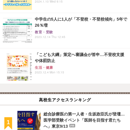
2024.1.10 Wed 9:15
中学生の5人に1人が「不登校・不登校傾向」5年で
26％増
教育・受験
2023.12.14 Thu 12:45
「こども大綱」策定へ審議会が答申…不登校支援
や体罰防止
生活・健康
2023.12.4 Mon 15:15
高校生アクセスランキング
総合診療医の第一人者・生坂政臣氏が登壇…
医学部受験イベント「医師を目指す君たち
へ」東京9/13
PR