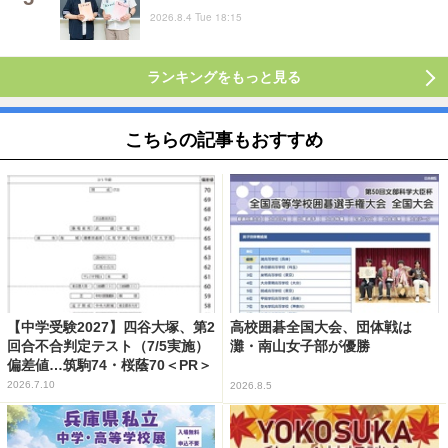
2026.8.4 Tue 18:15
ランキングをもっと見る
こちらの記事もおすすめ
【中学受験2027】四谷大塚、第2
高校囲碁全国大会、団体戦は
回合不合判定テスト（7/5実施）
灘・南山女子部が優勝
偏差値…筑駒74・桜蔭70＜PR＞
2026.7.10
2026.8.5