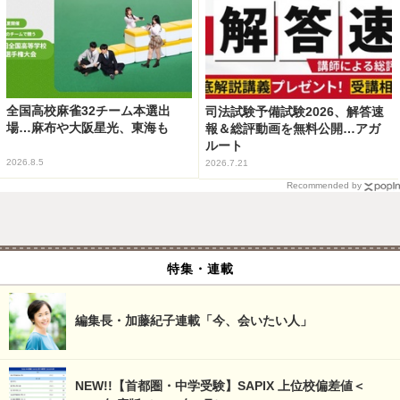
全国高校麻雀32チーム本選出
司法試験予備試験2026、解答速
場…麻布や大阪星光、東海も
報＆総評動画を無料公開…アガ
ルート
2026.8.5
2026.7.21
Recommended by
特集・連載
編集長・加藤紀子連載「今、会いたい人」
NEW!!【首都圏・中学受験】SAPIX 上位校偏差値＜