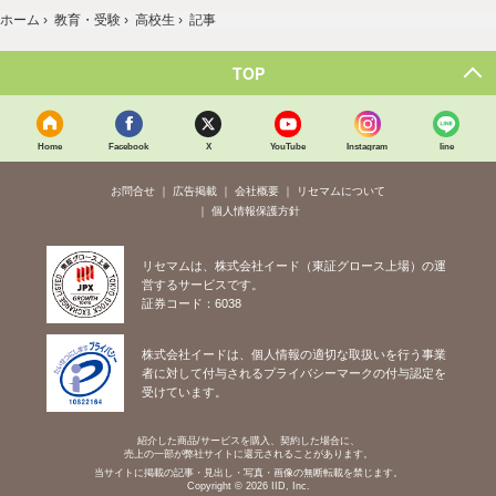
ホーム
›
教育・受験
›
高校生
›
記事
TOP
Home
Facebook
X
YouTube
Instagram
line
お問合せ
広告掲載
会社概要
リセマムについて
個人情報保護方針
リセマムは、株式会社イード（東証グロース上場）の運
営するサービスです。
証券コード：6038
株式会社イードは、個人情報の適切な取扱いを行う事業
者に対して付与されるプライバシーマークの付与認定を
受けています。
紹介した商品/サービスを購入、契約した場合に、
売上の一部が弊社サイトに還元されることがあります。
当サイトに掲載の記事・見出し・写真・画像の無断転載を禁じます。
Copyright © 2026 IID, Inc.