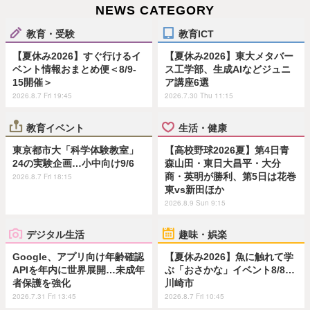
NEWS CATEGORY
教育・受験
教育ICT
【夏休み2026】すぐ行けるイ
【夏休み2026】東大メタバー
ベント情報おまとめ便＜8/9-
ス工学部、生成AIなどジュニ
15開催＞
ア講座6選
2026.8.7 Fri 19:45
2026.7.30 Thu 11:15
教育イベント
生活・健康
東京都市大「科学体験教室」
【高校野球2026夏】第4日青
24の実験企画…小中向け9/6
森山田・東日大昌平・大分
商・英明が勝利、第5日は花巻
2026.8.7 Fri 18:15
東vs新田ほか
2026.8.9 Sun 9:15
デジタル生活
趣味・娯楽
Google、アプリ向け年齢確認
【夏休み2026】魚に触れて学
APIを年内に世界展開…未成年
ぶ「おさかな」イベント8/8…
者保護を強化
川崎市
2026.7.31 Fri 13:45
2026.8.7 Fri 10:45