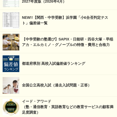
2027年度版（2026年4月）
NEW!!【関西・中学受験】浜学園「小6合否判定テス
ト」偏差値一覧
【中学受験の塾選び】SAPIX・日能研・四谷大塚・早稲
アカ・エルカミノ・グノーブルの特徴・費用と合格力
都道府県別 高校入試偏差値ランキング
全国公立高校入試（過去入試問題・正答）
イード・アワード
（塾・通信教育・英語教育などの教育サービスの顧客満
足度調査）