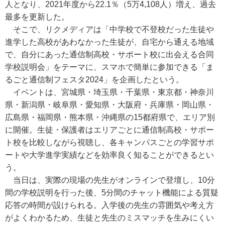
人となり、2021年度から22.1％（5万4,108人）増え、過去
最多を更新した。
そこで、リクメディアは「中学校で不登校だった生徒や
進学した高校があわなかった生徒が、自宅から通える地域
で、自分にあった通信制高校・サポート校に出会える合同
学校説明会」をテーマに、スマホで簡単に参加できる「ま
るごと通信制フェスタ2024」を企画したという。
イベントは、宮城県・埼玉県・千葉県・東京都・神奈川
県・新潟県・岐阜県・愛知県・大阪府・兵庫県・岡山県・
広島県・福岡県・熊本県・沖縄県の15都府県で、エリア別
に開催。生徒・保護者はエリアごとに通信制高校・サポー
ト校を比較しながら視聴し、各キャンパスごとの学習サポ
ートや大学進学実績などを効率良く知ることができるとい
う。
当日は、実際の現場の先生がオンラインで登壇し、10分
間の学校説明を行った後、5分間のチャット機能による質疑
応答の時間が設けられる。入学後の先生の雰囲気や考え方
がよくわかるため、生徒と先生のミスマッチを生みにくい