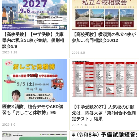
【高校受験】【中学受験】兵庫
【高校受験】横須賀の私立4校が
県内の私立31校が集結、個別相
参加…合同相談会10/12
談会9/6
2026.7.28
2026.8.5
医療✕消防、縫合デモやAED講
【中学受験2027】人気校の併願
習も「おしごと体験博」9/5
先は…四谷大塚「第2回合不合判
定テスト」結果
2026.8.6
2026.7.16