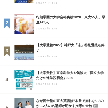
2026.7.31 Fri 9:15
行知学園の大学合格実績2026…東大55人、早
慶149人
2026.8.7 Fri 18:45
【大学受験2027】神戸大「志」特別選抜を終
了
2026.8.7 Fri 13:15
【大学受験】東京科学大や筑波大「国立大学
だけの進学説明会」8/29
2026.8.7 Fri 17:15
なぜ河合塾の東大英語は"本番で崩れない"の
か…2人の名講師が明かす指導の全貌
PR