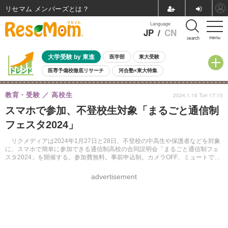
リセマム メンバーズ
Language
JP
/
CN
menu
search
大学受験 by 東進
医学部
東大受験
医専予備校徹底リサーチ
河合塾×東大特集
親子で考える大学選び
高校受験
中学受験
小学校受験
教育・受験
高校生
2024.1.16 Tue 17:15
共通テスト
夏休み
8月開催学校説明会・相談会
スマホで参加、不登校生対象「まるごと通信制
8月開催イベント・WS
全国公立高校 過去問
人気記事
フェスタ2024」
自由研究教材（小学生向け）
自由研究教材（中学生向け）
ランキング
リクメディアは2024年1月27日と28日、不登校の中高生や保護者などを対象
に、スマホで簡単に参加できる通信制高校の合同説明会「まるごと通信制フェ
スタ2024」を開催する。参加費無料。事前申込制。カメラOFF、ミュートで参
加できるという。
advertisement