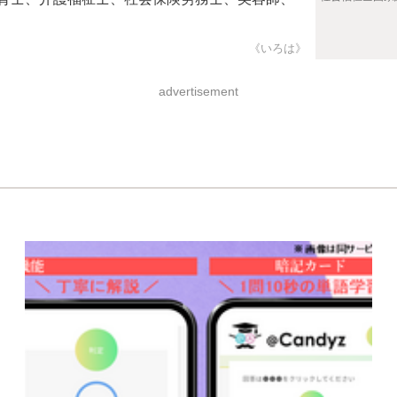
《いろは》
advertisement