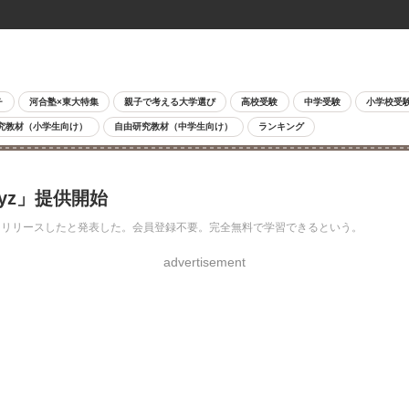
チ
河合塾×東大特集
親子で考える大学選び
高校受験
中学受験
小学校受
究教材（小学生向け）
自由研究教材（中学生向け）
ランキング
yz」提供開始
dyz」をリリースしたと発表した。会員登録不要。完全無料で学習できるという。
advertisement