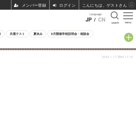
ログイン
こんにちは、ゲストさん
Language
JP
/
CN
menu
search
験
共通テスト
夏休み
8月開催学校説明会・相談会
2024.1.17 Wed 17:15