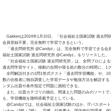
Gakkenは2024年1月10日、「社会福祉士国家試験 過去問
会員登録不要。完全無料で学習できるという。
「過去問研究所 @Candyz」は、完全無料で学習できる会員
福祉士国家試験 過去問研究所 @Candyz」をリリースした。
「社会福祉士国家試験 過去問研究所」は、全問プロによる
過去問学習サイト。移動の合間や寝る前の数分の時間に、1
全問解説付きの1問1答式テスト「過去問学習機能」や、1
数の合格者に独自調査した学習データや勉強方法を解説する
ンダム出題や条件指定で問題に挑戦できる。
また、出題カテゴリの抽出、間違えた問題のみのソートで
も、学習機能を随時搭載予定としている。
@Candyzでは、社会福祉士国家試験のほか、ITパスポ
ンナー（3級・2級）、宅建、行政書士、国内旅行管理者、