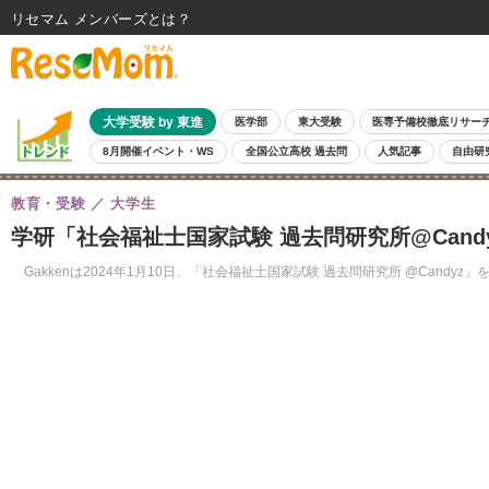
リセマム メンバーズ
大学受験 by 東進
医学部
東大受験
医専予備校徹底リサー
8月開催イベント・WS
全国公立高校 過去問
人気記事
自由研
教育・受験
大学生
学研「社会福祉士国家試験 過去問研究所@Cand
Gakkenは2024年1月10日、「社会福祉士国家試験 過去問研究所 @Can