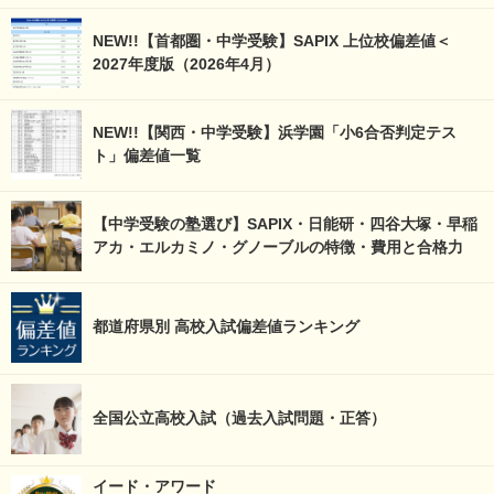
NEW!!【首都圏・中学受験】SAPIX 上位校偏差値＜
2027年度版（2026年4月）
NEW!!【関西・中学受験】浜学園「小6合否判定テス
ト」偏差値一覧
【中学受験の塾選び】SAPIX・日能研・四谷大塚・早稲
アカ・エルカミノ・グノーブルの特徴・費用と合格力
都道府県別 高校入試偏差値ランキング
全国公立高校入試（過去入試問題・正答）
イード・アワード