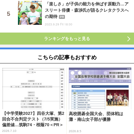
「楽しさ」が子供の能力を伸ばす原動力…ア
スリート俳優・森渉氏が語るクレタクラスへ
の期待
PR
2023.9.29 Fri 18:00
ランキングをもっと見る
こちらの記事もおすすめ
【中学受験2027】四谷大塚、第2
高校囲碁全国大会、団体戦は
回合不合判定テスト（7/5実施）
灘・南山女子部が優勝
偏差値…筑駒74・桜蔭70＜PR＞
2026.7.10
2026.8.5