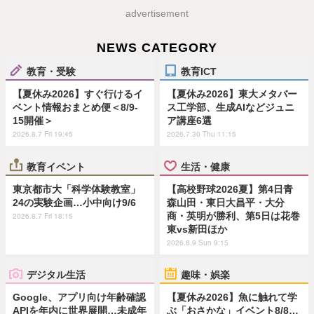
advertisement
NEWS CATEGORY
教育・受験
教育ICT
【夏休み2026】すぐ行けるイ
【夏休み2026】東大メタバー
ベント情報おまとめ便＜8/9-
ス工学部、生成AIなどジュニ
15開催＞
ア講座6選
2026.8.7 Fri 19:45
2026.7.30 Thu 11:15
教育イベント
生活・健康
東京都市大「科学体験教室」
【高校野球2026夏】第4日青
24の実験企画…小中向け9/6
森山田・東日大昌平・大分
商・英明が勝利、第5日は花巻
2026.8.7 Fri 18:15
東vs新田ほか
2026.8.9 Sun 9:15
デジタル生活
趣味・娯楽
Google、アプリ向け年齢確認
【夏休み2026】魚に触れて学
APIを年内に世界展開…未成年
ぶ「おさかな」イベント8/8…