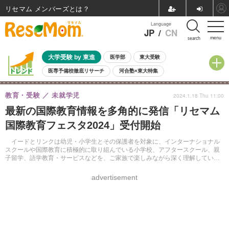
リセマム メンバーズ
Language
JP
/
CN
menu
search
大学受験 by 東進
医学部
東大受験
医専予備校徹底リサーチ
河合塾×東大特集
親子で考える大学選び
高校受験
中学受験
小学校受験
教育・受験
未就学児
2024.1.18 Thu 11:00
共通テスト
夏休み
8月開催学校説明会・相談会
最新の国際教育情報を多角的に発信「リセマム
8月開催イベント・WS
全国公立高校 過去問
人気記事
国際教育フェスタ2024」受付開始
自由研究教材（小学生向け）
自由研究教材（中学生向け）
ランキング
イードとリンクは幼児・小学生とその保護者を対象に、インターナショナル
スクールや国際教育に積極的に取り組んでいる小学校、アフタースクール、親
子留学、語学教育・サービスなどを、ご家族で楽しみながら深く理解していた
だくイベント「リセマム国際教育フェスタ2024」を共催する。
advertisement