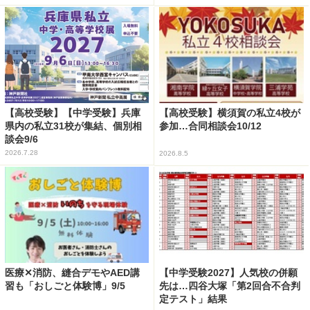
【高校受験】【中学受験】兵庫
【高校受験】横須賀の私立4校が
県内の私立31校が集結、個別相
参加…合同相談会10/12
談会9/6
2026.7.28
2026.8.5
医療✕消防、縫合デモやAED講
【中学受験2027】人気校の併願
習も「おしごと体験博」9/5
先は…四谷大塚「第2回合不合判
定テスト」結果