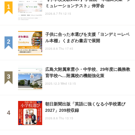
ミュレーションテスト」伸芽会
2026.8.7 Fri 12:15
子供に合った本選びを支援「ヨンデミーレベ
ル本棚」くまざわ書店で展開
2026.8.6 Thu 17:45
広島大附属東雲小・中学校、29年度に義務教
育学校へ…附属校の機能強化策
2025.12.3 Wed 13:15
朝日新聞出版「英語に強くなる小学校選び
2027」209校収録
2026.8.6 Thu 13:15