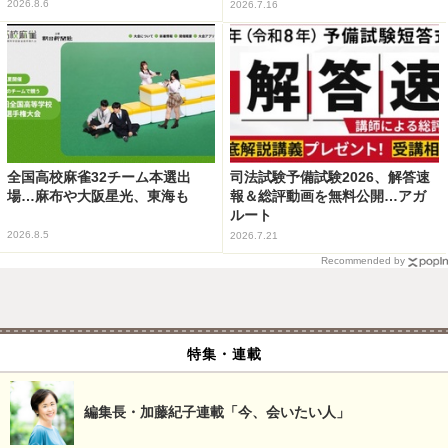
2026.8.6
2026.7.16
全国高校麻雀32チーム本選出
司法試験予備試験2026、解答速
場…麻布や大阪星光、東海も
報＆総評動画を無料公開…アガ
ルート
2026.8.5
2026.7.21
Recommended by
特集・連載
編集長・加藤紀子連載「今、会いたい人」