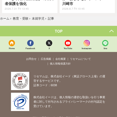
者保護を強化
川崎市
2026.7.31 Fri 13:45
2026.8.7 Fri 10:45
ホーム
›
教育・受験
›
未就学児
›
記事
TOP
Home
Facebook
X
YouTube
Instagram
line
お問合せ
広告掲載
会社概要
リセマムについて
個人情報保護方針
リセマムは、株式会社イード（東証グロース上場）の運
営するサービスです。
証券コード：6038
株式会社イードは、個人情報の適切な取扱いを行う事業
者に対して付与されるプライバシーマークの付与認定を
受けています。