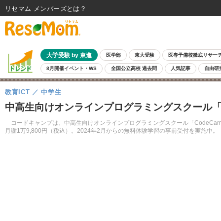
リセマム メンバーズ
大学受験 by 東進
医学部
東大受験
医専予備校徹底リサー
8月開催イベント・WS
全国公立高校 過去問
人気記事
自由研
教育ICT
中学生
中高生向けオンラインプログラミングスクール「Co
コードキャンプは、中高生向けオンラインプログラミングスクール「CodeCampY
月謝1万9,800円（税込）。2024年2月からの無料体験学習の事前受付を実施中。