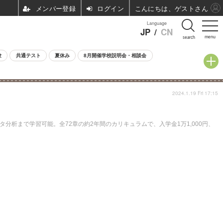
ログイン
こんにちは、ゲストさん
Language
JP
/
CN
menu
search
験
共通テスト
夏休み
8月開催学校説明会・相談会
2024.1.19 Fri 17:15
ータ分析まで学習可能。全72章の約2年間のカリキュラムで、入学金1万1,000円、