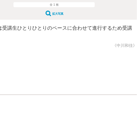
全 1 枚
拡大写真
スンは受講生ひとりひとりのペースに合わせて進行するため受講
《中川和佳》