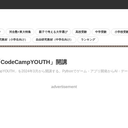
チ
河合塾×東大特集
親子で考える大学選び
高校受験
中学受験
小学校受
究教材（小学生向け）
自由研究教材（中学生向け）
ランキング
deCampYOUTH」開講
OUTH」を2024年3月から開講する。Pythonでゲーム・アプリ開発からAI・デ
advertisement