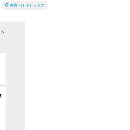
教育・IT トピックス
ト
数