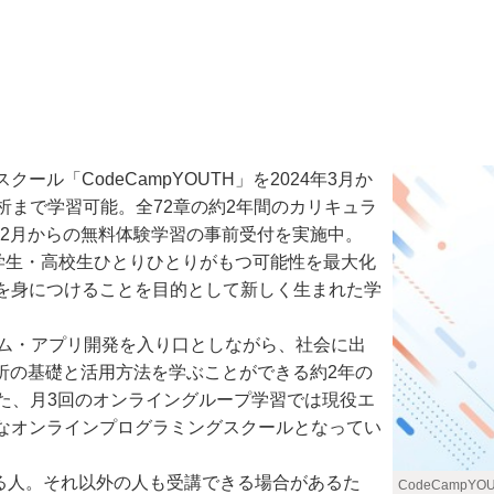
「CodeCampYOUTH」を2024年3月か
分析まで学習可能。全72章の約2年間のカリキュラ
024年2月からの無料体験学習の事前受付を実施中。
中学生・高校生ひとりひとりがもつ可能性を最大化
を身につけることを目的として新しく生まれた学
ーム・アプリ開発を入り口としながら、社会に出
析の基礎と活用方法を学ぶことができる約2年の
た、月3回のオンライングループ学習では現役エ
なオンラインプログラミングスクールとなってい
る人。それ以外の人も受講できる場合があるた
CodeCampYO