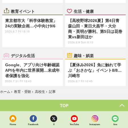
教育イベント
生活・健康
東京都市大「科学体験教室」
【高校野球2026夏】第4日青
24の実験企画…小中向け9/6
森山田・東日大昌平・大分
商・英明が勝利、第5日は花巻
2026.8.7 Fri 18:15
東vs新田ほか
2026.8.9 Sun 9:15
デジタル生活
趣味・娯楽
Google、アプリ向け年齢確認
【夏休み2026】魚に触れて学
APIを年内に世界展開…未成年
ぶ「おさかな」イベント8/8…
者保護を強化
川崎市
2026.7.31 Fri 13:45
2026.8.7 Fri 10:45
ホーム
›
教育・受験
›
高校生
›
記事
TOP
Home
Facebook
X
YouTube
Instagram
line