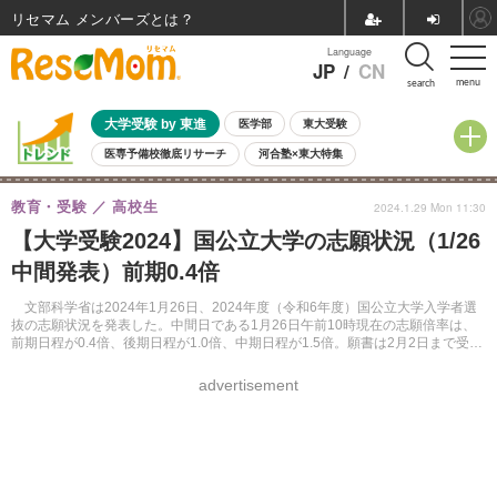
リセマム メンバーズ
Language
JP
/
CN
menu
search
大学受験 by 東進
医学部
東大受験
医専予備校徹底リサーチ
河合塾×東大特集
親子で考える大学選び
高校受験
中学受験
小学校受験
教育・受験
高校生
2024.1.29 Mon 11:30
共通テスト
夏休み
8月開催学校説明会・相談会
【大学受験2024】国公立大学の志願状況（1/26
8月開催イベント・WS
全国公立高校 過去問
人気記事
中間発表）前期0.4倍
自由研究教材（小学生向け）
自由研究教材（中学生向け）
ランキング
文部科学省は2024年1月26日、2024年度（令和6年度）国公立大学入学者選
抜の志願状況を発表した。中間日である1月26日午前10時現在の志願倍率は、
前期日程が0.4倍、後期日程が1.0倍、中期日程が1.5倍。願書は2月2日まで受け
付ける。
advertisement