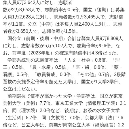
集人員6万3,642人に対し、志願者
数が2万8,653人で、志願倍率が0.5倍。国立（後期）は募集
人員1万2,628人に対し、志願者数が1万3,465人で、志願倍
率が1.1倍。公立（中期）は募集人員2,400人に対し、志願
者数が3,650人で、志願倍率が1.5倍。
国公立（前期・後期・中期）合計は募集人員9万8,809人
に対し、志願者数が5万5,102人で、志願倍率が0.6倍。な
お、前年度（2023年度）の確定志願倍率は4.3倍だった。
学部系統別の志願倍率は、「人文・社会」0.6倍、「理
工」0.5倍、「農・水産」0.5倍、「医・歯」0.6倍、「薬・
看護」0.5倍、「教員養成」0.3倍、「その他」0.7倍。2段階
選抜の実施予定倍率を超えた大学は、国立が1大学2学部、
公立はまだない。
前期選抜で倍率が高かった大学・学部等は、国立が東京
芸術大学（美術）7.7倍、東京工業大学（情報理工学院）2.1
倍、同（理学院）2.0倍など、後期は、お茶の水女子大学
（生活科）8.7倍、同（文教育）7.0倍、京都大学（法）7.6
倍など。公立大学は、前期が周南公立大学（経済経営）2.2