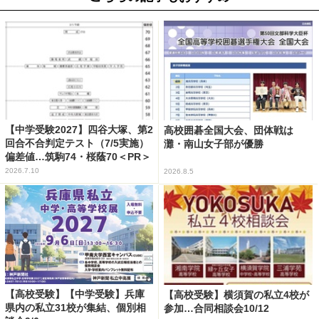
【中学受験2027】四谷大塚、第2
高校囲碁全国大会、団体戦は
回合不合判定テスト（7/5実施）
灘・南山女子部が優勝
偏差値…筑駒74・桜蔭70＜PR＞
2026.7.10
2026.8.5
【高校受験】【中学受験】兵庫
【高校受験】横須賀の私立4校が
県内の私立31校が集結、個別相
参加…合同相談会10/12