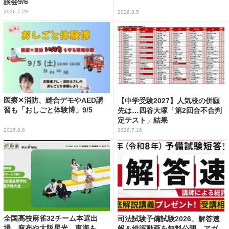
談会9/6
2026.7.28
2026.8.5
医療✕消防、縫合デモやAED講
【中学受験2027】人気校の併願
習も「おしごと体験博」9/5
先は…四谷大塚「第2回合不合判
定テスト」結果
2026.8.6
2026.7.16
全国高校麻雀32チーム本選出
司法試験予備試験2026、解答速
場…麻布や大阪星光、東海も
報＆総評動画を無料公開…アガ