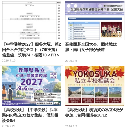
【中学受験2027】四谷大塚、第2
高校囲碁全国大会、団体戦は
回合不合判定テスト（7/5実施）
灘・南山女子部が優勝
偏差値…筑駒74・桜蔭70＜PR＞
2026.7.10
2026.8.5
【高校受験】【中学受験】兵庫
【高校受験】横須賀の私立4校が
県内の私立31校が集結、個別相
参加…合同相談会10/12
談会9/6
2026.7.28
2026.8.5