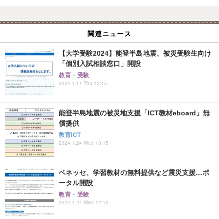
関連ニュース
【大学受験2024】能登半島地震、被災受験生向け
「個別入試相談窓口」開設
教育・受験
2024.1.11 Thu 12:15
能登半島地震の被災地支援「ICT教材eboard」無
償提供
教育ICT
2024.1.24 Wed 13:15
ベネッセ、学習教材の無料提供など震災支援…ポ
ータル開設
教育・受験
2024.1.24 Wed 12:15