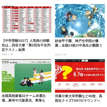
【中学受験2027】人気校の併願
砂金甲子園、神戸女学院が優
先は…四谷大塚「第2回合不合判
勝…全国14校の中高生が腕競う
定テスト」結果
2026.7.16
2026.7.29
全国高校麻雀32チーム本選出
渋幕や東大寺学園など40校、高
場…麻布や大阪星光、東海も
校生クイズTOKYOラウンドへ