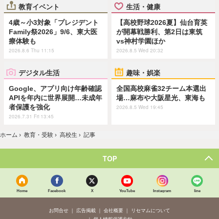
教育イベント
生活・健康
4歳～小3対象「プレジデント
【高校野球2026夏】仙台育英
Family祭2026」9/6、東大医
が開幕戦勝利、第2日は東筑
療体験も
vs神村学園ほか
2026.8.6 Thu 11:15
2026.8.5 Wed 20:32
デジタル生活
趣味・娯楽
Google、アプリ向け年齢確認
全国高校麻雀32チーム本選出
APIを年内に世界展開…未成年
場…麻布や大阪星光、東海も
者保護を強化
2026.8.5 Wed 19:45
2026.7.31 Fri 13:45
ホーム
›
教育・受験
›
高校生
›
記事
TOP
Home
Facebook
X
YouTube
Instagram
line
お問合せ
広告掲載
会社概要
リセマムについて