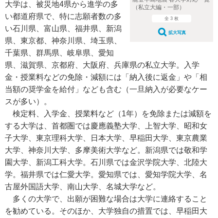
大学は、被災地4県から進学の多
（私立大編・一部）
い都道府県で、特に志願者数の多
全 3 枚
い石川県、富山県、福井県、新潟
拡大写真
県、東京都、神奈川県、埼玉県、
千葉県、群馬県、岐阜県、愛知
県、滋賀県、京都府、大阪府、兵庫県の私立大学。入学
金・授業料などの免除・減額には「納入後に返金」や「相
当額の奨学金を給付」なども含む（一旦納入が必要なケー
スが多い）。
検定料、入学金、授業料など（1年）を免除または減額を
する大学は、首都圏では慶應義塾大学、上智大学、昭和女
子大学、東京理科大学、日本大学、早稲田大学、東京農業
大学、神奈川大学、多摩美術大学など。新潟県では敬和学
園大学、新潟工科大学。石川県では金沢学院大学、北陸大
学。福井県では仁愛大学。愛知県では、愛知学院大学、名
古屋外国語大学、南山大学、名城大学など。
多くの大学で、出願が困難な場合は大学に連絡すること
を勧めている。そのほか、大学独自の措置では、早稲田大