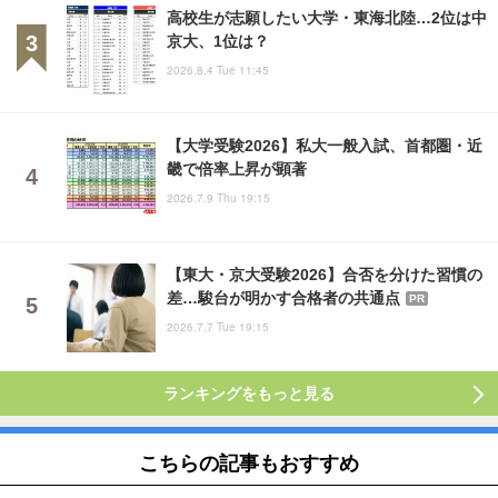
高校生が志願したい大学・東海北陸…2位は中
京大、1位は？
2026.8.4 Tue 11:45
【大学受験2026】私大一般入試、首都圏・近
畿で倍率上昇が顕著
2026.7.9 Thu 19:15
【東大・京大受験2026】合否を分けた習慣の
差…駿台が明かす合格者の共通点
PR
2026.7.7 Tue 19:15
ランキングをもっと見る
こちらの記事もおすすめ