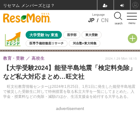
リセマム メンバーズ
Language
JP
/
CN
menu
search
大学受験 by 東進
医学部
東大受験
医専予備校徹底リサーチ
河合塾×東大特集
親子で考える大学選び
高校受験
中学受験
小学校受験
教育・受験
高校生
2024.1.29 Mon 18:15
共通テスト
夏休み
8月開催学校説明会・相談会
【大学受験2024】能登半島地震「検定料免除」
8月開催イベント・WS
全国公立高校 過去問
人気記事
など私大対応まとめ…旺文社
自由研究教材（小学生向け）
自由研究教材（中学生向け）
ランキング
旺文社教育情報センターは2024年1月25日、1月1日に発生した能登半島地震
で被災した受験生に対して特例措置を取る私立大学を一覧にしてまとめた。入
学金・授業料などの免除・減額のほか、生活支援金を給付する大学もある。
advertisement