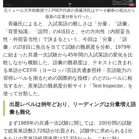
元イェール大学助教授でJ PREP代表の斉藤淳氏はデータ解析の視点から
最新の定量分析を行った。
斉藤氏によると、入試英語の難しさは「分量」「語彙」
「背景知識」「設問」の4項目と、その方向性（内部妥当
性・外部妥当性）で決まるという。今回は「分量」「語
彙」の2項目に焦点を当てて試験の難易度を分析。1979年
に始まった共通一次試験から45年間の入試英語の変化を比
較しながら概観した。語彙の難易度は、テキストに含まれ
る単語がCEFR（ヨーロッパ言語共通参照枠：言語能力の
習得レベルを測るための国際的な指標）のどのレベルに相
当するか、英単語の難易度分析サイト「Text Inspector」を
使って分類した。
出題レベルは例年どおり、リーディングは分量増え語
彙も難化
まず1989年の共通一次試験に関しては、100分間の試験
で総英単語数2,728語が出題され、試験中に求められる1分
あたりの英単語処理速度は27.3語だった。これに対し、