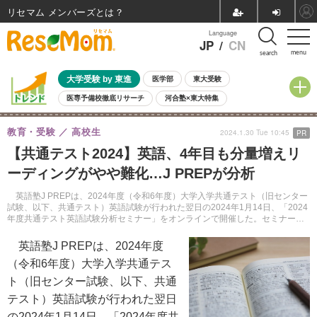
リセマム メンバーズ
Language
JP
/
CN
menu
search
大学受験 by 東進
医学部
東大受験
医専予備校徹底リサーチ
河合塾×東大特集
親子で考える大学選び
高校受験
中学受験
小学校受験
教育・受験
高校生
2024.1.30 Tue 10:45
PR
共通テスト
夏休み
8月開催学校説明会・相談会
【共通テスト2024】英語、4年目も分量増えリ
8月開催イベント・WS
全国公立高校 過去問
人気記事
ーディングがやや難化…J PREPが分析
自由研究教材（小学生向け）
自由研究教材（中学生向け）
ランキング
英語塾J PREPは、2024年度（令和6年度）大学入学共通テスト（旧センター
試験、以下、共通テスト）英語試験が行われた翌日の2024年1月14日、「2024
年度共通テスト英語試験分析セミナー」をオンラインで開催した。セミナーの
ようすをレポートする。
英語塾J PREPは、2024年度
（令和6年度）大学入学共通テス
ト（旧センター試験、以下、共通
テスト）英語試験が行われた翌日
の2024年1月14日、「2024年度共