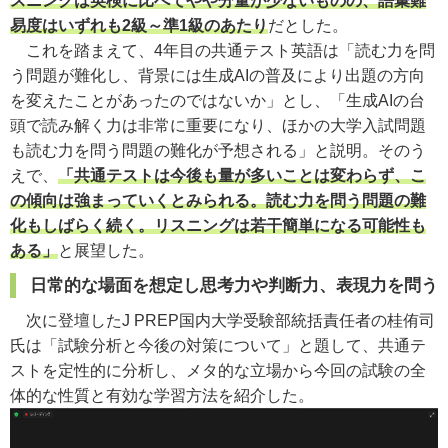
スニングは英検に比べてやや分量が少ないものの、語彙難
易度はいずれも2級～準1級のあたり
だとした。
これを踏まえて、4年目の共通テスト英語は「読む力を問
う問題が難化し、背景には生成AIの普及により出題の方向
を変えたことがあったのではないか」とし、「生成AIの台
頭で読み解く力は非常に重要になり、ほかの大学入試問題
も読む力を問う問題の難化が予想される」と説明。そのう
えで、
「共通テストは今後も量が多いことは変わらず、こ
の傾向は強まっていくとみられる。読む力を問う問題の難
化もしばらく続く。リスニングは若干簡単になる可能性も
ある」
と展望した。
日常的な場面を想定し思考力や判断力、表現力を問う
次に登壇したJ PREP国内大学受験部統括責任者の桂侑司
氏は「試験分析と今後の対策について」と題して、共通テ
ストを定性的に分析し、メタ的な立場から今回の試験の全
体的な性質と有効な学習方法を紹介した。