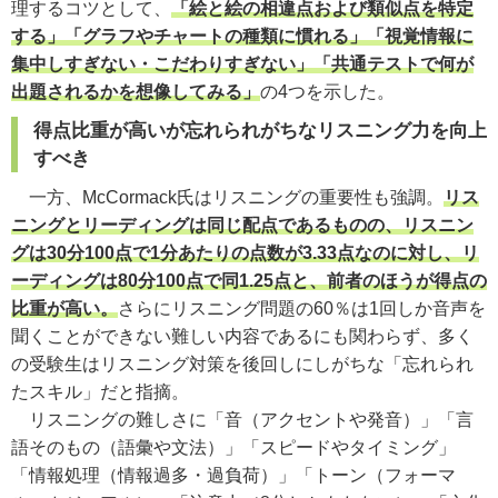
理するコツとして、
「絵と絵の相違点および類似点を特定
する」「グラフやチャートの種類に慣れる」「視覚情報に
集中しすぎない・こだわりすぎない」「共通テストで何が
出題されるかを想像してみる」
の4つを示した。
得点比重が高いが忘れられがちなリスニング力を向上
すべき
一方、McCormack氏はリスニングの重要性も強調。
リス
ニングとリーディングは同じ配点であるものの、リスニン
グは30分100点で1分あたりの点数が3.33点なのに対し、リ
ーディングは80分100点で同1.25点と、前者のほうが得点の
比重が高い。
さらにリスニング問題の60％は1回しか音声を
聞くことができない難しい内容であるにも関わらず、多く
の受験生はリスニング対策を後回しにしがちな「忘れられ
たスキル」だと指摘。
リスニングの難しさに「音（アクセントや発音）」「言
語そのもの（語彙や文法）」「スピードやタイミング」
「情報処理（情報過多・過負荷）」「トーン（フォーマ