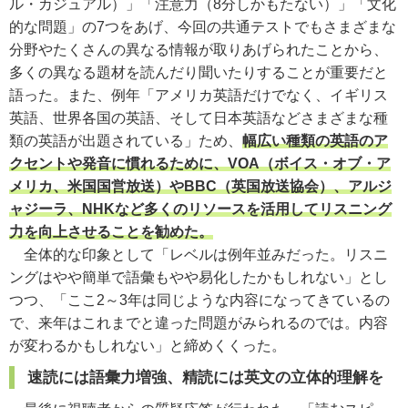
ル・カジュアル）」「注意力（8分しかもたない）」「文化
的な問題」の7つをあげ、今回の共通テストでもさまざまな
分野やたくさんの異なる情報が取りあげられたことから、
多くの異なる題材を読んだり聞いたりすることが重要だと
語った。また、例年「アメリカ英語だけでなく、イギリス
英語、世界各国の英語、そして日本英語などさまざまな種
類の英語が出題されている」ため、
幅広い種類の英語のア
クセントや発音に慣れるために、VOA（ボイス・オブ・ア
メリカ、米国国営放送）やBBC（英国放送協会）、アルジ
ャジーラ、NHKなど多くのリソースを活用してリスニング
力を向上させることを勧めた。
全体的な印象として「レベルは例年並みだった。リスニ
ングはやや簡単で語彙もやや易化したかもしれない」とし
つつ、「ここ2～3年は同じような内容になってきているの
で、来年はこれまでと違った問題がみられるのでは。内容
が変わるかもしれない」と締めくくった。
速読には語彙力増強、精読には英文の立体的理解を