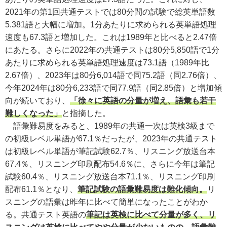
2021年の第1回共通テストでは80分間の試験で総英単語数
5.381語と大幅に増加。1分あたりに求められる英単語処理
速度も67.3語と増加した。これは1989年と比べると2.47倍
にあたる。さらに2022年の共通テストは80分5,850語で1分
あたりに求められる英単語処理速度は73.1語（1989年比
2.67倍）、2023年は80分6,014語で同75.2語（同2.76倍）、
今年2024年は80分6,233語で同77.9語（同2.85倍）と増加傾
向が続いており、
「徐々に英語の分量が増え、語彙も若干
難しくなった」
と指摘した。
語彙難易度をみると、1989年の共通一次は英検3級まで
の初級レベル単語が67.1％だったが、2023年の共通テスト
は初級レベル単語が筆記試験62.7％、リスニング放送台本
67.4％、リスニング印刷配布54.6％に、さらに今年は筆記
試験60.4％、リスニング放送台本71.1％、リスニング印刷
配布61.1％となり、
筆記試験の語彙難易度は難化傾向。
リ
スニングの語彙は昨年に比べて簡単になったことがわか
る。共通テスト英語の
筆記は英検に比べて分量が多く、リ