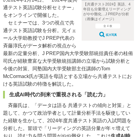
【共通テスト2024】英語、4
通テスト英語試験分析セミナー」
年目も分量増えリーディング
がやや難化…J PREPが分析
をオンラインで開催した。
（画像はイメージ）
セミナーでは、3つの視点で共
全 4 枚
通テスト英語試験を分析。元イェ
拡大写真
ール大学助教授でJ PREP代表の
斉藤淳氏がデータ解析の視点から
最新の定量分析、J PREP国内大学受験部統括責任者の桂侑
司氏が経験豊富な大学受験統括講師の立場から試験分析と
今後の対策、同塾国内大学受験部主任講師のTom
McCormack氏が英語を母語とする立場から共通テストにお
ける英語試験の特徴を解説した。
生成AI時代の到来で重視される「読む力」
斉藤氏は、「データは語る 共通テストの傾向と対策」と
題して、かつて政治学者として計量分析手法を駆使してい
た経験を生かして、2024年度共通テスト英語の入試問題を
分析した。冒頭で「リーディングの英語分量が年々増えて
おり、読む力を問う問題がやや難化した。これは
生成AI時