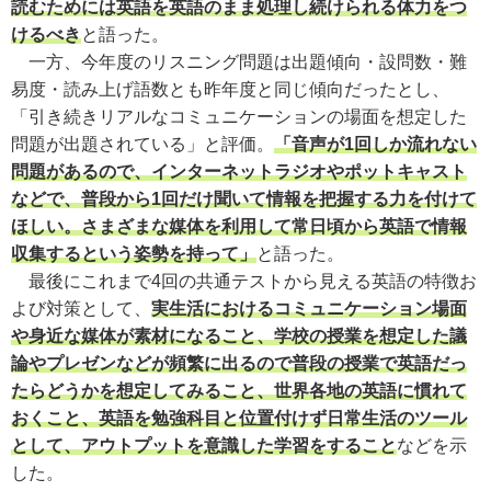
読むためには英語を英語のまま処理し続けられる体力をつ
けるべき
と語った。
一方、今年度のリスニング問題は出題傾向・設問数・難
易度・読み上げ語数とも昨年度と同じ傾向だったとし、
「引き続きリアルなコミュニケーションの場面を想定した
問題が出題されている」と評価。
「音声が1回しか流れない
問題があるので、インターネットラジオやポットキャスト
などで、普段から1回だけ聞いて情報を把握する力を付けて
ほしい。さまざまな媒体を利用して常日頃から英語で情報
収集するという姿勢を持って」
と語った。
最後にこれまで4回の共通テストから見える英語の特徴お
よび対策として、
実生活におけるコミュニケーション場面
や身近な媒体が素材になること、学校の授業を想定した議
論やプレゼンなどが頻繁に出るので普段の授業で英語だっ
たらどうかを想定してみること、世界各地の英語に慣れて
おくこと、英語を勉強科目と位置付けず日常生活のツール
として、アウトプットを意識した学習をすること
などを示
した。