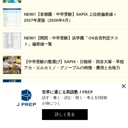
NEW!!【首都圏・中学受験】SAPIX 上位校偏差値＜
2027年度版（2026年4月）
NEW!!【関西・中学受験】浜学園「小6合否判定テス
ト」偏差値一覧
【中学受験の塾選び】SAPIX・日能研・四谷大塚・早稲
アカ・エルカミノ・グノーブルの特徴・費用と合格力
×
都道府県別 高校入試偏差値ランキング
世界に通じる英語塾 J PREP
話す・書く・読む・聴く・考える5技能
が身につく
全国公立高校入試（過去入試問題・正答）
詳しく見る