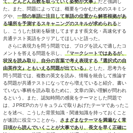
て、どんどん点数を取っていく姿勢が大事」
だと強調し
た。また、問題によっては、概要をつかむためのスキミン
グや、
一部の単語に注目して単語の位置から解答根拠があ
る場所を予測するスキャニングのスキルが求められる
と
し、こうした技術を駆使してますます長文化・高速化する
共通テスト英語をクリアしてほしいと語った。
さらに表現力を問う問題では、ブログを読んで適したコ
メントを答える問題を示し、
「マークシートではあるが、
状況を読み取り、自分の言葉で考え表現する『選択式の自
由英作文』ともいえる問題が出ている」
とした。思考力を
問う問題では、複数の英文を読み、情報を統合して推論す
る問題が共通テストになってから増えていると紹介。書い
ていない事柄を読み取るために、文章の深い理解が問われ
るという。また、認知時間の感覚をテーマとした問題で
は、J PREPのカリキュラムで取りあげたテーマであったこ
とを述べ、こうした背景知識・関連知識を持っておくこと
が速読に役立つことから、
さまざまなテーマを満遍なく常
日頃から読んでいくことが大事であり、長文を早く正確に