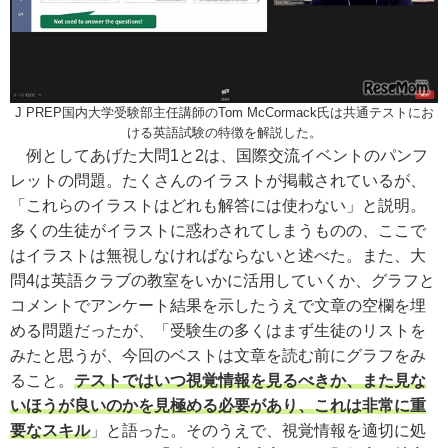
J PREP国内大学受験部主任講師のTom McCormack氏は共通テストにお
ける英語試験の特徴を解説した。
例としてあげた大問1と2は、国際交流イベントのパンフ
レットの問題。たくさんのイラストが掲載されているが、
「これらのイラストはどれも解答には使わない」と説明。
多くの生徒がイラストに惑わされてしまうものの、ここで
はイラストは無視しなければならないと述べた。また、大
問4は英語クラブの教室をいかに活用していくか、グラフと
コメントでアンケート結果を示したうえで文章の空欄を埋
める問題だったが、「受験生の多くはまず生徒のリストを
みたと思うが、今回のベストは文章を読む前にグラフをみ
ること。
テストではいつ視覚情報を見るべきか、また見な
いほうが良いのかを見極める必要があり、これは非常に重
要なスキル
」と語った。そのうえで、視覚情報を適切に処