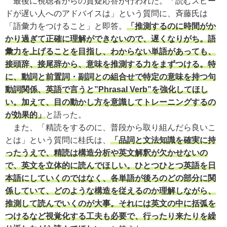
最後に視聴者からの質疑応答が行われた。「読むスピー
ドが遅い人へのアドバイスは」という質問に、斉藤氏は
「語彙力をつけること」と即答。
「推測するのに時間がか
かり過ぎて正確に理解ができないので、遅くなりがち。語
彙力を上げることを目指し、わからない単語があっても、
接頭辞、接尾辞から、意味を推測する力をまずつける。特
に、動詞と前置詞・副詞との組合せで特定の意味を持つ句
動詞関係、英語で言うと”Phrasal Verb”を強化してほし
い。加えて、目の動かし方を意識してトレーニングするの
が効果的」
と語った。
また、「精読をするのに、普段から取り組んだら良いこ
とは」という質問に桂氏は、
「品詞と文法知識を確実に持
ったうえで、精読は構造分析や英文解釈が欠かせないの
で、英文を立体的に読んでほしい。ひとつひとつ英語を日
本語にしていくのではなく、各単語が後ろのどの部分に関
係していて、どのような構造を従えるのか理解しながら、
推測して読んでいくのが大事。それには英文の中に括弧を
つけるなど視覚化する工夫も必要で、行ったり来たりを繰