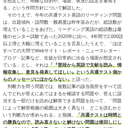
を想定した、明確な目的や、場面、状況の設定を重視す
る」という作問方針について解説した。
そのうえで、今年の共通テスト英語のリーディング問題
は、出題傾向・設問数・難易度は昨年並みだが、総語数が
増えていることをあげた。リーディング英語の総語数は最
後のセンター試験であった2020年に比べ、4年間で2,000語
以上増と大幅に増えていることを言及したうえで、「ほぼ
すべての大問でWebサイト・レポート・ニュースレター・
ブログ・記事など、生徒が日常的に出会う場面が想定され
ている」とし、それは
「『普段から英語で文献を読み、情
報収集し、意見を発表してほしい』という共通テスト側か
らのメッセージにほかならない」
と語った。
判断力を問う問題では、複数記事の該当箇所をすべて読
んでどれが答えにあてはまるか確認する問題や、答えに該
当する一部だけを読めば解答できる問題を比べて、「問題
によって解答根拠の範囲は大きく異なり、どこを読むかと
いう判断力が求められる」と指摘。
「共通テストは時間と
の勝負なので、読み直さないと解けない問題は後回しにし