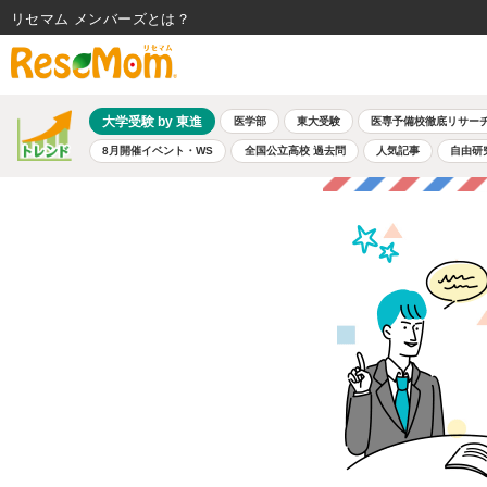
リセマム メンバーズ
大学受験 by 東進
医学部
東大受験
医専予備校徹底リサー
8月開催イベント・WS
全国公立高校 過去問
人気記事
自由研