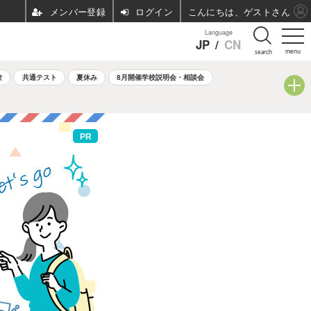
ログイン
こんにちは、ゲストさん
Language
JP
/
CN
menu
search
験
共通テスト
夏休み
8月開催学校説明会・相談会
PR