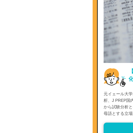
化
元イェール大学
析、J PRE
から試験分析と今
母語とする立場