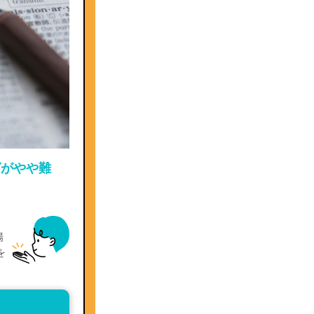
グがやや難
場
を