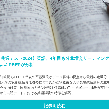
【共通テスト2024】英語、4年目も分量増えリーディン
…J PREPが分析
助教授でJ PREP代表の斉藤淳氏がデータ解析の視点から最新の定量分
P国内大学受験部統括責任者の桂侑司氏が経験豊富な大学受験統括講師の立
後の対策、同塾国内大学受験部主任講師のTom McCormack氏が英語
から共通テストにおける英語試験の特徴を解説。
記事を読む