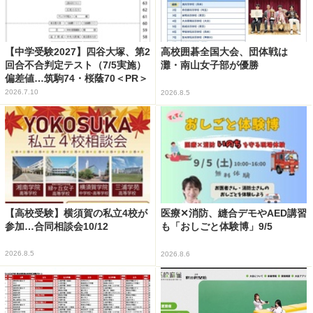
【中学受験2027】四谷大塚、第2
高校囲碁全国大会、団体戦は
回合不合判定テスト（7/5実施）
灘・南山女子部が優勝
偏差値…筑駒74・桜蔭70＜PR＞
2026.7.10
2026.8.5
【高校受験】横須賀の私立4校が
医療✕消防、縫合デモやAED講習
参加…合同相談会10/12
も「おしごと体験博」9/5
2026.8.5
2026.8.6