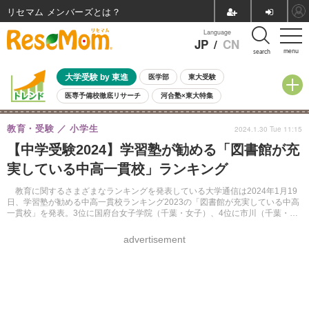
リセマム メンバーズ
Language
JP
/
CN
menu
search
大学受験 by 東進
医学部
東大受験
医専予備校徹底リサーチ
河合塾×東大特集
親子で考える大学選び
高校受験
中学受験
小学校受験
教育・受験
小学生
2024.1.30 Tue 11:15
共通テスト
夏休み
8月開催学校説明会・相談会
【中学受験2024】学習塾が勧める「図書館が充
8月開催イベント・WS
全国公立高校 過去問
人気記事
実している中高一貫校」ランキング
自由研究教材（小学生向け）
自由研究教材（中学生向け）
ランキング
教育に関するさまざまなランキングを発表している大学通信は2024年1月19
日、学習塾が勧める中高一貫校ランキング2023の「図書館が充実している中高
一貫校」を発表。3位に国府台女子学院（千葉・女子）、4位に市川（千葉・共
学）とトキワ松学園（東京・女子）がランクインした。1位と2位は大学通信の
Webサイトより確認できる。
advertisement