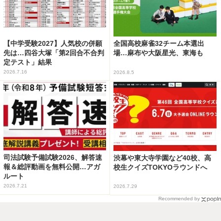
【中学受験2027】人気校の併願
全国高校麻雀32チーム本選出
先は…四谷大塚「第2回合不合判
場…麻布や大阪星光、東海も
定テスト」結果
2026.7.16
2026.8.5
司法試験予備試験2026、解答速
渋幕や東大寺学園など40校、高
報＆総評動画を無料公開…アガ
校生クイズTOKYOラウンドへ
ルート
2026.7.21
2026.7.29
Recommended by