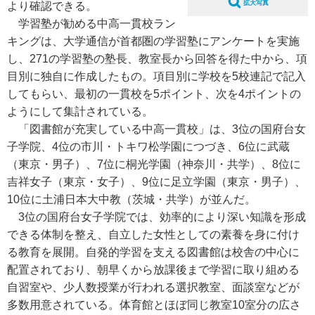
拡大写真
より確認できる。
学習塾が勧める中高一貫校ラン
キングは、大学通信が首都圏の学習塾にアンケートを実施
し、271の学習塾の塾長、教室長から回答を得た中から、項
目別に独自に作成したもの。項目別に学校を5校連記で記入
してもらい、最初の一貫校を5ポイント、次を4ポイントの
ようにして集計されている。
「図書館が充実している中高一貫校」は、3位の国府台女
子学院、4位の市川・トキワ松学園につづき、6位に武蔵
（東京・男子）、7位に桐光学園（神奈川・共学）、8位に
吉祥女子（東京・女子）、9位に足立学園（東京・男子）、
10位に土浦日本大中教（茨城・共学）が並んだ。
3位の国府台女子学院では、効率的により深い知識を形成
できる体制を整え、自立した女性としての素養を身に付け
る教育を展開。自発的学習を支える図書館は校舎の中心に
配置されており、朝早くから放課後まで学習に取り組める
自習室や、少人数授業が行われる選択教室、面談室などが
多数用意されている。体育館とほぼ同じ教室10室分の広さ