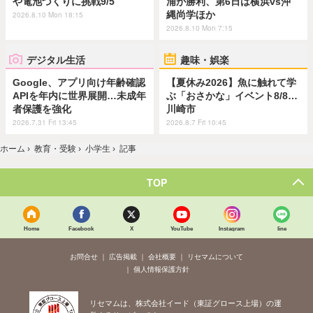
や電池づくりに挑戦9/5
浦が勝利、第6日は横浜vs沖
縄尚学ほか
2026.8.10 Mon 18:15
2026.8.10 Mon 7:15
デジタル生活
趣味・娯楽
Google、アプリ向け年齢確認
【夏休み2026】魚に触れて学
APIを年内に世界展開…未成年
ぶ「おさかな」イベント8/8…
者保護を強化
川崎市
2026.7.31 Fri 13:45
2026.8.7 Fri 10:45
ホーム
›
教育・受験
›
小学生
›
記事
TOP
Home
Facebook
X
YouTube
Instagram
line
お問合せ
広告掲載
会社概要
リセマムについて
個人情報保護方針
リセマムは、株式会社イード（東証グロース上場）の運