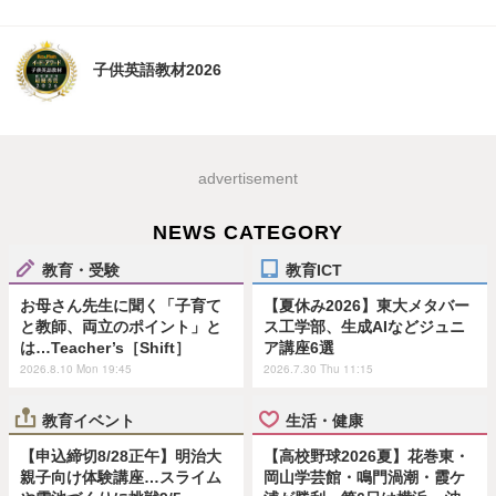
子供英語教材2026
advertisement
NEWS CATEGORY
教育・受験
教育ICT
お母さん先生に聞く「子育て
【夏休み2026】東大メタバー
と教師、両立のポイント」と
ス工学部、生成AIなどジュニ
は…Teacher’s［Shift］
ア講座6選
2026.8.10 Mon 19:45
2026.7.30 Thu 11:15
教育イベント
生活・健康
【申込締切8/28正午】明治大
【高校野球2026夏】花巻東・
親子向け体験講座…スライム
岡山学芸館・鳴門渦潮・霞ケ