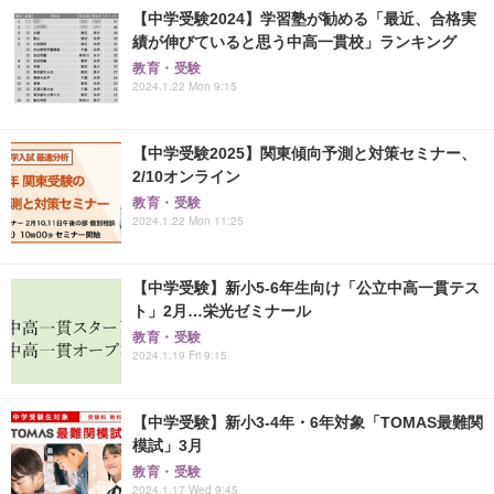
【中学受験2024】学習塾が勧める「最近、合格実
績が伸びていると思う中高一貫校」ランキング
教育・受験
2024.1.22 Mon 9:15
【中学受験2025】関東傾向予測と対策セミナー、
2/10オンライン
教育・受験
2024.1.22 Mon 11:25
【中学受験】新小5-6年生向け「公立中高一貫テス
ト」2月…栄光ゼミナール
教育・受験
2024.1.19 Fri 9:15
【中学受験】新小3-4年・6年対象「TOMAS最難関
模試」3月
教育・受験
2024.1.17 Wed 9:45