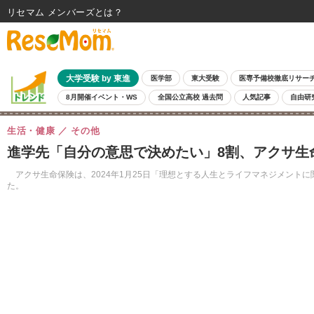
リセマム メンバーズ
大学受験 by 東進
医学部
東大受験
医専予備校徹底リサー
8月開催イベント・WS
全国公立高校 過去問
人気記事
自由研
生活・健康
その他
進学先「自分の意思で決めたい」8割、アクサ生
アクサ生命保険は、2024年1月25日「理想とする人生とライフマネジメント
た。