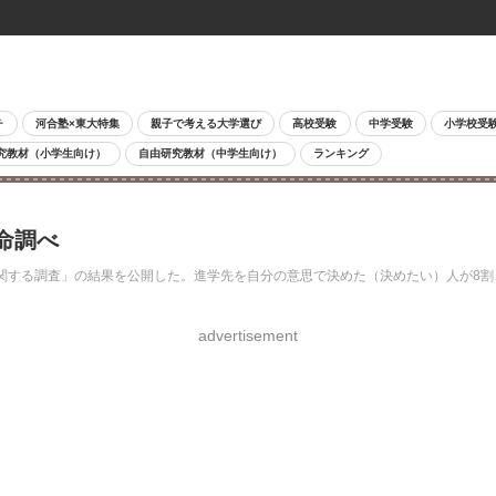
チ
河合塾×東大特集
親子で考える大学選び
高校受験
中学受験
小学校受
究教材（小学生向け）
自由研究教材（中学生向け）
ランキング
命調べ
に関する調査」の結果を公開した。進学先を自分の意思で決めた（決めたい）人が8
advertisement