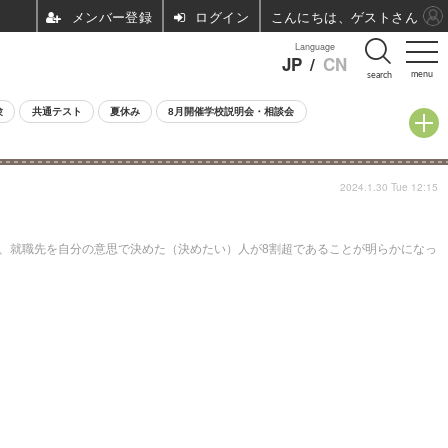
ログイン
こんにちは、ゲストさん
Language
JP
/
CN
menu
search
験
共通テスト
夏休み
8月開催学校説明会・相談会
2024.1.30 Tue 12:15
割、就職先を自分の意思で決めた（決めたい）人が8割超であることが明らかになっ