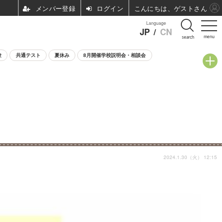
ログイン
こんにちは、ゲストさん
Language
JP
/
CN
menu
search
験
共通テスト
夏休み
8月開催学校説明会・相談会
2024.1.30（火） 12:15