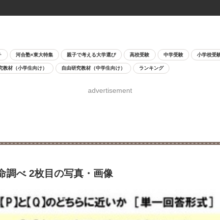
チ
河合塾×東大特集
親子で考える大学選び
高校受験
中学受験
小学校受
究教材（小学生向け）
自由研究教材（中学生向け）
ランキング
advertisement
命調べ 2枚目の写真・画像