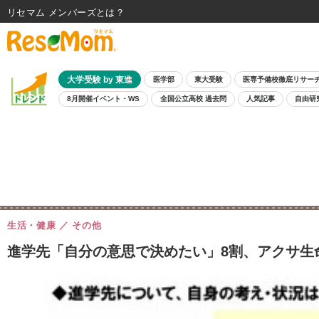
リセマム メンバーズ
大学受験 by 東進
医学部
東大受験
医専予備校徹底リサー
8月開催イベント・WS
全国公立高校 過去問
人気記事
自由研
生活・健康
その他
進学先「自分の意思で決めたい」8割、アクサ生