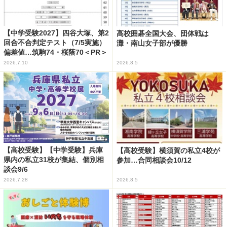
【中学受験2027】四谷大塚、第2
高校囲碁全国大会、団体戦は
回合不合判定テスト（7/5実施）
灘・南山女子部が優勝
偏差値…筑駒74・桜蔭70＜PR＞
2026.7.10
2026.8.5
【高校受験】【中学受験】兵庫
【高校受験】横須賀の私立4校が
県内の私立31校が集結、個別相
参加…合同相談会10/12
談会9/6
2026.7.28
2026.8.5