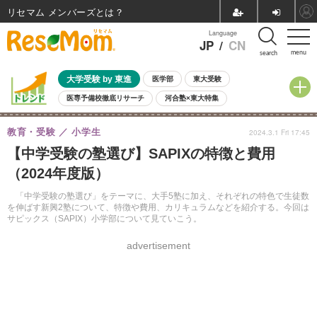
リセマム メンバーズ
Language
JP
/
CN
menu
search
大学受験 by 東進
医学部
東大受験
医専予備校徹底リサーチ
河合塾×東大特集
親子で考える大学選び
高校受験
中学受験
小学校受験
教育・受験
小学生
2024.3.1 Fri 17:45
共通テスト
夏休み
8月開催学校説明会・相談会
【中学受験の塾選び】SAPIXの特徴と費用
8月開催イベント・WS
全国公立高校 過去問
人気記事
（2024年度版）
自由研究教材（小学生向け）
自由研究教材（中学生向け）
ランキング
「中学受験の塾選び」をテーマに、大手5塾に加え、それぞれの特色で生徒数
を伸ばす新興2塾について、特徴や費用、カリキュラムなどを紹介する。今回は
サピックス（SAPIX）小学部について見ていこう。
advertisement