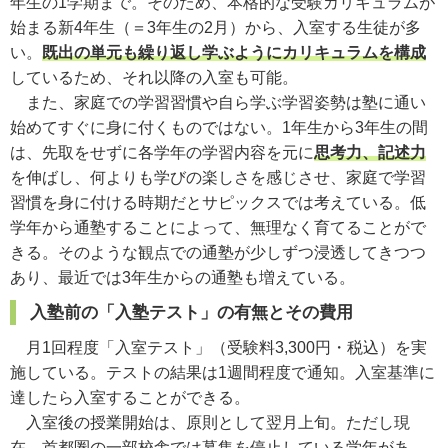
年生の1学期まで。そのため、本格的な受験カリキュラムが
始まる新4年生（＝3年生の2月）から、入室する生徒が多
い。
既出の単元も繰り返し学ぶようにカリキュラムを構成
しているため、それ以降の入室も可能。
また、家庭での学習習慣や自ら学ぶ学習姿勢は塾に通い
始めてすぐに身に付くものではない。1年生から3年生の間
は、先取をせずに各学年の学習内容を元に
思考力、記述力
を伸ばし、何よりも学びの楽しさを感じさせ、家庭で学習
習慣を身に付ける時期だとサピックスでは考えている。低
学年から通塾することによって、無理なく育てることがで
きる。そのような観点での通塾が少しずつ浸透してきつつ
あり、最近では3年生からの通塾も増えている。
入塾前の「入塾テスト」の有無とその費用
月1回程度「入室テスト」（受験料3,300円・税込）を実
施している。テストの結果は1週間程度で通知。入室基準に
達したら入室することができる。
入室後の授業開始は、原則として翌月上旬。ただし現
在、首都圏の一部校舎では募集を停止している学年があ