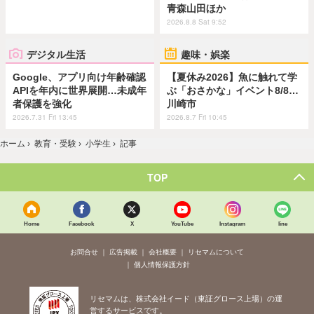
青森山田ほか
2026.8.8 Sat 9:52
デジタル生活
趣味・娯楽
Google、アプリ向け年齢確認
【夏休み2026】魚に触れて学
APIを年内に世界展開…未成年
ぶ「おさかな」イベント8/8…
者保護を強化
川崎市
2026.7.31 Fri 13:45
2026.8.7 Fri 10:45
ホーム
›
教育・受験
›
小学生
›
記事
TOP
Home
Facebook
X
YouTube
Instagram
line
お問合せ
広告掲載
会社概要
リセマムについて
個人情報保護方針
リセマムは、株式会社イード（東証グロース上場）の運
営するサービスです。