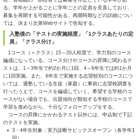
る。学年が上がるごとに学年ごとの定員を見直しており、
募集を再開する可能性がある。再開時期などの詳細につい
ては、決まり次第Webサイトで告知する。
入塾後の「テストの実施頻度」「1クラスあたりの定
員」「クラス分け」
1コース（＝クラス）15～20人程度で、学力別のコース
編成になっている。コース分けやコースの昇降に関わるテ
ストは、1～3年生で約2か月に1回、4～6年生では約1か月
に1回実施。また、6年生で実施する志望校別のコースにつ
いては、通塾している生徒（家庭）に事前に志望校調査を
行ったうえで、コースを編成していく。希望する学校のコ
ースがない場合でも、出題傾向が類似する学校のコースで
学習を進めながら、十分なフォローアップをする。
コースの昇降にかかわるテスト以外には、申込制で下記
のテストを実施。
3・4年生対象：実力診断サピックスオープン（各学年1
回）