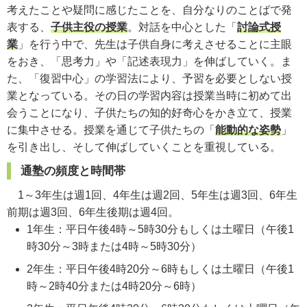
考えたことや疑問に感じたことを、自分なりのことばで発
表する、
子供主役の授業
。対話を中心とした「
討論式授
業
」を行う中で、先生は子供自身に考えさせることに主眼
をおき、「思考力」や「記述表現力」を伸ばしていく。ま
た、「復習中心」の学習法により、予習を必要としない授
業となっている。その日の学習内容は授業当時に初めて出
会うことになり、子供たちの知的好奇心をかき立て、授業
に集中させる。授業を通じて子供たちの「
能動的な姿勢
」
を引き出し、そして伸ばしていくことを重視している。
通塾の頻度と時間帯
1～3年生は週1回、4年生は週2回、5年生は週3回、6年生
前期は週3回、6年生後期は週4回。
1年生：平日午後4時～5時30分もしくは土曜日（午後1
時30分～3時または4時～5時30分）
2年生：平日午後4時20分～6時もしくは土曜日（午後1
時～2時40分または4時20分～6時）