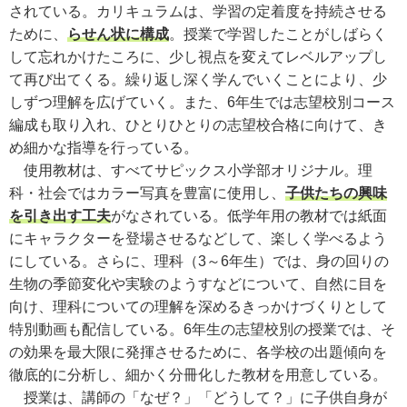
されている。カリキュラムは、学習の定着度を持続させる
ために、
らせん状に構成
。授業で学習したことがしばらく
して忘れかけたころに、少し視点を変えてレベルアップし
て再び出てくる。繰り返し深く学んでいくことにより、少
しずつ理解を広げていく。また、6年生では志望校別コース
編成も取り入れ、ひとりひとりの志望校合格に向けて、き
め細かな指導を行っている。
使用教材は、すべてサピックス小学部オリジナル。理
科・社会ではカラー写真を豊富に使用し、
子供たちの興味
を引き出す工夫
がなされている。低学年用の教材では紙面
にキャラクターを登場させるなどして、楽しく学べるよう
にしている。さらに、理科（3～6年生）では、身の回りの
生物の季節変化や実験のようすなどについて、自然に目を
向け、理科についての理解を深めるきっかけづくりとして
特別動画も配信している。6年生の志望校別の授業では、そ
の効果を最大限に発揮させるために、各学校の出題傾向を
徹底的に分析し、細かく分冊化した教材を用意している。
授業は、講師の「なぜ？」「どうして？」に子供自身が