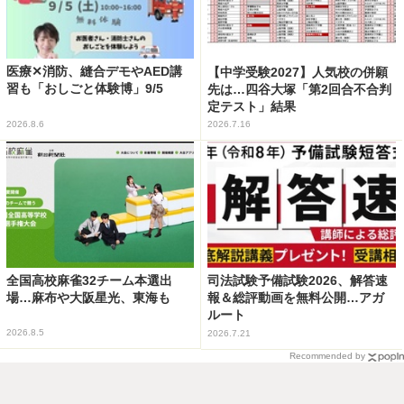
医療✕消防、縫合デモやAED講
【中学受験2027】人気校の併願
習も「おしごと体験博」9/5
先は…四谷大塚「第2回合不合判
定テスト」結果
2026.8.6
2026.7.16
全国高校麻雀32チーム本選出
司法試験予備試験2026、解答速
場…麻布や大阪星光、東海も
報＆総評動画を無料公開…アガ
ルート
2026.8.5
2026.7.21
Recommended by