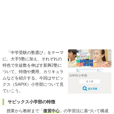
「中学受験の塾選び」をテーマ
に、大手5塾に加え、それぞれの
特色で生徒数を伸ばす新興2塾に
ついて、特徴や費用、カリキュラ
SAPIX小学部
ムなどを紹介する。今回はサピッ
全 4 枚
クス（SAPIX）小学部について見
拡大写真
ていこう。
サピックス小学部の特徴
授業から教材まで「
復習中心
」の学習法に基づいて構成