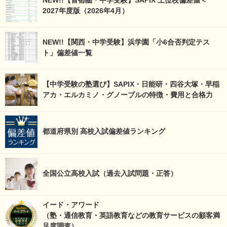
NEW!!【首都圏・中学受験】SAPIX 上位校偏差値＜
2027年度版（2026年4月）
NEW!!【関西・中学受験】浜学園「小6合否判定テス
ト」偏差値一覧
【中学受験の塾選び】SAPIX・日能研・四谷大塚・早稲
アカ・エルカミノ・グノーブルの特徴・費用と合格力
都道府県別 高校入試偏差値ランキング
全国公立高校入試（過去入試問題・正答）
イード・アワード
（塾・通信教育・英語教育などの教育サービスの顧客満
足度調査）