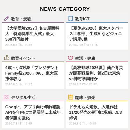
NEWS CATEGORY
教育・受験
教育ICT
【大学受験2027】名古屋商科
【夏休み2026】東大メタバー
大「特別奨学生入試」最大
ス工学部、生成AIなどジュニ
360万円給付
ア講座6選
2026.8.6 Thu 14:15
2026.7.30 Thu 11:15
教育イベント
生活・健康
4歳～小3対象「プレジデント
【高校野球2026夏】仙台育英
Family祭2026」9/6、東大医
が開幕戦勝利、第2日は東筑
療体験も
vs神村学園ほか
2026.8.6 Thu 11:15
2026.8.5 Wed 20:32
デジタル生活
趣味・娯楽
Google、アプリ向け年齢確認
ドラえもん短歌、入選作は
APIを年内に世界展開…未成年
11/20発売の新刊に収録…9/3
者保護を強化
締切
2026.7.31 Fri 13:45
2026.8.6 Thu 15:15