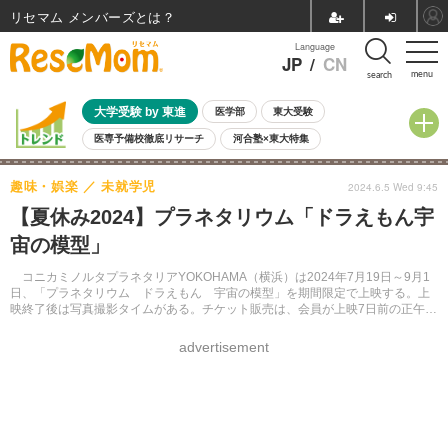
リセマム メンバーズ
Language
JP
/
CN
menu
search
大学受験 by 東進
医学部
東大受験
医専予備校徹底リサーチ
河合塾×東大特集
親子で考える大学選び
高校受験
中学受験
小学校受験
趣味・娯楽
未就学児
2024.6.5 Wed 9:45
共通テスト
夏休み
8月開催学校説明会・相談会
【夏休み2024】プラネタリウム「ドラえもん宇
8月開催イベント・WS
全国公立高校 過去問
人気記事
宙の模型」
自由研究教材（小学生向け）
自由研究教材（中学生向け）
ランキング
コニカミノルタプラネタリアYOKOHAMA（横浜）は2024年7月19日～9月1
日、「プラネタリウム ドラえもん 宇宙の模型」を期間限定で上映する。上
映終了後は写真撮影タイムがある。チケット販売は、会員が上映7日前の正午、
非会員は5日前の正午より。
advertisement