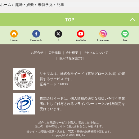
ホーム
›
趣味・娯楽
›
未就学児
›
記事
TOP
Home
Facebook
X
YouTube
Instagram
line
お問合せ
広告掲載
会社概要
リセマムについて
個人情報保護方針
リセマムは、株式会社イード（東証グロース上場）の運
営するサービスです。
証券コード：6038
株式会社イードは、個人情報の適切な取扱いを行う事業
者に対して付与されるプライバシーマークの付与認定を
受けています。
紹介した商品/サービスを購入、契約した場合に、
売上の一部が弊社サイトに還元されることがあります。
当サイトに掲載の記事・見出し・写真・画像の無断転載を禁じます。
Copyright © 2026 IID, Inc.