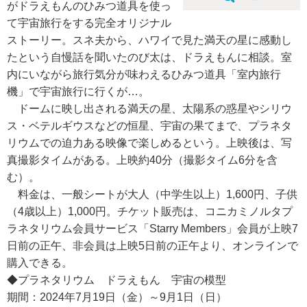
がドラえもんのひみつ道具を使っ
て宇宙旅行をする完全オリジナル
ストーリー。スネ夫から、ハワイで見た満天の星に感動し
たという自慢話を聞いたのび太は、ドラえもんに相談。室
内にいながら旅行気分が味わえるひみつ道具「室内旅行
機」で宇宙旅行に行くが…。
ドームに映し出される満天の星、太陽系の惑星やシリウ
ス・ベテルギウスなどの恒星、宇宙の果てまで、プラネタ
リウムでの迫力ある映像で楽しめるという。上映後は、写
真撮影タイムがある。上映約40分（撮影タイム6分を含
む）。
料金は、一般シートが大人（中学生以上）1,600円、子供
（4歳以上）1,000円。チケット販売は、コニカミノルタプ
ラネタリウム会員サービス「Starry Members」会員が上映7
日前の正午、非会員は上映5日前の正午より、オンラインで
購入できる。
◆プラネタリウム ドラえもん 宇宙の模型
期間：2024年7月19日（金）～9月1日（日）