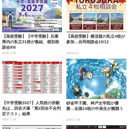
【高校受験】【中学受験】兵庫
【高校受験】横須賀の私立4校が
県内の私立31校が集結、個別相
参加…合同相談会10/12
談会9/6
2026.7.28
2026.8.5
【中学受験2027】人気校の併願
砂金甲子園、神戸女学院が優
先は…四谷大塚「第2回合不合判
勝…全国14校の中高生が腕競う
定テスト」結果
2026.7.16
2026.7.29