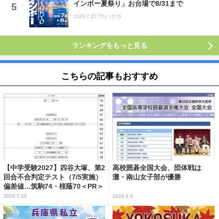
インボー夏祭り」お台場で8/31まで
2026.7.23 Thu 15:15
ランキングをもっと見る
こちらの記事もおすすめ
【中学受験2027】四谷大塚、第2
高校囲碁全国大会、団体戦は
回合不合判定テスト（7/5実施）
灘・南山女子部が優勝
偏差値…筑駒74・桜蔭70＜PR＞
2026.7.10
2026.8.5