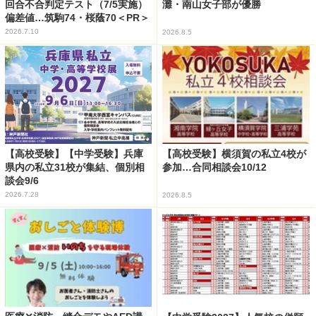
回合不合判定テスト（7/5実施）
灘・南山女子部が優勝
偏差値…筑駒74・桜蔭70＜PR＞
2026.7.10
2026.8.5
【高校受験】【中学受験】兵庫
【高校受験】横須賀の私立4校が
県内の私立31校が集結、個別相
参加…合同相談会10/12
談会9/6
2026.7.28
2026.8.5