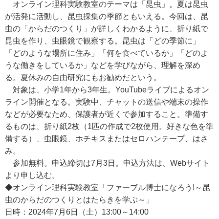
オンライン理科実験教室のテーマは「昆虫」。夏は昆虫
が活発に活動し、昆虫採集の季節ともいえる。今回は、昆
虫の「からだのつくり」が詳しくわかるように、折り紙で
昆虫を作り、虫眼鏡で観察する。昆虫は「どの季節に」
「どのような場所に住み」「何を食べているか」「どのよ
うな働きをしているか」などを学びながら、理解を深め
る。夏休みの自由研究にもお勧めだという。
対象は、小学1年から3年生。YouTubeライブによるオン
ライン開催となる。実験中、チャットの送信や端末の操作
などが必要なため、保護者が近くで参加すること。準備す
るものは、折り紙2枚（1匹の作成で2枚使用。好きな色を準
備する）、虫眼鏡、ホチキスまたはセロハンテープ、はさ
み。
参加無料。申込締切は7月3日。申込方法は、Webサイト
より申し込む。
◆オンライン理科実験教室「ファーブル博士になろう!～昆
虫のからだのつくりとはたらきを学ぶ～」
日時：2024年7月6日（土）13:00～14:00