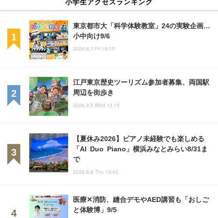
小学生アクセスランキング
東京都市大「科学体験教室」24の実験企画…
小中向け9/6
2026.8.7 Fri 18:15
江戸東京歴史ツーリズム参加者募集、両国駅
周辺を街歩き
2026.8.5 Wed 13:15
【夏休み2026】ピアノ未経験でも楽しめる
「AI Duo Piano」横浜みなとみらい8/31ま
で
2026.8.6 Thu 19:45
医療✕消防、縫合デモやAED講習も「おしご
と体験博」9/5