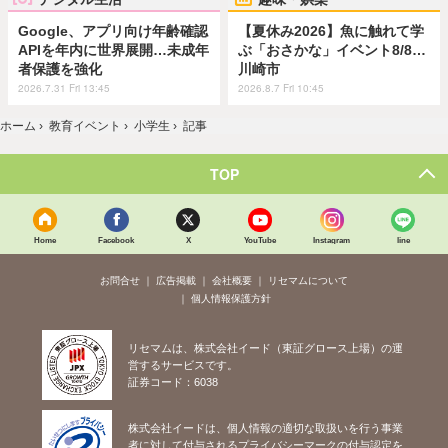
Google、アプリ向け年齢確認
【夏休み2026】魚に触れて学
APIを年内に世界展開…未成年
ぶ「おさかな」イベント8/8…
者保護を強化
川崎市
2026.7.31 Fri 13:45
2026.8.7 Fri 10:45
ホーム
›
教育イベント
›
小学生
›
記事
TOP
Home
Facebook
X
YouTube
Instagram
line
お問合せ
広告掲載
会社概要
リセマムについて
個人情報保護方針
リセマムは、株式会社イード（東証グロース上場）の運
営するサービスです。
証券コード：6038
株式会社イードは、個人情報の適切な取扱いを行う事業
者に対して付与されるプライバシーマークの付与認定を