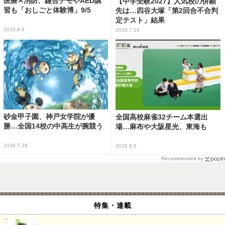
医療✕消防、縫合デモやAED講
【中学受験2027】人気校の併願
習も「おしごと体験博」9/5
先は…四谷大塚「第2回合不合判
定テスト」結果
2026.8.6
2026.7.16
砂金甲子園、神戸女学院が優
全国高校麻雀32チーム本選出
勝…全国14校の中高生が腕競う
場…麻布や大阪星光、東海も
2026.7.29
2026.8.5
Recommended by
特集・連載