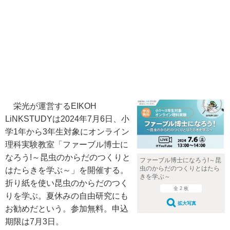
栄光が運営するEIKOH
LiNKSTUDYは2024年7月6日、小
学1年から3年生対象にオンライン
理科実験教室「ファーブル博士に
なろう!～昆虫のからだのつくりと
ファーブル博士になろう!～昆
虫のからだのつくりとはたら
はたらきを学ぶ～」を開催する。
きを学ぶ～
折り紙を使い昆虫のからだのつく
全 2 枚
りを学ぶ。夏休みの自由研究にも
拡大写真
お勧めだという。参加無料。申込
期限は7月3日。