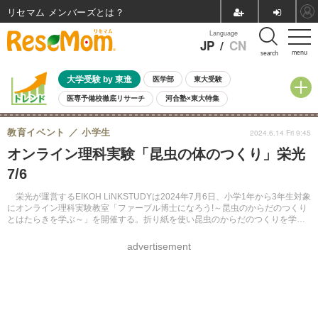
リセマム メンバーズ
Language
JP
/
CN
menu
search
大学受験 by 東進
医学部
東大受験
医専予備校徹底リサーチ
河合塾×東大特集
親子で考える大学選び
高校受験
中学受験
小学校受験
教育イベント
小学生
2024.6.14 Fri 9:45
共通テスト
夏休み
8月開催学校説明会・相談会
オンライン理科実験「昆虫の体のつくり」栄光
8月開催イベント・WS
全国公立高校 過去問
人気記事
7/6
自由研究教材（小学生向け）
自由研究教材（中学生向け）
ランキング
栄光が運営するEIKOH LiNKSTUDYは2024年7月6日、小学1年から3年生対象
にオンライン理科実験教室「ファーブル博士になろう!～昆虫のからだのつくり
とはたらきを学ぶ～」を開催する。折り紙を使い昆虫のからだのつくりを学
ぶ。夏休みの自由研究にもお勧めだという。参加無料。申込期限は7月3日。
advertisement