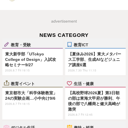
advertisement
NEWS CATEGORY
教育・受験
教育ICT
東大新学部「UTokyo
【夏休み2026】東大メタバー
College of Design」入試攻
ス工学部、生成AIなどジュニ
略セミナー9/27
ア講座6選
2026.8.7 Fri 19:15
2026.7.30 Thu 11:15
教育イベント
生活・健康
東京都市大「科学体験教室」
【高校野球2026夏】第3日朝
24の実験企画…小中向け9/6
の部は東海大甲府が勝利、午
後の部で八幡商と健大高崎が
2026.8.7 Fri 18:15
激突
2026.8.7 Fri 12:45
デジタル生活
趣味・娯楽