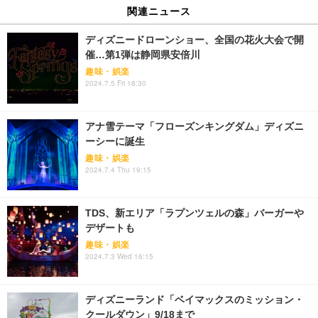
関連ニュース
ディズニードローンショー、全国の花火大会で開
催…第1弾は静岡県安倍川
趣味・娯楽
2024.7.5 Fri 18:30
アナ雪テーマ「フローズンキングダム」ディズニ
ーシーに誕生
趣味・娯楽
2024.7.4 Thu 19:15
TDS、新エリア「ラプンツェルの森」バーガーや
デザートも
趣味・娯楽
2024.7.3 Wed 16:15
ディズニーランド「ベイマックスのミッション・
クールダウン」9/18まで