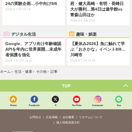
24の実験企画…小中向け9/6
府・健大高崎・有明・長崎日
大が勝利…第4日は遊学館vs
2026.8.7 Fri 18:15
青森山田ほか
2026.8.8 Sat 9:52
デジタル生活
趣味・娯楽
Google、アプリ向け年齢確認
【夏休み2026】魚に触れて学
APIを年内に世界展開…未成年
ぶ「おさかな」イベント8/8…
者保護を強化
川崎市
2026.7.31 Fri 13:45
2026.8.7 Fri 10:45
ホーム
›
生活・健康
›
その他
›
記事
TOP
Home
Facebook
X
YouTube
Instagram
line
お問合せ
広告掲載
会社概要
リセマムについて
個人情報保護方針