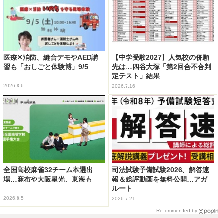
医療✕消防、縫合デモやAED講
【中学受験2027】人気校の併願
習も「おしごと体験博」9/5
先は…四谷大塚「第2回合不合判
定テスト」結果
2026.8.6
2026.7.16
全国高校麻雀32チーム本選出
司法試験予備試験2026、解答速
場…麻布や大阪星光、東海も
報＆総評動画を無料公開…アガ
ルート
2026.8.5
2026.7.21
Recommended by