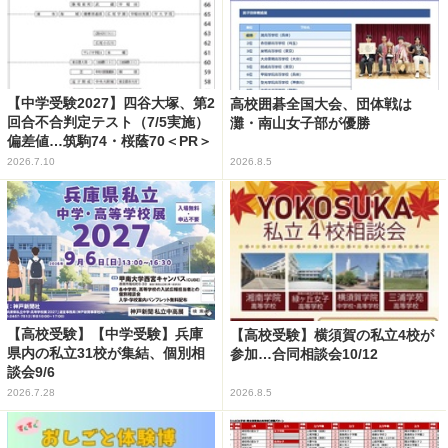
【中学受験2027】四谷大塚、第2
高校囲碁全国大会、団体戦は
回合不合判定テスト（7/5実施）
灘・南山女子部が優勝
偏差値…筑駒74・桜蔭70＜PR＞
2026.7.10
2026.8.5
【高校受験】【中学受験】兵庫
【高校受験】横須賀の私立4校が
県内の私立31校が集結、個別相
参加…合同相談会10/12
談会9/6
2026.7.28
2026.8.5