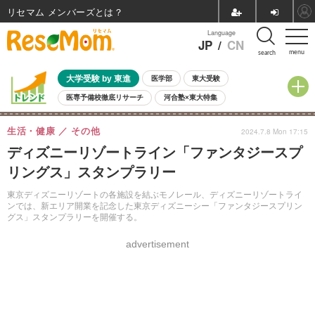
リセマム メンバーズ
Language
JP
/
CN
menu
search
大学受験 by 東進
医学部
東大受験
医専予備校徹底リサーチ
河合塾×東大特集
親子で考える大学選び
高校受験
中学受験
小学校受験
生活・健康
その他
2024.7.8 Mon 17:15
共通テスト
夏休み
8月開催学校説明会・相談会
ディズニーリゾートライン「ファンタジースプ
8月開催イベント・WS
全国公立高校 過去問
人気記事
リングス」スタンプラリー
自由研究教材（小学生向け）
自由研究教材（中学生向け）
ランキング
東京ディズニーリゾートの各施設を結ぶモノレール、ディズニーリゾートライ
ンでは、新エリア開業を記念した東京ディズニーシー「ファンタジースプリン
グス」スタンプラリーを開催する。
advertisement