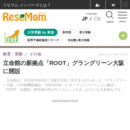
リセマム メンバーズ
Language
JP
/
CN
menu
search
大学受験 by 東進
医学部
東大受験
医専予備校徹底リサーチ
河合塾×東大特集
親子で考える大学選び
高校受験
中学受験
小学校受験
教育・受験
その他
2024.9.10 Tue 14:45
共通テスト
夏休み
8月開催学校説明会・相談会
立命館の新拠点「ROOT」グラングリーン大阪
8月開催イベント・WS
全国公立高校 過去問
人気記事
に開設
自由研究教材（小学生向け）
自由研究教材（中学生向け）
ランキング
立命館は、2024年9月6日に大阪市北区に先行まちびらきした「グラングリー
ン大阪」の中核機能施設「JAM BASE」にオープンイノベーション拠点
「ROOT」を開設。新領域の学びやリカレントのきっかけとなる多様なプログ
ラムを展開し、社会共創や地域課題の解決を目指す。
advertisement