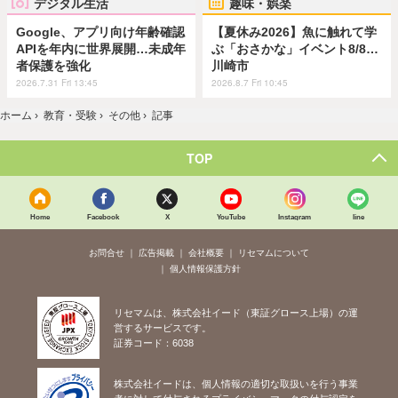
デジタル生活
趣味・娯楽
Google、アプリ向け年齢確認
【夏休み2026】魚に触れて学
APIを年内に世界展開…未成年
ぶ「おさかな」イベント8/8…
者保護を強化
川崎市
2026.7.31 Fri 13:45
2026.8.7 Fri 10:45
ホーム
›
教育・受験
›
その他
›
記事
TOP
Home
Facebook
X
YouTube
Instagram
line
お問合せ
広告掲載
会社概要
リセマムについて
個人情報保護方針
リセマムは、株式会社イード（東証グロース上場）の運
営するサービスです。
証券コード：6038
株式会社イードは、個人情報の適切な取扱いを行う事業