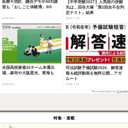
医療✕消防、縫合デモやAED講
【中学受験2027】人気校の併願
習も「おしごと体験博」9/5
先は…四谷大塚「第2回合不合判
定テスト」結果
2026.8.6
2026.7.16
全国高校麻雀32チーム本選出
司法試験予備試験2026、解答速
場…麻布や大阪星光、東海も
報＆総評動画を無料公開…アガ
ルート
2026.8.5
2026.7.21
Recommended by
特集・連載