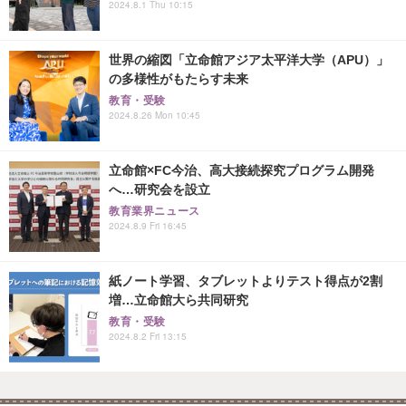
2024.8.1 Thu 10:15
世界の縮図「立命館アジア太平洋大学（APU）」
の多様性がもたらす未来
教育・受験
2024.8.26 Mon 10:45
立命館×FC今治、高大接続探究プログラム開発
へ…研究会を設立
教育業界ニュース
2024.8.9 Fri 16:45
紙ノート学習、タブレットよりテスト得点が2割
増…立命館大ら共同研究
教育・受験
2024.8.2 Fri 13:15