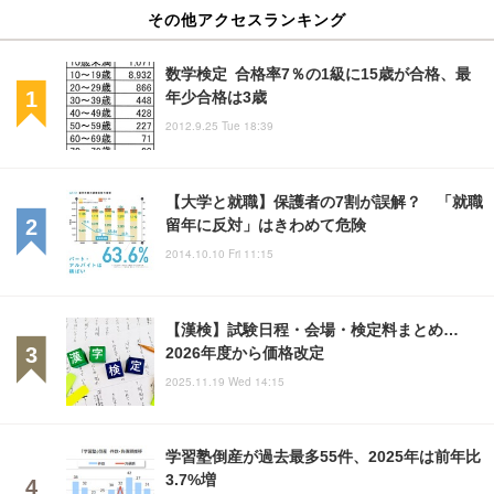
その他アクセスランキング
数学検定 合格率7％の1級に15歳が合格、最
年少合格は3歳
2012.9.25 Tue 18:39
【大学と就職】保護者の7割が誤解？ 「就職
留年に反対」はきわめて危険
2014.10.10 Fri 11:15
【漢検】試験日程・会場・検定料まとめ…
2026年度から価格改定
2025.11.19 Wed 14:15
学習塾倒産が過去最多55件、2025年は前年比
3.7%増