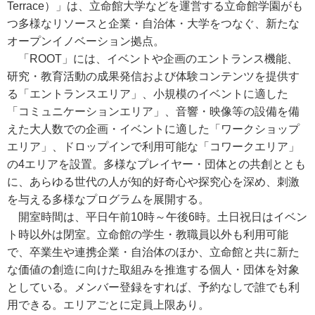
Terrace）」は、立命館大学などを運営する立命館学園がも
つ多様なリソースと企業・自治体・大学をつなぐ、新たな
オープンイノベーション拠点。
「ROOT」には、イベントや企画のエントランス機能、
研究・教育活動の成果発信および体験コンテンツを提供す
る「エントランスエリア」、小規模のイベントに適した
「コミュニケーションエリア」、音響・映像等の設備を備
えた大人数での企画・イベントに適した「ワークショップ
エリア」、ドロップインで利用可能な「コワークエリア」
の4エリアを設置。多様なプレイヤー・団体との共創ととも
に、あらゆる世代の人が知的好奇心や探究心を深め、刺激
を与える多様なプログラムを展開する。
開室時間は、平日午前10時～午後6時。土日祝日はイベン
ト時以外は閉室。立命館の学生・教職員以外も利用可能
で、卒業生や連携企業・自治体のほか、立命館と共に新た
な価値の創造に向けた取組みを推進する個人・団体を対象
としている。メンバー登録をすれば、予約なしで誰でも利
用できる。エリアごとに定員上限あり。