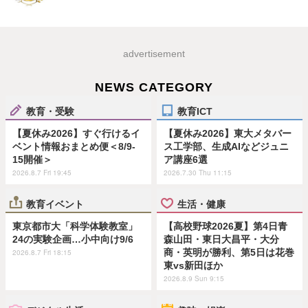
advertisement
NEWS CATEGORY
教育・受験
教育ICT
【夏休み2026】すぐ行けるイ
【夏休み2026】東大メタバー
ベント情報おまとめ便＜8/9-
ス工学部、生成AIなどジュニ
15開催＞
ア講座6選
2026.8.7 Fri 19:45
2026.7.30 Thu 11:15
教育イベント
生活・健康
東京都市大「科学体験教室」
【高校野球2026夏】第4日青
24の実験企画…小中向け9/6
森山田・東日大昌平・大分
商・英明が勝利、第5日は花巻
2026.8.7 Fri 18:15
東vs新田ほか
2026.8.9 Sun 9:15