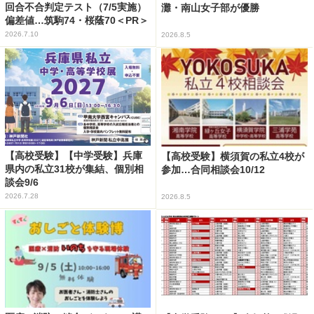
回合不合判定テスト（7/5実施）
灘・南山女子部が優勝
偏差値…筑駒74・桜蔭70＜PR＞
2026.7.10
2026.8.5
【高校受験】【中学受験】兵庫
【高校受験】横須賀の私立4校が
県内の私立31校が集結、個別相
参加…合同相談会10/12
談会9/6
2026.7.28
2026.8.5