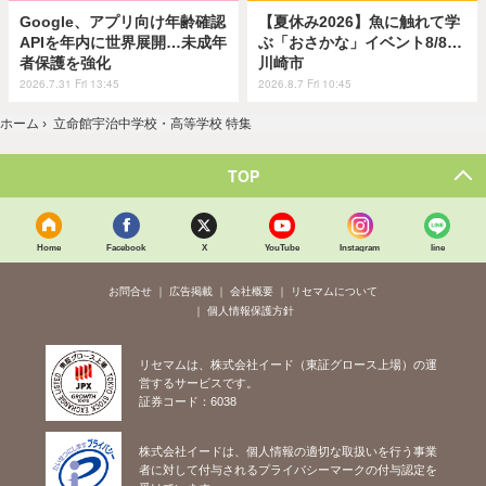
Google、アプリ向け年齢確認
【夏休み2026】魚に触れて学
APIを年内に世界展開…未成年
ぶ「おさかな」イベント8/8…
者保護を強化
川崎市
2026.7.31 Fri 13:45
2026.8.7 Fri 10:45
ホーム
›
立命館宇治中学校・高等学校 特集
TOP
Home
Facebook
X
YouTube
Instagram
line
お問合せ
広告掲載
会社概要
リセマムについて
個人情報保護方針
リセマムは、株式会社イード（東証グロース上場）の運
営するサービスです。
証券コード：6038
株式会社イードは、個人情報の適切な取扱いを行う事業
者に対して付与されるプライバシーマークの付与認定を