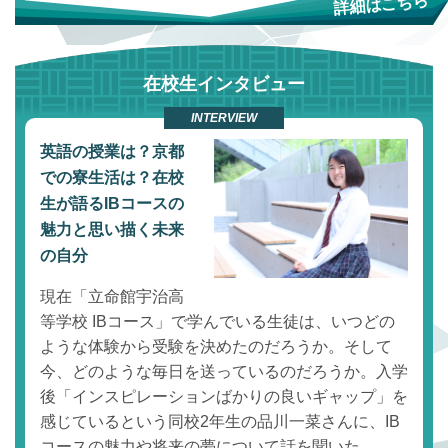
在校生インタビュー
INTERVIEW
英語の授業は？京都
での寮生活は？在校
生が語るIBコースの
魅力と思い描く未来
の自分
現在「立命館宇治高
等学校 IBコース」で学んでいる生徒は、いつどの
ような体験から受験を決めたのだろうか。そして
今、どのような毎日を送っているのだろうか。入学
後「インスピレーションばかりの良いギャップ」を
感じているという同校2年生の品川一菜さんに、IB
コースの魅力や将来の夢について話を聞いた。