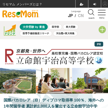
リセマム メンバーズ
Language
JP
/
CN
menu
search
大学受験 by 東進
医学部
東大受験
医専予備校徹底リサーチ
河合塾×東大特集
親子で考える大学選び
高校受験
中学受験
小学校受験
PR
共通テスト
夏休み
8月開催学校説明会・相談会
8月開催イベント・WS
全国公立高校 過去問
人気記事
自由研究教材（小学生向け）
自由研究教材（中学生向け）
ランキング
国際バカロレア（IB）ディプロマ取得率 100％、海外への
1年間留学者 累計約1,000人を輩出する立命館宇治中学