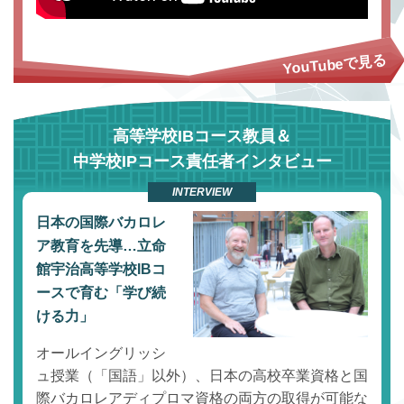
高等学校IBコース教員＆
中学校IPコース責任者インタビュー
INTERVIEW
日本の国際バカロレ
ア教育を先導…立命
館宇治高等学校IBコ
ースで育む「学び続
ける力」
オールイングリッシ
ュ授業（「国語」以外）、日本の高校卒業資格と国
際バカロレアディプロマ資格の両方の取得が可能な