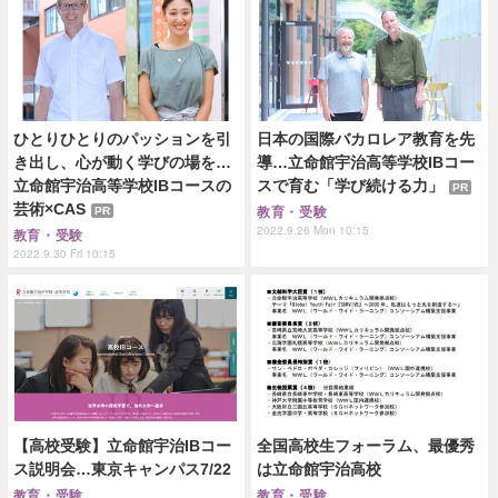
ひとりひとりのパッションを引
日本の国際バカロレア教育を先
き出し、心が動く学びの場を…
導…立命館宇治高等学校IBコー
立命館宇治高等学校IBコースの
スで育む「学び続ける力」
PR
芸術×CAS
PR
教育・受験
2022.9.26 Mon 10:15
教育・受験
2022.9.30 Fri 10:15
【高校受験】立命館宇治IBコー
全国高校生フォーラム、最優秀
ス説明会…東京キャンパス7/22
は立命館宇治高校
教育・受験
教育・受験