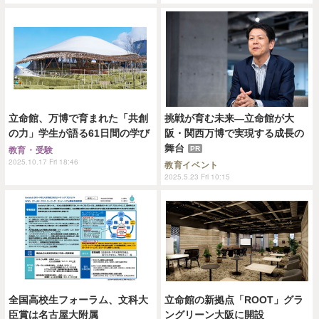
立命館、万博で育まれた「共創
挑戦が育む未来—立命館が大
の力」学生が語る61日間の学び
阪・関西万博で実現する成長の
舞台
PR
教育・受験
2025.10.17 Fri 18:46
教育イベント
2025.5.23 Fri 10:15
全国高校生フォーラム、文科大
立命館の新拠点「ROOT」グラ
臣賞は名古屋大附属
ングリーン大阪に開設