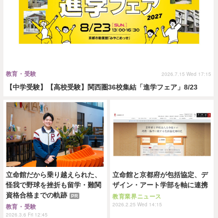
教育・受験
2026.7.15 Wed 17:15
【中学受験】【高校受験】関西圏36校集結「進学フェア」8/23
立命館だから乗り越えられた、
立命館と京都府が包括協定、デ
怪我で野球を挫折も留学・難関
ザイン・アート学部を軸に連携
資格合格までの軌跡
PR
教育業界ニュース
2026.2.25 Wed 14:15
教育・受験
2026.3.6 Fri 12:45