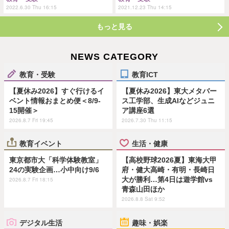
2022.6.30 Thu 16:15
2021.12.23 Thu 14:15
もっと見る
NEWS CATEGORY
教育・受験
教育ICT
【夏休み2026】すぐ行けるイ
【夏休み2026】東大メタバー
ベント情報おまとめ便＜8/9-
ス工学部、生成AIなどジュニ
15開催＞
ア講座6選
2026.8.7 Fri 19:45
2026.7.30 Thu 11:15
教育イベント
生活・健康
東京都市大「科学体験教室」
【高校野球2026夏】東海大甲
24の実験企画…小中向け9/6
府・健大高崎・有明・長崎日
大が勝利…第4日は遊学館vs
2026.8.7 Fri 18:15
青森山田ほか
2026.8.8 Sat 9:52
デジタル生活
趣味・娯楽