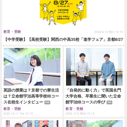
教育・受験
2023.8.14 Mon 12:15
【中学受験】【高校受験】関西の中高35校「進学フェア」京都8/27
英語の授業は？京都での寮生活
「自発的に動く力」で英国名門
は？立命館宇治高等学校IBコー
大学合格、卒業生に聞いた立命
ス在校生インタビュー
館宇治IBコースの学び
PR
PR
教育・受験
教育・受験
2022.10.11 Tue 10:15
2022.10.5 Wed 10:15