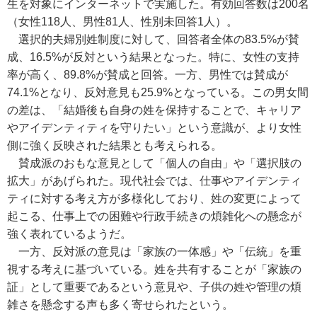
生を対象にインターネットで実施した。有効回答数は200名
（女性118人、男性81人、性別未回答1人）。
選択的夫婦別姓制度に対して、回答者全体の83.5%が賛
成、16.5%が反対という結果となった。特に、女性の支持
率が高く、89.8%が賛成と回答。一方、男性では賛成が
74.1%となり、反対意見も25.9%となっている。この男女間
の差は、「結婚後も自身の姓を保持することで、キャリア
やアイデンティティを守りたい」という意識が、より女性
側に強く反映された結果とも考えられる。
賛成派のおもな意見として「個人の自由」や「選択肢の
拡大」があげられた。現代社会では、仕事やアイデンティ
ティに対する考え方が多様化しており、姓の変更によって
起こる、仕事上での困難や行政手続きの煩雑化への懸念が
強く表れているようだ。
一方、反対派の意見は「家族の一体感」や「伝統」を重
視する考えに基づいている。姓を共有することが「家族の
証」として重要であるという意見や、子供の姓や管理の煩
雑さを懸念する声も多く寄せられたという。