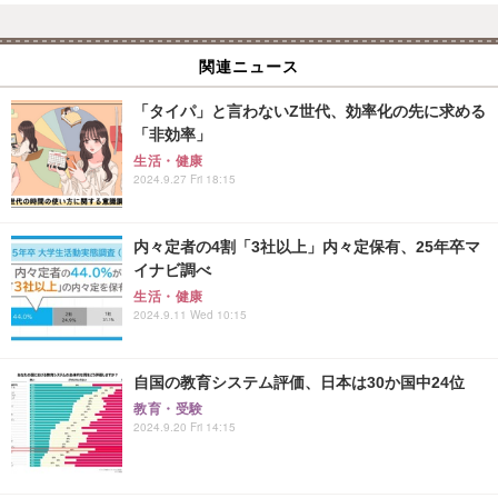
関連ニュース
「タイパ」と言わないZ世代、効率化の先に求める
「非効率」
生活・健康
2024.9.27 Fri 18:15
内々定者の4割「3社以上」内々定保有、25年卒マ
イナビ調べ
生活・健康
2024.9.11 Wed 10:15
自国の教育システム評価、日本は30か国中24位
教育・受験
2024.9.20 Fri 14:15