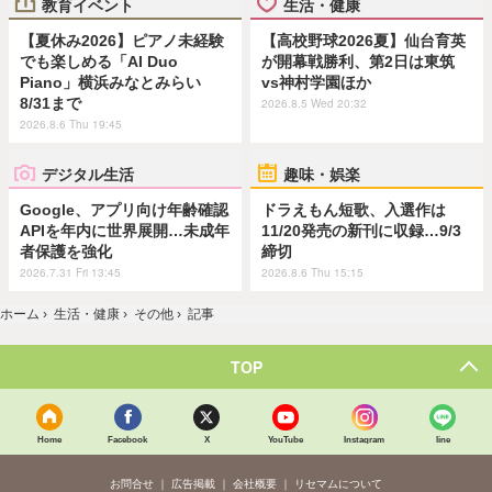
教育イベント
生活・健康
【夏休み2026】ピアノ未経験
【高校野球2026夏】仙台育英
でも楽しめる「AI Duo
が開幕戦勝利、第2日は東筑
Piano」横浜みなとみらい
vs神村学園ほか
8/31まで
2026.8.5 Wed 20:32
2026.8.6 Thu 19:45
デジタル生活
趣味・娯楽
Google、アプリ向け年齢確認
ドラえもん短歌、入選作は
APIを年内に世界展開…未成年
11/20発売の新刊に収録…9/3
者保護を強化
締切
2026.7.31 Fri 13:45
2026.8.6 Thu 15:15
ホーム
›
生活・健康
›
その他
›
記事
TOP
Home
Facebook
X
YouTube
Instagram
line
お問合せ
広告掲載
会社概要
リセマムについて