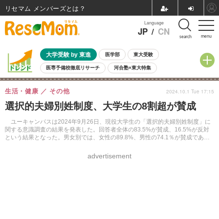
リセマム メンバーズ
Language
JP
/
CN
menu
search
大学受験 by 東進
医学部
東大受験
医専予備校徹底リサーチ
河合塾×東大特集
親子で考える大学選び
高校受験
中学受験
小学校受験
生活・健康
その他
2024.10.1 Tue 17:15
共通テスト
夏休み
8月開催学校説明会・相談会
選択的夫婦別姓制度、大学生の8割超が賛成
8月開催イベント・WS
全国公立高校 過去問
人気記事
自由研究教材（小学生向け）
自由研究教材（中学生向け）
ランキング
ユーキャンパスは2024年9月26日、現役大学生の「選択的夫婦別姓制度」に
関する意識調査の結果を発表した。回答者全体の83.5%が賛成、16.5%が反対
という結果となった。男女別では、女性の89.8%、男性の74.1％が賛成である
ことがわかった。
advertisement