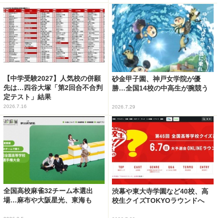
【中学受験2027】人気校の併願
砂金甲子園、神戸女学院が優
先は…四谷大塚「第2回合不合判
勝…全国14校の中高生が腕競う
定テスト」結果
2026.7.16
2026.7.29
全国高校麻雀32チーム本選出
渋幕や東大寺学園など40校、高
場…麻布や大阪星光、東海も
校生クイズTOKYOラウンドへ