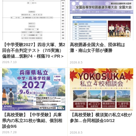
【中学受験2027】四谷大塚、第2
高校囲碁全国大会、団体戦は
回合不合判定テスト（7/5実施）
灘・南山女子部が優勝
偏差値…筑駒74・桜蔭70＜PR＞
2026.7.10
2026.8.5
【高校受験】【中学受験】兵庫
【高校受験】横須賀の私立4校が
県内の私立31校が集結、個別相
参加…合同相談会10/12
談会9/6
2026.7.28
2026.8.5