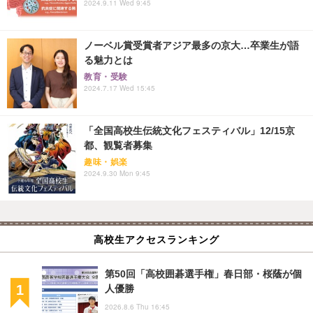
2024.9.11 Wed 9:45
ノーベル賞受賞者アジア最多の京大…卒業生が語
る魅力とは
教育・受験
2024.7.17 Wed 15:45
「全国高校生伝統文化フェスティバル」12/15京
都、観覧者募集
趣味・娯楽
2024.9.30 Mon 9:45
高校生アクセスランキング
第50回「高校囲碁選手権」春日部・桜蔭が個
人優勝
2026.8.6 Thu 16:45