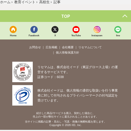
ホーム
›
教育イベント
›
高校生
›
記事
TOP
Home
Facebook
X
YouTube
Instagram
line
お問合せ
広告掲載
会社概要
リセマムについて
個人情報保護方針
リセマムは、株式会社イード（東証グロース上場）の運
営するサービスです。
証券コード：6038
株式会社イードは、個人情報の適切な取扱いを行う事業
者に対して付与されるプライバシーマークの付与認定を
受けています。
紹介した商品/サービスを購入、契約した場合に、
売上の一部が弊社サイトに還元されることがあります。
当サイトに掲載の記事・見出し・写真・画像の無断転載を禁じます。
Copyright © 2026 IID, Inc.