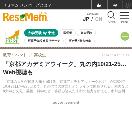
リセマム メンバーズ
Language
JP
/
CN
menu
search
大学受験 by 東進
医学部
東大受験
医専予備校徹底リサーチ
河合塾×東大特集
親子で考える大学選び
高校受験
中学受験
小学校受験
教育イベント
高校生
2024.10.4 Fri 18:15
共通テスト
夏休み
8月開催学校説明会・相談会
「京都アカデミアウィーク」丸の内10/21-25…
8月開催イベント・WS
全国公立高校 過去問
人気記事
Web視聴も
自由研究教材（小学生向け）
自由研究教材（中学生向け）
ランキング
京都の大学が最新の知を届ける「京都アカデミアウィーク2024」が2024年
10月21日から25日まで、丸の内での対面とオンラインで開催される。京大など
8大学が文化・芸術・科学など一歩踏み込んだ京都の魅力を伝える。参加無料。
事前申込みで対面30名、オンライン250名を募る。
advertisement