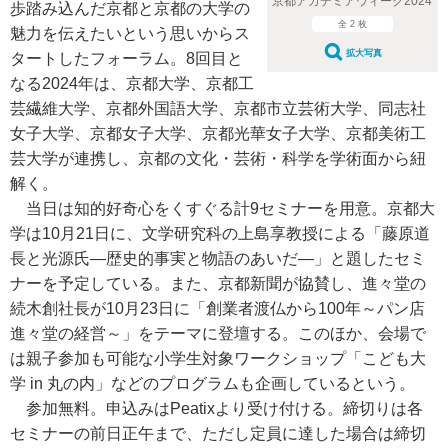
京都アカデミアウィーク2024
歩踏み込んだ京都と京都の大学の
全 2 枚
魅力を伝えたいという思いからス
拡大写真
タートしたフォーラム。8回目と
なる2024年は、京都大学、京都工
芸繊維大学、京都外国語大学、京都市立芸術大学、同志社
女子大学、京都女子大学、京都光華女子大学、京都美術工
芸大学が連携し、京都の文化・芸術・科学を学術面から紐
解く。
当日は知的好奇心をくすぐる計9セミナーを用意。京都大
学は10月21日に、文学研究科の上島享教授による「藤原道
長と光源氏―歴史的事実と物語のあいだ―」と題したセミ
ナーを予定している。また、京都新聞が協賛し、進々堂の
続木創社長が10月23日に「創業者渡仏から100年～パン店
進々堂の経営～」をテーマに登壇する。このほか、会場で
は親子参加も可能な小学生対象ワークショップ「こども大
学 in 丸の内」などのプログラムも企画しているという。
参加無料。申込みはPeatixより受け付ける。締切りは各
セミナーの前日正午まで、ただし定員に達した場合は締切