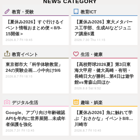
NEWS CATEGORY
教育・受験
教育ICT
【夏休み2026】すぐ行けるイ
【夏休み2026】東大メタバー
ベント情報おまとめ便＜8/9-
ス工学部、生成AIなどジュニ
15開催＞
ア講座6選
2026.8.7 Fri 19:45
2026.7.30 Thu 11:15
教育イベント
生活・健康
東京都市大「科学体験教室」
【高校野球2026夏】第3日東
24の実験企画…小中向け9/6
海大甲府・健大高崎・有明・
長崎日大が勝利…第4日は遊学
2026.8.7 Fri 18:15
館vs青森山田ほか
2026.8.8 Sat 9:52
デジタル生活
趣味・娯楽
Google、アプリ向け年齢確認
【夏休み2026】魚に触れて学
APIを年内に世界展開…未成年
ぶ「おさかな」イベント8/8…
者保護を強化
川崎市
2026.7.31 Fri 13:45
2026.8.7 Fri 10:45