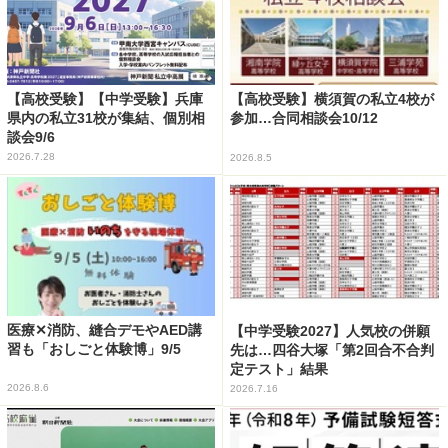
【高校受験】【中学受験】兵庫
【高校受験】横須賀の私立4校が
県内の私立31校が集結、個別相
参加…合同相談会10/12
談会9/6
2026.7.28
2026.8.5
医療✕消防、縫合デモやAED講
【中学受験2027】人気校の併願
習も「おしごと体験博」9/5
先は…四谷大塚「第2回合不合判
定テスト」結果
2026.8.6
2026.7.16