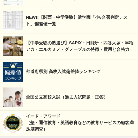
NEW!!【関西・中学受験】浜学園「小6合否判定テス
ト」偏差値一覧
【中学受験の塾選び】SAPIX・日能研・四谷大塚・早稲
アカ・エルカミノ・グノーブルの特徴・費用と合格力
都道府県別 高校入試偏差値ランキング
全国公立高校入試（過去入試問題・正答）
イード・アワード
（塾・通信教育・英語教育などの教育サービスの顧客満
足度調査）