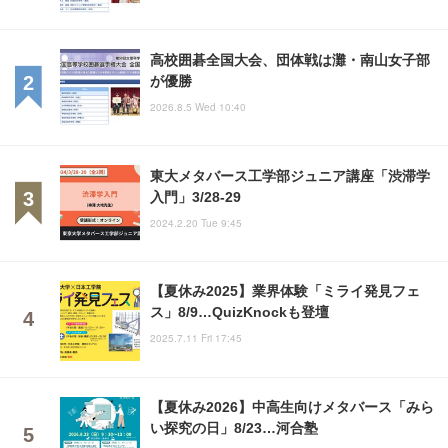
高校囲碁全国大会、団体戦は灘・南山女子部
が優勝
2026.8.5 Wed 10:40
東大メタバース工学部ジュニア講座「渋滞学
入門」3/28-29
2024.2.20 Tue 9:45
【夏休み2025】業界体験「ミライ発見フェ
ス」8/9…QuizKnockも登壇
2025.7.11 Fri 17:45
【夏休み2026】中高生向けメタバース「みら
い探究の日」8/23…河合塾