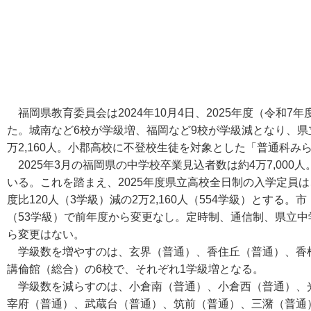
福岡県教育委員会は2024年10月4日、2025年度（令和
た。城南など6校が学級増、福岡など9校が学級減となり、県
万2,160人。小郡高校に不登校生徒を対象とした「普通科み
2025年3月の福岡県の中学校卒業見込者数は約4万7,000人
いる。これを踏まえ、2025年度県立高校全日制の入学定員
度比120人（3学級）減の2万2,160人（554学級）とする。
（53学級）で前年度から変更なし。定時制、通信制、県立
ら変更はない。
学級数を増やすのは、玄界（普通）、香住丘（普通）、香
講倫館（総合）の6校で、それぞれ1学級増となる。
学級数を減らすのは、小倉南（普通）、小倉西（普通）、
宰府（普通）、武蔵台（普通）、筑前（普通）、三潴（普通