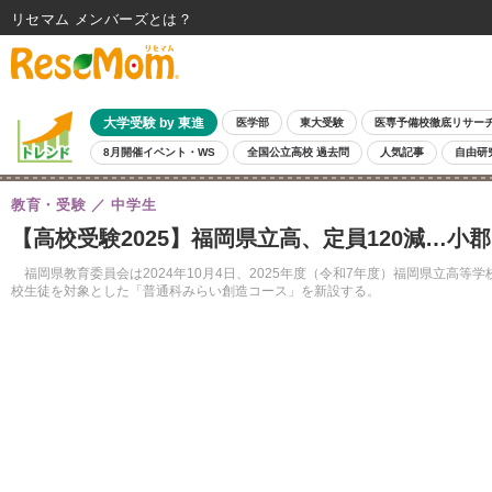
リセマム メンバーズ
大学受験 by 東進
医学部
東大受験
医専予備校徹底リサー
8月開催イベント・WS
全国公立高校 過去問
人気記事
自由研
教育・受験
中学生
【高校受験2025】福岡県立高、定員120減…小
福岡県教育委員会は2024年10月4日、2025年度（令和7年度）福岡県立高等
校生徒を対象とした「普通科みらい創造コース」を新設する。