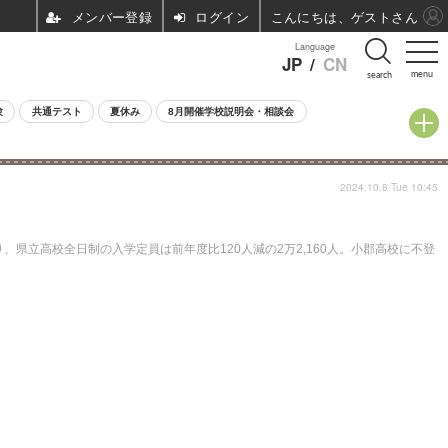
ログイン
こんにちは、ゲストさん
Language
JP
/
CN
menu
search
験
共通テスト
夏休み
8月開催学校説明会・相談会
2024.10.8 Tue 10:45
、県立高校全日制の入学定員は前年度比120人減の2万2,160人。小郡高校に不登