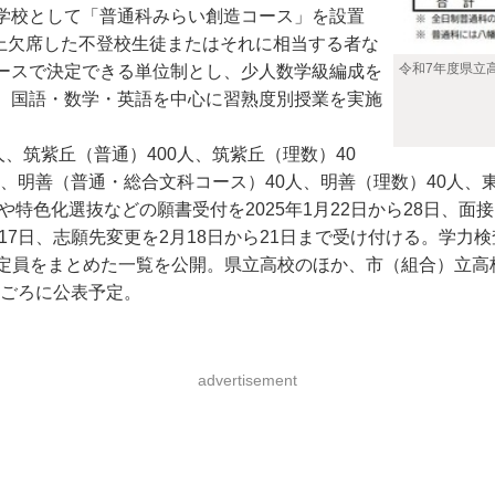
学校として「普通科みらい創造コース」を設置
以上欠席した不登校生徒またはそれに相当する者な
令和7年度県立
ースで決定できる単位制とし、少人数学級編成を
。国語・数学・英語を中心に習熟度別授業を実施
、筑紫丘（普通）400人、筑紫丘（理数）40
人、明善（普通・総合文科コース）40人、明善（理数）40人、東
特色化選抜などの願書受付を2025年1月22日から28日、面接
7日、志願先変更を2月18日から21日まで受け付ける。学力検
定員をまとめた一覧を公開。県立高校のほか、市（組合）立高
旬ごろに公表予定。
advertisement