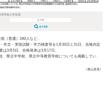
高等学校入学定員
全 8 枚
拡大写真
筑（普通）280人など。
・作文・実技試験・学力検査等を1月30日と31日、合格内定
査は3月5日、合格発表は3月17日。
校、県立中学校、県立中等教育学校についても掲載してい
《奥山直美》