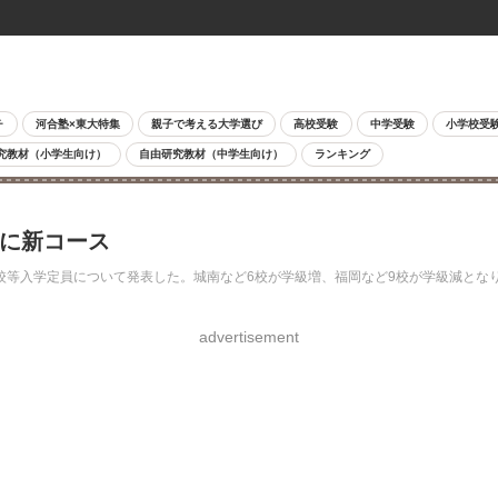
チ
河合塾×東大特集
親子で考える大学選び
高校受験
中学受験
小学校受
究教材（小学生向け）
自由研究教材（中学生向け）
ランキング
郡に新コース
学校等入学定員について発表した。城南など6校が学級増、福岡など9校が学級減となり
advertisement