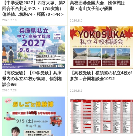
【中学受験2027】四谷大塚、第2
高校囲碁全国大会、団体戦は
回合不合判定テスト（7/5実施）
灘・南山女子部が優勝
偏差値…筑駒74・桜蔭70＜PR＞
2026.7.10
2026.8.5
【高校受験】【中学受験】兵庫
【高校受験】横須賀の私立4校が
県内の私立31校が集結、個別相
参加…合同相談会10/12
談会9/6
2026.7.28
2026.8.5