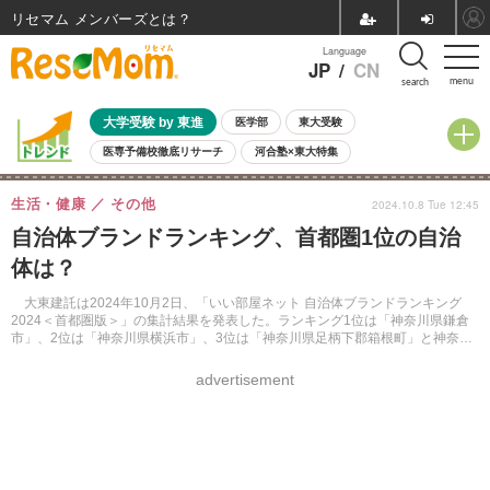
リセマム メンバーズ
Language
JP
/
CN
menu
search
大学受験 by 東進
医学部
東大受験
医専予備校徹底リサーチ
河合塾×東大特集
親子で考える大学選び
高校受験
中学受験
小学校受験
生活・健康
その他
2024.10.8 Tue 12:45
共通テスト
夏休み
8月開催学校説明会・相談会
自治体ブランドランキング、首都圏1位の自治
8月開催イベント・WS
全国公立高校 過去問
人気記事
体は？
自由研究教材（小学生向け）
自由研究教材（中学生向け）
ランキング
大東建託は2024年10月2日、「いい部屋ネット 自治体ブランドランキング
2024＜首都圏版＞」の集計結果を発表した。ランキング1位は「神奈川県鎌倉
市」、2位は「神奈川県横浜市」、3位は「神奈川県足柄下郡箱根町」と神奈川
県の自治体が上位を占めた。
advertisement