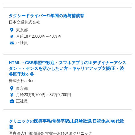
タクシードライバー/1年間の給与補償有
日本交通株式会社
東京都
月給18万2,000円～48万円
正社員
HTML・CSS学習中歓迎・スマホアプリのUIデザイナーアシス
タント・センスを活かしたい方・キャリアアップ支援/正・渋
⾕区千駄ヶ⾕
株式会社alBee
東京都
月給23万9,700円～37万9,700円
正社員
クリニックの医療事務/常盤平駅/未経験歓迎/日祝休み/40代歓
迎
医療法人社団清陽会 常盤平おひさまクリニック