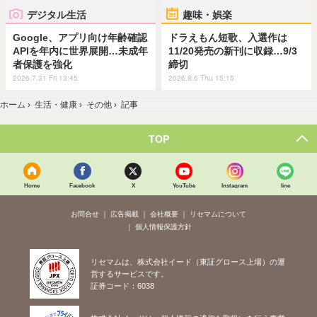
デジタル生活
趣味・娯楽
Google、アプリ向け年齢確認
ドラえもん短歌、入選作は
APIを年内に世界展開…未成年
11/20発売の新刊に収録…9/3
者保護を強化
締切
2026.7.31 Fri 13:45
2026.8.6 Thu 15:15
ホーム
›
生活・健康
›
その他
›
記事
TOP
Home
Facebook
X
YouTube
Instagram
line
お問合せ
広告掲載
会社概要
リセマムについて
個人情報保護方針
リセマムは、株式会社イード（東証グロース上場）の運
営するサービスです。
証券コード：6038