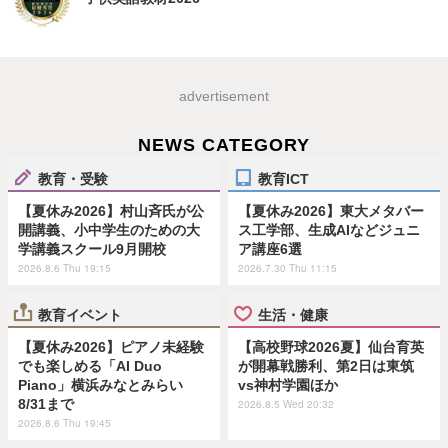
advertisement
NEWS CATEGORY
教育・受験
教育ICT
【夏休み2026】村山斉氏が公
【夏休み2026】東大メタバー
開講義、小中学生のための大
ス工学部、生成AIなどジュニ
学講義スクール9月開校
ア講座6選
2026.8.6 Thu 19:15
2026.7.30 Thu 11:15
教育イベント
生活・健康
【夏休み2026】ピアノ未経験
【高校野球2026夏】仙台育英
でも楽しめる「AI Duo
が開幕戦勝利、第2日は東筑
Piano」横浜みなとみらい
vs神村学園ほか
8/31まで
2026.8.5 Wed 20:32
2026.8.6 Thu 19:45