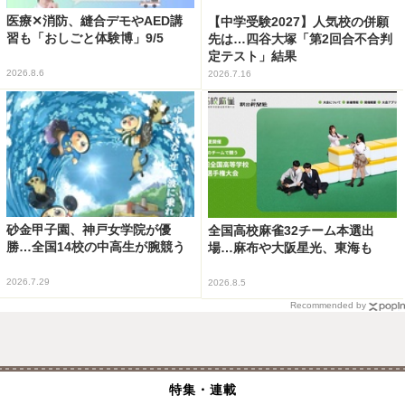
医療✕消防、縫合デモやAED講
【中学受験2027】人気校の併願
習も「おしごと体験博」9/5
先は…四谷大塚「第2回合不合判
定テスト」結果
2026.8.6
2026.7.16
砂金甲子園、神戸女学院が優
全国高校麻雀32チーム本選出
勝…全国14校の中高生が腕競う
場…麻布や大阪星光、東海も
2026.7.29
2026.8.5
Recommended by
特集・連載