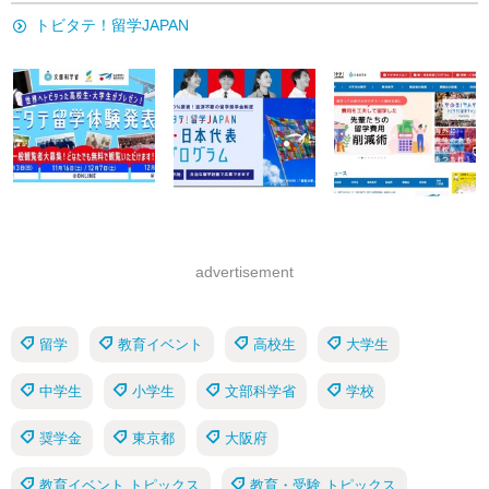
トビタテ！留学JAPAN
advertisement
留学
教育イベント
高校生
大学生
中学生
小学生
文部科学省
学校
奨学金
東京都
大阪府
教育イベント トピックス
教育・受験 トピックス