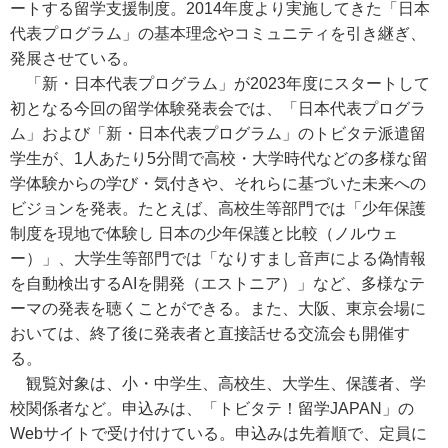
ートする留学支援制度。2014年度より実施してきた「日本
代表プログラム」の基本理念やコミュニティを引き継ぎ、
発展させている。
「新・日本代表プログラム」が2023年度にスタートして
初となる今回の留学体験発表会では、「日本代表プログラ
ム」および「新・日本代表プログラム」のトビタテ派遣留
学生が、1人あたり5分間で高校・大学時代などの多様な留
学体験からの学び・気付きや、それらに基づいた未来への
ビジョンを発表。たとえば、高校生等部門では「少年保護
制度を現地で体験し 日本の少年保護と比較（ノルウェ
ー）」、大学生等部門では「なりすまし音声による偽情報
を自動検出するAIを開発（エストニア）」など、多様なテ
ーマの発表を聴くことができる。また、大阪、東京会場に
おいては、終了後に発表者と直接話せる交流会も開催す
る。
観覧対象は、小・中学生、高校生、大学生、保護者、学
校関係者など。申込みは、「トビタテ！留学JAPAN」の
Webサイトで受け付けている。申込みは先着順で、定員に