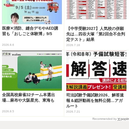
医療✕消防、縫合デモやAED講
【中学受験2027】人気校の併願
習も「おしごと体験博」9/5
先は…四谷大塚「第2回合不合判
定テスト」結果
2026.8.6
2026.7.16
全国高校麻雀32チーム本選出
司法試験予備試験2026、解答速
場…麻布や大阪星光、東海も
報＆総評動画を無料公開…アガ
ルート
2026.8.5
2026.7.21
Recommended by