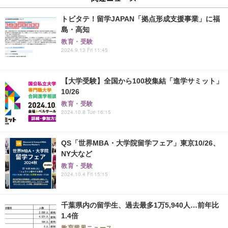
トビタテ！留学JAPAN「拠点形成支援事業」に福
島・高知
教育・受験
2024.9.13 Fri 11:45
【大学受験】全国から100校集結「進学サミット」
10/26
教育・受験
2024.10.8 Tue 16:15
QS「世界MBA・大学院留学フェア」東京10/26、
NY大など
教育・受験
2024.10.4 Fri 15:15
千葉県内の留学生、過去最多1万5,940人…前年比
1.4倍
教育業界ニュース