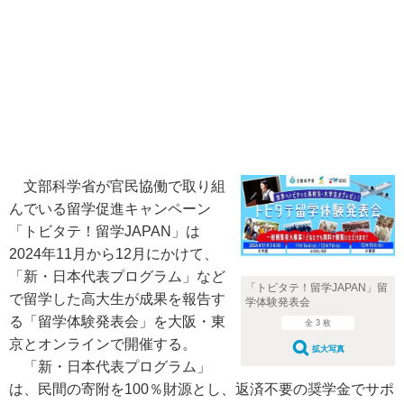
文部科学省が官民協働で取り組
んでいる留学促進キャンペーン
「トビタテ！留学JAPAN」は
2024年11月から12月にかけて、
「新・日本代表プログラム」など
「トビタテ！留学JAPAN」留
で留学した高大生が成果を報告す
学体験発表会
る「留学体験発表会」を大阪・東
全 3 枚
京とオンラインで開催する。
拡大写真
「新・日本代表プログラム」
は、民間の寄附を100％財源とし、返済不要の奨学金でサポ