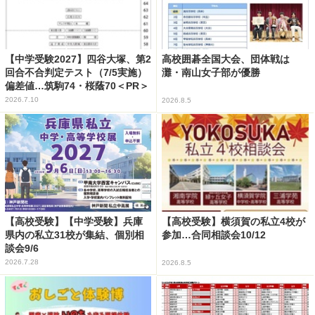
【中学受験2027】四谷大塚、第2
高校囲碁全国大会、団体戦は
回合不合判定テスト（7/5実施）
灘・南山女子部が優勝
偏差値…筑駒74・桜蔭70＜PR＞
2026.7.10
2026.8.5
【高校受験】【中学受験】兵庫
【高校受験】横須賀の私立4校が
県内の私立31校が集結、個別相
参加…合同相談会10/12
談会9/6
2026.7.28
2026.8.5