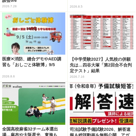
談会9/6
2026.7.28
2026.8.5
医療✕消防、縫合デモやAED講
【中学受験2027】人気校の併願
習も「おしごと体験博」9/5
先は…四谷大塚「第2回合不合判
定テスト」結果
2026.8.6
2026.7.16
全国高校麻雀32チーム本選出
司法試験予備試験2026、解答速
場…麻布や大阪星光、東海も
報＆総評動画を無料公開…アガ