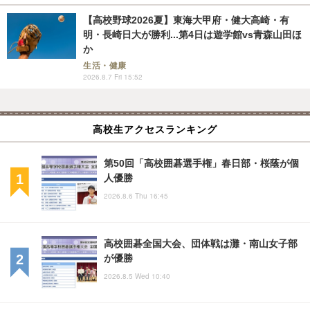
【高校野球2026夏】東海大甲府・健大高崎・有
明・長崎日大が勝利...第4日は遊学館vs青森山田ほ
か
生活・健康
2026.8.7 Fri 15:52
高校生アクセスランキング
第50回「高校囲碁選手権」春日部・桜蔭が個
人優勝
2026.8.6 Thu 16:45
高校囲碁全国大会、団体戦は灘・南山女子部
が優勝
2026.8.5 Wed 10:40