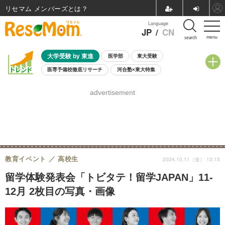
リセマム メンバーズ
Language
JP
/
CN
menu
search
大学受験 by 東進
医学部
東大受験
医専予備校徹底リサーチ
河合塾×東大特集
親子で考える大学選び
高校受験
中学受験
小学校受験
advertisement
共通テスト
夏休み
8月開催学校説明会・相談会
8月開催イベント・WS
全国公立高校 過去問
人気記事
自由研究教材（小学生向け）
自由研究教材（中学生向け）
ランキング
教育イベント
高校生
2024.10.11（金） 13:15
留学体験発表会「トビタテ！留学JAPAN」11-
12月 2枚目の写真・画像