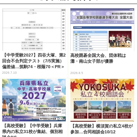
【中学受験2027】四谷大塚、第2
高校囲碁全国大会、団体戦は
回合不合判定テスト（7/5実施）
灘・南山女子部が優勝
偏差値…筑駒74・桜蔭70＜PR＞
2026.7.10
2026.8.5
【高校受験】【中学受験】兵庫
【高校受験】横須賀の私立4校が
県内の私立31校が集結、個別相
参加…合同相談会10/12