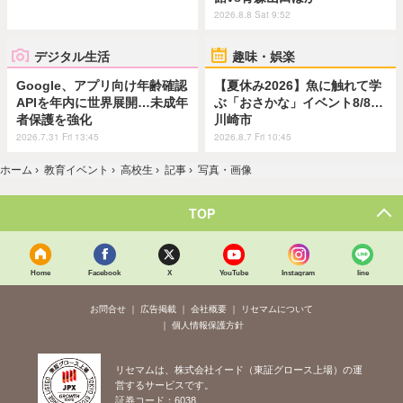
2026.8.8 Sat 9:52
デジタル生活
趣味・娯楽
Google、アプリ向け年齢確認
【夏休み2026】魚に触れて学
APIを年内に世界展開…未成年
ぶ「おさかな」イベント8/8…
者保護を強化
川崎市
2026.7.31 Fri 13:45
2026.8.7 Fri 10:45
ホーム
›
教育イベント
›
高校生
›
記事
›
写真・画像
TOP
Home
Facebook
X
YouTube
Instagram
line
お問合せ
広告掲載
会社概要
リセマムについて
個人情報保護方針
リセマムは、株式会社イード（東証グロース上場）の運
営するサービスです。
証券コード：6038