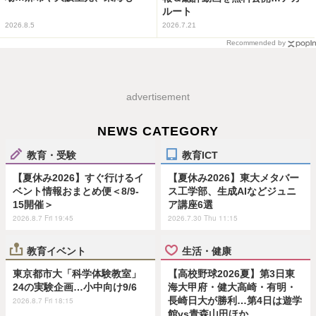
ルート
2026.8.5
2026.7.21
Recommended by
advertisement
NEWS CATEGORY
教育・受験
教育ICT
【夏休み2026】すぐ行けるイ
【夏休み2026】東大メタバー
ベント情報おまとめ便＜8/9-
ス工学部、生成AIなどジュニ
15開催＞
ア講座6選
2026.8.7 Fri 19:45
2026.7.30 Thu 11:15
教育イベント
生活・健康
東京都市大「科学体験教室」
【高校野球2026夏】第3日東
24の実験企画…小中向け9/6
海大甲府・健大高崎・有明・
長崎日大が勝利…第4日は遊学
2026.8.7 Fri 18:15
館vs青森山田ほか