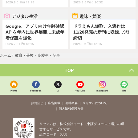
2026.8.6 Thu 11:15
2026.8.5 Wed 20:32
デジタル生活
趣味・娯楽
Google、アプリ向け年齢確認
ドラえもん短歌、入選作は
APIを年内に世界展開…未成年
11/20発売の新刊に収録…9/3
者保護を強化
締切
2026.7.31 Fri 13:45
2026.8.6 Thu 15:15
ホーム
›
教育・受験
›
高校生
›
記事
TOP
Home
Facebook
X
YouTube
Instagram
line
お問合せ
広告掲載
会社概要
リセマムについて
個人情報保護方針
リセマムは、株式会社イード（東証グロース上場）の運
営するサービスです。
証券コード：6038