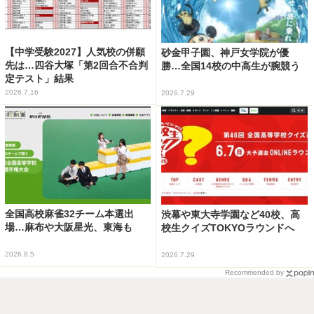
【中学受験2027】人気校の併願
砂金甲子園、神戸女学院が優
先は…四谷大塚「第2回合不合判
勝…全国14校の中高生が腕競う
定テスト」結果
2026.7.16
2026.7.29
全国高校麻雀32チーム本選出
渋幕や東大寺学園など40校、高
場…麻布や大阪星光、東海も
校生クイズTOKYOラウンドへ
2026.8.5
2026.7.29
Recommended by