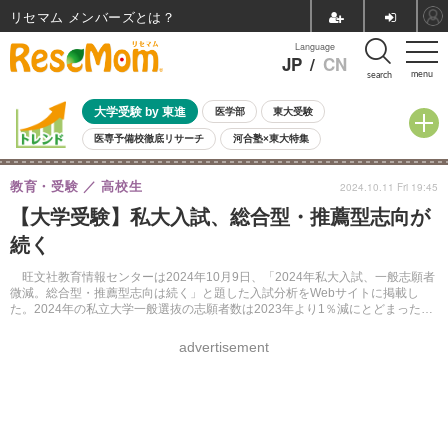
リセマム メンバーズ
Language
JP
/
CN
menu
search
大学受験 by 東進
医学部
東大受験
医専予備校徹底リサーチ
河合塾×東大特集
親子で考える大学選び
高校受験
中学受験
小学校受験
教育・受験
高校生
2024.10.11 Fri 19:45
共通テスト
夏休み
8月開催学校説明会・相談会
【大学受験】私大入試、総合型・推薦型志向が
8月開催イベント・WS
全国公立高校 過去問
人気記事
続く
自由研究教材（小学生向け）
自由研究教材（中学生向け）
ランキング
旺文社教育情報センターは2024年10月9日、「2024年私大入試、一般志願者
微減。総合型・推薦型志向は続く」と題した入試分析をWebサイトに掲載し
た。2024年の私立大学一般選抜の志願者数は2023年より1％減にとどまった一
方、一般選抜による入学者の割合は減少。総合型・推薦型志向が続いている。
advertisement