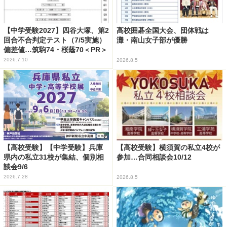
【中学受験2027】四谷大塚、第2
高校囲碁全国大会、団体戦は
回合不合判定テスト（7/5実施）
灘・南山女子部が優勝
偏差値…筑駒74・桜蔭70＜PR＞
2026.7.10
2026.8.5
【高校受験】【中学受験】兵庫
【高校受験】横須賀の私立4校が
県内の私立31校が集結、個別相
参加…合同相談会10/12
談会9/6
2026.7.28
2026.8.5