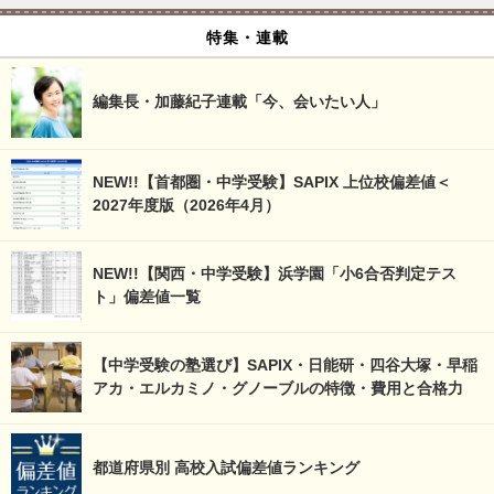
特集・連載
編集長・加藤紀子連載「今、会いたい人」
NEW!!【首都圏・中学受験】SAPIX 上位校偏差値＜
2027年度版（2026年4月）
NEW!!【関西・中学受験】浜学園「小6合否判定テス
ト」偏差値一覧
【中学受験の塾選び】SAPIX・日能研・四谷大塚・早稲
アカ・エルカミノ・グノーブルの特徴・費用と合格力
都道府県別 高校入試偏差値ランキング