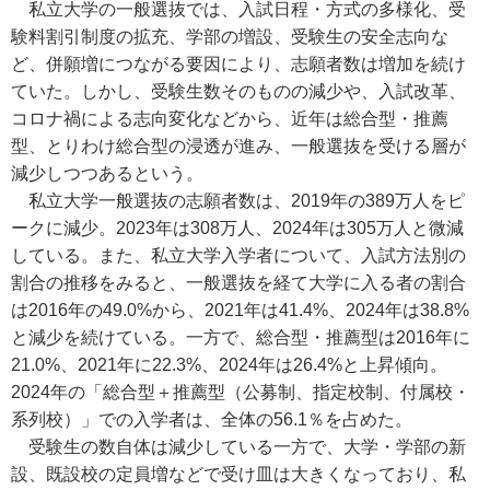
私立大学の一般選抜では、入試日程・方式の多様化、受
験料割引制度の拡充、学部の増設、受験生の安全志向な
ど、併願増につながる要因により、志願者数は増加を続け
ていた。しかし、受験生数そのものの減少や、入試改革、
コロナ禍による志向変化などから、近年は総合型・推薦
型、とりわけ総合型の浸透が進み、一般選抜を受ける層が
減少しつつあるという。
私立大学一般選抜の志願者数は、2019年の389万人をピ
ークに減少。2023年は308万人、2024年は305万人と微減
している。また、私立大学入学者について、入試方法別の
割合の推移をみると、一般選抜を経て大学に入る者の割合
は2016年の49.0%から、2021年は41.4%、2024年は38.8%
と減少を続けている。一方で、総合型・推薦型は2016年に
21.0%、2021年に22.3%、2024年は26.4%と上昇傾向。
2024年の「総合型＋推薦型（公募制、指定校制、付属校・
系列校）」での入学者は、全体の56.1％を占めた。
受験生の数自体は減少している一方で、大学・学部の新
設、既設校の定員増などで受け皿は大きくなっており、私