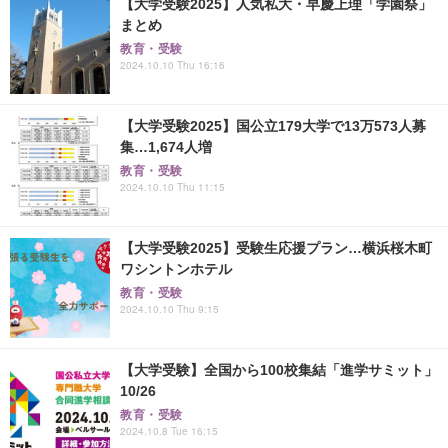
【大学受験2025】人気私大・早慶上理「学園祭」
まとめ
教育・受験
2024.10.10 Thu 16:16
【大学受験2025】国公立179大学で13万573人募
集…1,674人増
教育・受験
2024.10.10 Thu 11:15
【大学受験2025】受験生応援プラン…横浜桜木町
ワシントンホテル
教育・受験
2024.10.10 Thu 9:15
【大学受験】全国から100校集結「進学サミット」
10/26
教育・受験
2024.10.8 Tue 16:15