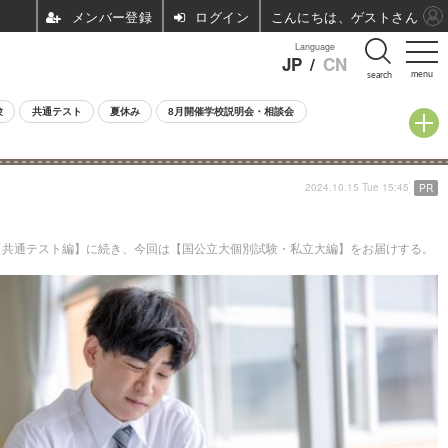
ログイン
こんにちは、ゲストさん
Language
JP
/
CN
menu
search
験
共通テスト
夏休み
8月開催学校説明会・相談会
2024.10.15 Tue 15:45
PR
共通テスト編】に続き、今回は【国公立大個別試験・私立大編】をお届けする。