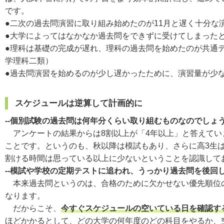
です。
●二次の過去問演習に取り組み始めたのが11月と遅く十分
●大学によってはなかなか過去問をできずに受けてしまった
●理科は基礎の完成が遅れ、理科の過去問を始めたのが共通
学理科二類）
●過去問演習を始めるのが少し遅かったために、演習量が少
スケジュールは逆算して計画的に
--個別試験の過去問は何年分くらい取り組むものなのでしょ
アンケートの結果からは8割以上が「4年以上」と答えてい
ことです。というのも、秋以降は模試もあり、さらに高3生
割ける時間は思っている以上に少ないということを認識して
--模試や学校の定期テストに追われ、うっかり過去問を後回
本来過去問というのは、合格のために欠かせない優先順位の
なります。
だからこそ、
今すぐスケジュールの空いている日を確認す
ほどかかるとして、どの大学の何年度のどの科目をやるか、