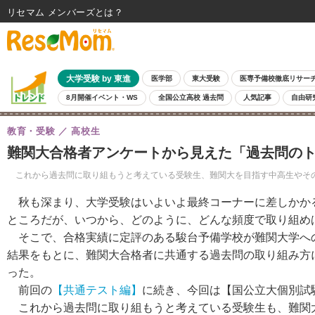
リセマム メンバーズ
大学受験 by 東進
医学部
東大受験
医専予備校徹底リサー
8月開催イベント・WS
全国公立高校 過去問
人気記事
自由研
教育・受験
高校生
難関大合格者アンケートから見えた「過去問の
これから過去問に取り組もうと考えている受験生、難関大を目指す中高生やその
秋も深まり、大学受験はいよいよ最終コーナーに差しかか
ところだが、いつから、どのように、どんな頻度で取り組め
そこで、合格実績に定評のある駿台予備学校が難関大学への
結果をもとに、難関大合格者に共通する過去問の取り組み方
った。
前回の
【共通テスト編】
に続き、今回は【国公立大個別試
これから過去問に取り組もうと考えている受験生も、難関