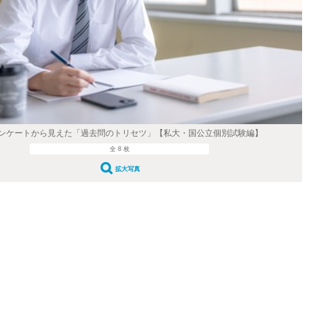
ンケートから見えた「過去問のトリセツ」【私大・国公立個別試験編】
全 8 枚
拡大写真