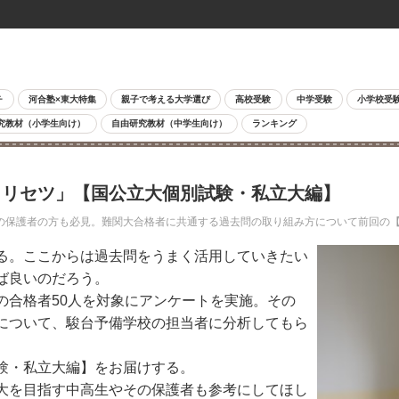
チ
河合塾×東大特集
親子で考える大学選び
高校受験
中学受験
小学校受
究教材（小学生向け）
自由研究教材（中学生向け）
ランキング
トリセツ」【国公立大個別試験・私立大編】
保護者の方も必見。難関大合格者に共通する過去問の取り組み方について前回の【
る。ここからは過去問をうまく活用していきたい
ば良いのだろう。
合格者50人を対象にアンケートを実施。その
について、駿台予備学校の担当者に分析してもら
験・私立大編】をお届けする。
大を目指す中高生やその保護者も参考にしてほし