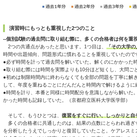
演習時にもっとも重視した2つのこと
--個別試験の過去問に取り組む際に、多くの合格者は何を重
2つの共通点があったと思います。1つ目は、
「その大学の
時間や出題傾向、問題形式に慣れることを重視していたので
●必ず時間を計って過去問を解いていた。解くのにかかった
●取り組む際には時間を実際よりも10分ほど短くし、大問ご
●初めは制限時間内に終わらなくても全部の問題を丁寧に解
して、年度を重ねるごとにだんだんと時間内で解けるように
●時間を計り、本番と同様に時間配分を意識しながら解いた
かった時間も記録していた。（京都府立医科大学医学部）
そして、もうひとつは、
復習をすぐに行い、しっかりと自
多くの合格者に共通したのは、結果の点数にとらわれ過ぎず
を分析したうえでしっかりと復習していたこと。ケアレスミ