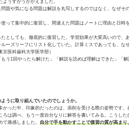
たようすがうかがえました。
た問題や気になる問題は解説を丸写しするのではなく、なぜそ
を使って集中的に復習し、間違えた問題はノートに理由と日時
ったとしても、徹底的に復習した。学習効果が大変高いので、
をルーズリーフにリスト化していた。計算ミスであっても、な
東京医科歯科大学医学部）
「もう1回やったら解けた」「解説を読めば理解はできた」「解
のように取り組んでいたのでしょうか。
多かった中、印象的だったのは、添削を受ける際の姿勢です。
ころは調べ、もう一度自分なりに解答を書いてみる。こうした
めて痛感しました。
自分で手を動かすことで復習の質が高まり