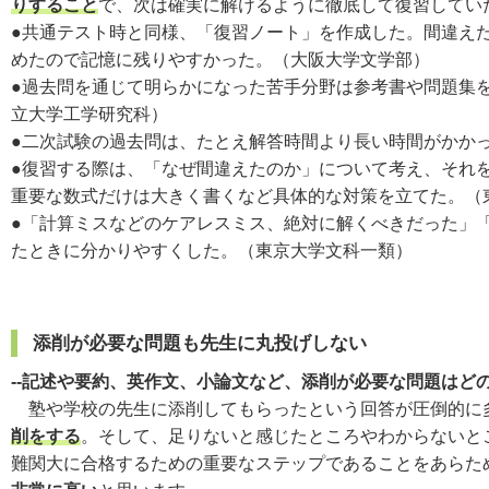
りすること
で、次は確実に解けるように徹底して復習してい
●共通テスト時と同様、「復習ノート」を作成した。間違え
めたので記憶に残りやすかった。（大阪大学文学部）
●過去問を通じて明らかになった苦手分野は参考書や問題集
立大学工学研究科）
●二次試験の過去問は、たとえ解答時間より長い時間がかか
●復習する際は、「なぜ間違えたのか」について考え、それ
重要な数式だけは大きく書くなど具体的な対策を立てた。（
●「計算ミスなどのケアレスミス、絶対に解くべきだった」
たときに分かりやすくした。（東京大学文科一類）
添削が必要な問題も先生に丸投げしない
--記述や要約、英作文、小論文など、添削が必要な問題はど
塾や学校の先生に添削してもらったという回答が圧倒的に
削をする
。そして、足りないと感じたところやわからないと
難関大に合格するための重要なステップであることをあらた