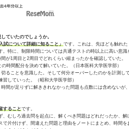
視していたのでしょうか。
入試について詳細に知ること」
です。これは、先ほども触れた
す。特に、制限時間については共通テストの時以上に高い意識
時間が1周目と2周目でどれくらい縮まったかを確認していた。
との時間配分を決めて解いていた。（日本医科大学医学部）
き切ることを意識した。そして何分オーバーしたのかを計測し
練習していった。（昭和大学医学部）
。時間が足りずに解ききれなかった問題も点数には含めないが
省すること
です。
、むしろ過去問を起点に、解くべき問題はどれだったか、解
スで片付けず、間違えた問題と理由をノートにまとめ、時間を