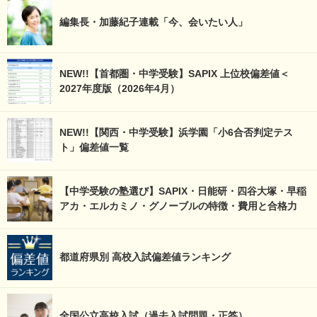
編集長・加藤紀子連載「今、会いたい人」
NEW!!【首都圏・中学受験】SAPIX 上位校偏差値＜
2027年度版（2026年4月）
NEW!!【関西・中学受験】浜学園「小6合否判定テス
ト」偏差値一覧
【中学受験の塾選び】SAPIX・日能研・四谷大塚・早稲
アカ・エルカミノ・グノーブルの特徴・費用と合格力
都道府県別 高校入試偏差値ランキング
全国公立高校入試（過去入試問題・正答）