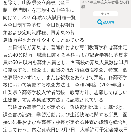
を除く、山梨県公立高校（全日
2025年度年度入学者選抜の日
程
制・定時制）を志願する中学生に
全 2 枚
向けて、2025年度の入試日程一覧
拡大写真
や全日制前期募集、全日制後期募
集および定時制課程、再募集の各
選抜内容をわかりやすくまとめている。
全日制前期募集は、普通科および専門教育学科は募集定
員の40％以内、職業に関する学科および総合学科は募集定
員の50％以内を募集人員とし、各高校の募集人員数は11月
に発表する。検査は、面接のほか特色適性検査、特技、個
性表現のいずれか、または複数をあわせて実施。各高等学
校において実施する検査方法は、令和7年度（2025年度）
山梨県立高等学校入学者選抜「教育方針、志願してほしい
生徒像、前期募集選抜方法」に記載されている。
選抜は各高等学校が定める「選抜資料比重」に基づき、
調査書の記録、学習活動および生活状況に関する所見、面
接の結果および各高等学校長が定める検査の成績を総合判
定して行う。内定発表日は2月7日。入学許可予定者発表日