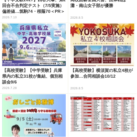
回合不合判定テスト（7/5実施）
灘・南山女子部が優勝
偏差値…筑駒74・桜蔭70＜PR＞
2026.7.10
2026.8.5
【高校受験】【中学受験】兵庫
【高校受験】横須賀の私立4校が
県内の私立31校が集結、個別相
参加…合同相談会10/12
談会9/6
2026.7.28
2026.8.5