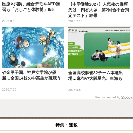
医療✕消防、縫合デモやAED講
【中学受験2027】人気校の併願
習も「おしごと体験博」9/5
先は…四谷大塚「第2回合不合判
定テスト」結果
2026.8.6
2026.7.16
砂金甲子園、神戸女学院が優
全国高校麻雀32チーム本選出
勝…全国14校の中高生が腕競う
場…麻布や大阪星光、東海も
2026.7.29
2026.8.5
Recommended by
特集・連載