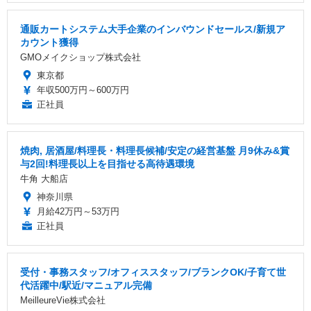
通販カートシステム大手企業のインバウンドセールス/新規ア
カウント獲得
GMOメイクショップ株式会社
東京都
年収500万円～600万円
正社員
焼肉, 居酒屋/料理長・料理長候補/安定の経営基盤 月9休み&賞
与2回!料理長以上を目指せる高待遇環境
牛角 大船店
神奈川県
月給42万円～53万円
正社員
受付・事務スタッフ/オフィススタッフ/ブランクOK/子育て世
代活躍中/駅近/マニュアル完備
MeilleureVie株式会社