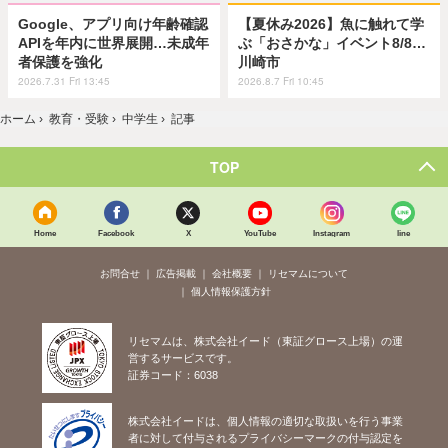
Google、アプリ向け年齢確認
【夏休み2026】魚に触れて学
APIを年内に世界展開…未成年
ぶ「おさかな」イベント8/8…
者保護を強化
川崎市
2026.7.31 Fri 13:45
2026.8.7 Fri 10:45
ホーム
›
教育・受験
›
中学生
›
記事
TOP
Home
Facebook
X
YouTube
Instagram
line
お問合せ
広告掲載
会社概要
リセマムについて
個人情報保護方針
リセマムは、株式会社イード（東証グロース上場）の運
営するサービスです。
証券コード：6038
株式会社イードは、個人情報の適切な取扱いを行う事業
者に対して付与されるプライバシーマークの付与認定を