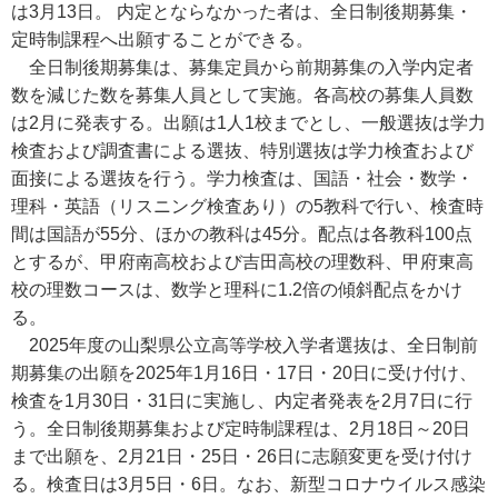
は3月13日。 内定とならなかった者は、全日制後期募集・
定時制課程へ出願することができる。
全日制後期募集は、募集定員から前期募集の入学内定者
数を減じた数を募集人員として実施。各高校の募集人員数
は2月に発表する。出願は1人1校までとし、一般選抜は学力
検査および調査書による選抜、特別選抜は学力検査および
面接による選抜を行う。学力検査は、国語・社会・数学・
理科・英語（リスニング検査あり）の5教科で行い、検査時
間は国語が55分、ほかの教科は45分。配点は各教科100点
とするが、甲府南高校および吉田高校の理数科、甲府東高
校の理数コースは、数学と理科に1.2倍の傾斜配点をかけ
る。
2025年度の山梨県公立高等学校入学者選抜は、全日制前
期募集の出願を2025年1月16日・17日・20日に受け付け、
検査を1月30日・31日に実施し、内定者発表を2月7日に行
う。全日制後期募集および定時制課程は、2月18日～20日
まで出願を、2月21日・25日・26日に志願変更を受け付け
る。検査日は3月5日・6日。なお、新型コロナウイルス感染