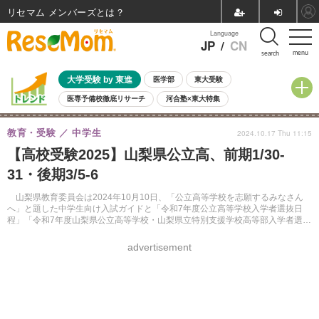
リセマム メンバーズ
Language
JP
/
CN
menu
search
大学受験 by 東進
医学部
東大受験
医専予備校徹底リサーチ
河合塾×東大特集
親子で考える大学選び
高校受験
中学受験
小学校受験
教育・受験
中学生
2024.10.17 Thu 11:15
共通テスト
夏休み
8月開催学校説明会・相談会
【高校受験2025】山梨県公立高、前期1/30-
8月開催イベント・WS
全国公立高校 過去問
人気記事
31・後期3/5-6
自由研究教材（小学生向け）
自由研究教材（中学生向け）
ランキング
山梨県教育委員会は2024年10月10日、「公立高等学校を志願するみなさん
へ」と題した中学生向け入試ガイドと「令和7年度公立高等学校入学者選抜日
程」「令和7年度山梨県公立高等学校・山梨県立特別支援学校高等部入学者選抜
実施要項」などを公表した。
advertisement