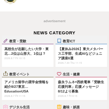
advertisement
NEWS CATEGORY
教育・受験
教育ICT
高校生が志願したい大学・東
【夏休み2026】東大メタバー
北…2位は山形大、1位は？
ス工学部、生成AIなどジュニ
ア講座6選
2026.8.7 Fri 10:15
2026.7.30 Thu 11:15
教育イベント
生活・健康
アメリカ留学の奨学金情報を
森永ラムネ×西鉄電車「受験生
紹介8/27東京…
応援列車」応援メッセージ
EducationUSA
8/12より募集
2026.8.7 Fri 11:15
2026.8.7 Fri 9:15
デジタル生活
趣味・娯楽