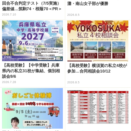
回合不合判定テスト（7/5実施）
灘・南山女子部が優勝
偏差値…筑駒74・桜蔭70＜PR＞
2026.7.10
2026.8.5
【高校受験】【中学受験】兵庫
【高校受験】横須賀の私立4校が
県内の私立31校が集結、個別相
参加…合同相談会10/12
談会9/6
2026.7.28
2026.8.5