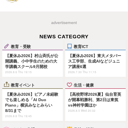
advertisement
NEWS CATEGORY
教育・受験
教育ICT
【夏休み2026】村山斉氏が公
【夏休み2026】東大メタバー
開講義、小中学生のための大
ス工学部、生成AIなどジュニ
学講義スクール9月開校
ア講座6選
2026.8.6 Thu 19:15
2026.7.30 Thu 11:15
教育イベント
生活・健康
【夏休み2026】ピアノ未経験
【高校野球2026夏】仙台育英
でも楽しめる「AI Duo
が開幕戦勝利、第2日は東筑
Piano」横浜みなとみらい
vs神村学園ほか
8/31まで
2026.8.5 Wed 20:32
2026.8.6 Thu 19:45