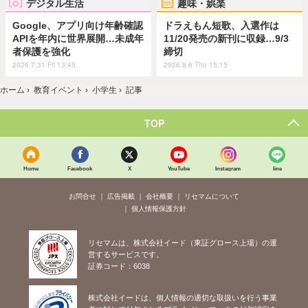
デジタル生活
趣味・娯楽
Google、アプリ向け年齢確認
ドラえもん短歌、入選作は
APIを年内に世界展開…未成年
11/20発売の新刊に収録…9/3
者保護を強化
締切
2026.7.31 Fri 13:45
2026.8.6 Thu 15:15
ホーム
›
教育イベント
›
小学生
›
記事
TOP
Home
Facebook
X
YouTube
Instagram
line
お問合せ
広告掲載
会社概要
リセマムについて
個人情報保護方針
リセマムは、株式会社イード（東証グロース上場）の運
営するサービスです。
証券コード：6038
株式会社イードは、個人情報の適切な取扱いを行う事業