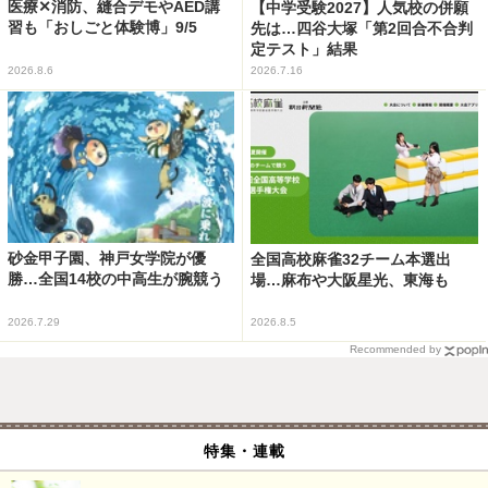
医療✕消防、縫合デモやAED講
【中学受験2027】人気校の併願
習も「おしごと体験博」9/5
先は…四谷大塚「第2回合不合判
定テスト」結果
2026.8.6
2026.7.16
砂金甲子園、神戸女学院が優
全国高校麻雀32チーム本選出
勝…全国14校の中高生が腕競う
場…麻布や大阪星光、東海も
2026.7.29
2026.8.5
Recommended by
特集・連載