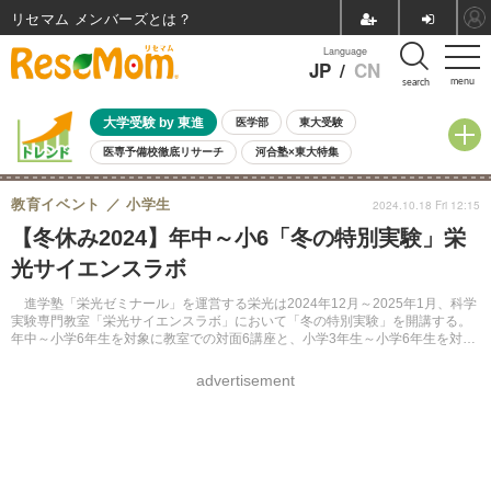
リセマム メンバーズ
Language
JP
/
CN
menu
search
大学受験 by 東進
医学部
東大受験
医専予備校徹底リサーチ
河合塾×東大特集
親子で考える大学選び
高校受験
中学受験
小学校受験
教育イベント
小学生
2024.10.18 Fri 12:15
共通テスト
夏休み
8月開催学校説明会・相談会
【冬休み2024】年中～小6「冬の特別実験」栄
8月開催イベント・WS
全国公立高校 過去問
人気記事
光サイエンスラボ
自由研究教材（小学生向け）
自由研究教材（中学生向け）
ランキング
進学塾「栄光ゼミナール」を運営する栄光は2024年12月～2025年1月、科学
実験専門教室「栄光サイエンスラボ」において「冬の特別実験」を開講する。
年中～小学6年生を対象に教室での対面6講座と、小学3年生～小学6年生を対象
に映像4講座を実施する。参加費は一般7,700円（税込）より。
advertisement