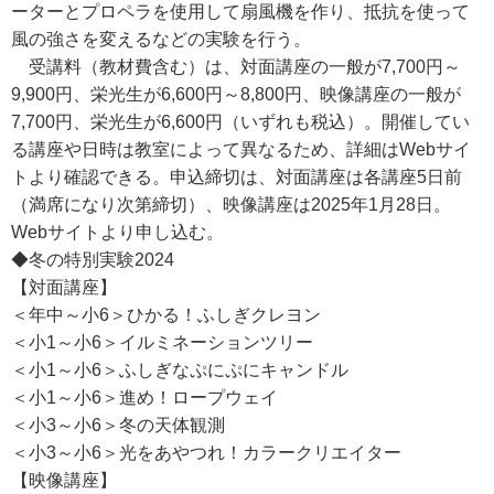
ーターとプロペラを使用して扇風機を作り、抵抗を使って
風の強さを変えるなどの実験を行う。
受講料（教材費含む）は、対面講座の一般が7,700円～
9,900円、栄光生が6,600円～8,800円、映像講座の一般が
7,700円、栄光生が6,600円（いずれも税込）。開催してい
る講座や日時は教室によって異なるため、詳細はWebサイ
トより確認できる。申込締切は、対面講座は各講座5日前
（満席になり次第締切）、映像講座は2025年1月28日。
Webサイトより申し込む。
◆冬の特別実験2024
【対面講座】
＜年中～小6＞ひかる！ふしぎクレヨン
＜小1～小6＞イルミネーションツリー
＜小1～小6＞ふしぎなぷにぷにキャンドル
＜小1～小6＞進め！ロープウェイ
＜小3～小6＞冬の天体観測
＜小3～小6＞光をあやつれ！カラークリエイター
【映像講座】