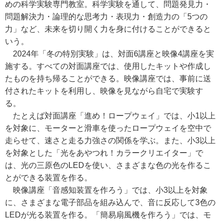
めの科学実験専門教室。科学実験を通して、問題発見力・
問題解決力・論理的な思考力・表現力・創造力の「5つの
力」など、未来を切り開く力を身に付けることができると
いう。
2024年「冬の特別実験」は、対面6講座と映像4講座を実
施する。すべての対面講座では、使用したキットや作成し
たものを持ち帰ることができる。映像講座では、事前に送
付されたキットを利用し、映像を見ながら自宅で実験す
る。
たとえば対面講座「進め！ロープウェイ」では、小1以上
を対象に、モーターと滑車を使ったロープウェイを空中で
走らせて、速さと走る力強さの関係を学ぶ。また、小3以上
を対象とした「光をあやつれ！カラークリエイター」で
は、光の三原色のLEDを使い、さまざまな色の光を作るこ
とができる装置を作る。
映像講座「音感知装置を作ろう」では、小3以上を対象
に、さまざまな電子部品を組み込んで、音に反応して3色の
LEDが光る装置を作る。「簡易扇風機を作ろう」では、モ