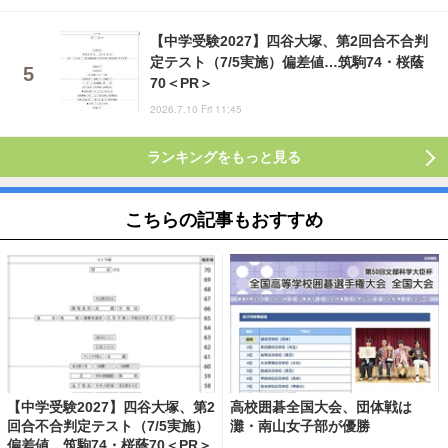
【中学受験2027】四谷大塚、第2回合不合判
定テスト（7/5実施）偏差値…筑駒74・桜蔭
70＜PR＞
2026.7.10 Fri 11:45
ランキングをもっと見る
こちらの記事もおすすめ
【中学受験2027】四谷大塚、第2
高校囲碁全国大会、団体戦は
回合不合判定テスト（7/5実施）
灘・南山女子部が優勝
偏差値…筑駒74・桜蔭70＜PR＞