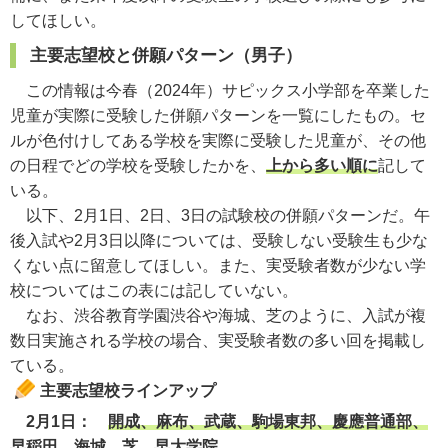
してほしい。
主要志望校と併願パターン（男子）
この情報は
今春（2024年）
サピックス
小学部を卒業した
児童が実際に受験した
併願パターンを一覧にしたもの。セ
ルが色付けしてある学校を
実際に受験した児童
が、その他
の日程でどの学校を受験したかを、
上から多い順に
記して
いる。
以下、2月1日、2日、3日の試験校の併願パターンだ。午
後入試や2月3日以降については、受験しない受験生も少な
くない点に留意してほしい。また、実受験者数が少ない学
校についてはこの表には記していない。
なお、渋谷教育学園渋谷や海城、芝のように、入試が複
数日実施される学校の場合、実受験者数の多い回を掲載し
ている。
主要志望校ラインアップ
2月1日：
開成、麻布、武蔵、駒場東邦、慶應普通部、
早稲田、海城、芝、早大学院