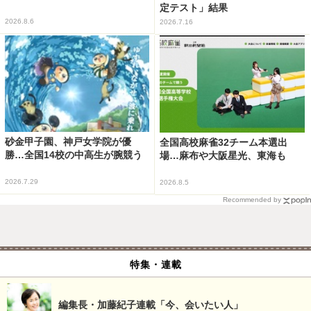
定テスト」結果
2026.8.6
2026.7.16
砂金甲子園、神戸女学院が優
全国高校麻雀32チーム本選出
勝…全国14校の中高生が腕競う
場…麻布や大阪星光、東海も
2026.7.29
2026.8.5
Recommended by
特集・連載
編集長・加藤紀子連載「今、会いたい人」