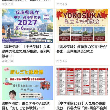
2026.7.10
2026.8.5
【高校受験】【中学受験】兵庫
【高校受験】横須賀の私立4校が
県内の私立31校が集結、個別相
参加…合同相談会10/12
談会9/6
2026.7.28
2026.8.5
医療✕消防、縫合デモやAED講
【中学受験2027】人気校の併願
習も「おしごと体験博」9/5
先は…四谷大塚「第2回合不合判