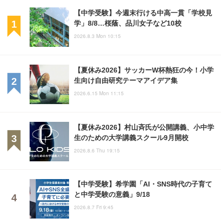
【中学受験】今週末行ける中高一貫「学校見
学」8/8…桜蔭、品川女子など10校
2026.8.3 Mon 10:15
【夏休み2026】サッカーW杯熱狂の今！小学
生向け自由研究テーマアイデア集
2026.6.15 Mon 11:15
【夏休み2026】村山斉氏が公開講義、小中学
生のための大学講義スクール9月開校
2026.8.6 Thu 19:15
【中学受験】希学園「AI・SNS時代の子育て
と中学受験の意義」9/18
2026.8.7 Fri 9:45