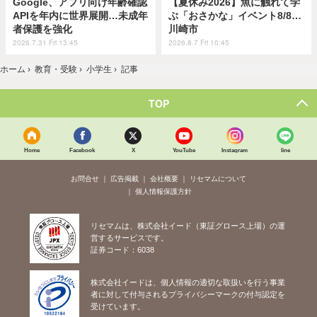
Google、アプリ向け年齢確認
【夏休み2026】魚に触れて学
APIを年内に世界展開…未成年
ぶ「おさかな」イベント8/8…
者保護を強化
川崎市
2026.7.31 Fri 13:45
2026.8.7 Fri 10:45
ホーム
›
教育・受験
›
小学生
›
記事
TOP
Home
Facebook
X
YouTube
Instagram
line
お問合せ
広告掲載
会社概要
リセマムについて
個人情報保護方針
リセマムは、株式会社イード（東証グロース上場）の運
営するサービスです。
証券コード：6038
株式会社イードは、個人情報の適切な取扱いを行う事業
者に対して付与されるプライバシーマークの付与認定を
受けています。