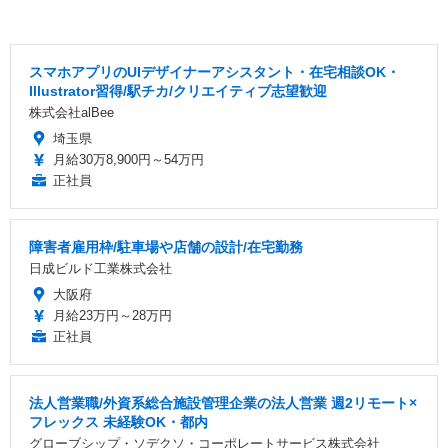
スマホアプリのUIデザイナーアシスタント・在宅相談OK・
Illustrator習得/駅チカ/クリエイティブ志望歓迎
株式会社alBee
埼玉県
月給30万8,900円～54万円
正社員
障害者雇用枠/駐車場や店舗の設計/在宅勤務
日成ビルド工業株式会社
大阪府
月給23万円～28万円
正社員
法人営業職/外資系総合施設管理企業の法人営業 週2リモート×
フレックス 未経験OK・都内
グローブシップ・ソデクソ・コーポレートサービス株式会社