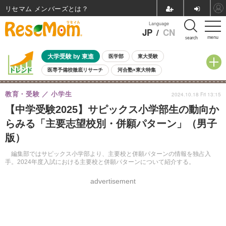
リセマム メンバーズ
Language
JP
/
CN
menu
search
大学受験 by 東進
医学部
東大受験
医専予備校徹底リサーチ
河合塾×東大特集
親子で考える大学選び
高校受験
中学受験
小学校受験
教育・受験
小学生
2024.10.18 Fri 13:15
共通テスト
夏休み
8月開催学校説明会・相談会
【中学受験2025】サピックス小学部生の動向か
8月開催イベント・WS
全国公立高校 過去問
人気記事
らみる「主要志望校別・併願パターン」（男子
自由研究教材（小学生向け）
自由研究教材（中学生向け）
ランキング
版）
編集部ではサピックス小学部より、主要校と併願パターンの情報を独占入
手。2024年度入試における主要校と併願パターンについて紹介する。
advertisement