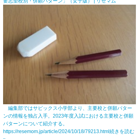
要志望校別・併願パターン」（女子版） | リセマム
編集部ではサピックス小学部より、主要校と併願パター
ンの情報を独占入手。2023年度入試における主要校と併願
パターンについて紹介する。
https://resemom.jp/article/2024/10/18/79213.html
続きを読む