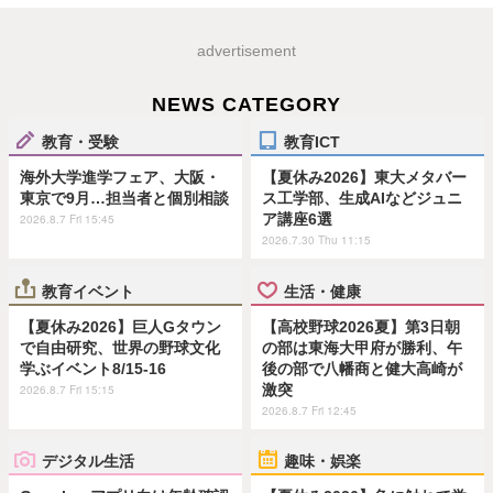
advertisement
NEWS CATEGORY
教育・受験
教育ICT
海外大学進学フェア、大阪・
【夏休み2026】東大メタバー
東京で9月…担当者と個別相談
ス工学部、生成AIなどジュニ
ア講座6選
2026.8.7 Fri 15:45
2026.7.30 Thu 11:15
教育イベント
生活・健康
【夏休み2026】巨人Gタウン
【高校野球2026夏】第3日朝
で自由研究、世界の野球文化
の部は東海大甲府が勝利、午
学ぶイベント8/15-16
後の部で八幡商と健大高崎が
激突
2026.8.7 Fri 15:15
2026.8.7 Fri 12:45
デジタル生活
趣味・娯楽