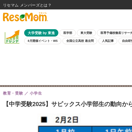
リセマム メンバーズ
大学受験 by 東進
医学部
東大受験
医専予備校徹底リサー
8月開催イベント・WS
全国公立高校 過去問
人気記事
自由研
教育・受験
小学生
【中学受験2025】サピックス小学部生の動向か