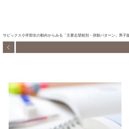
サピックス小学部生の動向からみる「主要志望校別・併願パターン」男子版