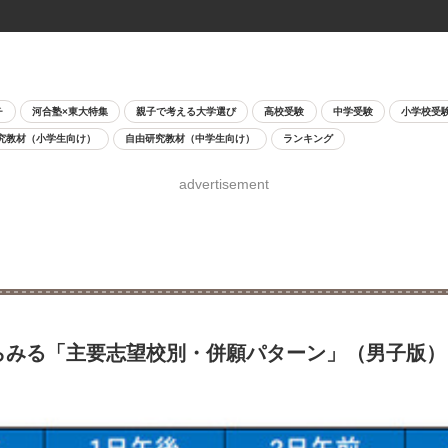
チ
河合塾×東大特集
親子で考える大学選び
高校受験
中学受験
小学校受
究教材（小学生向け）
自由研究教材（中学生向け）
ランキング
advertisement
らみる「主要志望校別・併願パターン」（男子版）