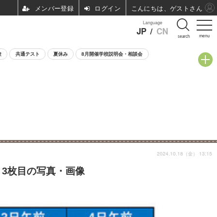
ログイン
こんにちは、ゲストさん
Language
JP
/
CN
menu
search
験
共通テスト
夏休み
8月開催学校説明会・相談会
2024.10.18（金） 13:15
 3枚目の写真・画像