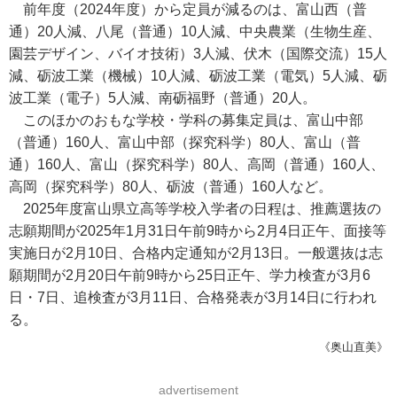
前年度（2024年度）から定員が減るのは、富山西（普
通）20人減、八尾（普通）10人減、中央農業（生物生産、
園芸デザイン、バイオ技術）3人減、伏木（国際交流）15人
減、砺波工業（機械）10人減、砺波工業（電気）5人減、砺
波工業（電子）5人減、南砺福野（普通）20人。
このほかのおもな学校・学科の募集定員は、富山中部
（普通）160人、富山中部（探究科学）80人、富山（普
通）160人、富山（探究科学）80人、高岡（普通）160人、
高岡（探究科学）80人、砺波（普通）160人など。
2025年度富山県立高等学校入学者の日程は、推薦選抜の
志願期間が2025年1月31日午前9時から2月4日正午、面接等
実施日が2月10日、合格内定通知が2月13日。一般選抜は志
願期間が2月20日午前9時から25日正午、学力検査が3月6
日・7日、追検査が3月11日、合格発表が3月14日に行われ
る。
《奥山直美》
advertisement