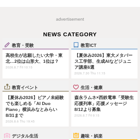
advertisement
NEWS CATEGORY
教育・受験
教育ICT
高校生が志願したい大学・東
【夏休み2026】東大メタバー
北…2位は山形大、1位は？
ス工学部、生成AIなどジュニ
ア講座6選
2026.8.7 Fri 10:15
2026.7.30 Thu 11:15
教育イベント
生活・健康
【夏休み2026】ピアノ未経験
森永ラムネ×西鉄電車「受験生
でも楽しめる「AI Duo
応援列車」応援メッセージ
Piano」横浜みなとみらい
8/12より募集
8/31まで
2026.8.7 Fri 9:15
2026.8.6 Thu 19:45
デジタル生活
趣味・娯楽