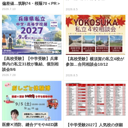
偏差値…筑駒74・桜蔭70＜PR＞
2026.7.10
2026.8.5
【高校受験】【中学受験】兵庫
【高校受験】横須賀の私立4校が
県内の私立31校が集結、個別相
参加…合同相談会10/12
談会9/6
2026.7.28
2026.8.5
医療✕消防、縫合デモやAED講
【中学受験2027】人気校の併願