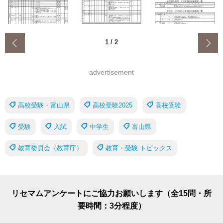
‹
1
/
2
advertisement
高校受験・富山県
高校受験2025
高校受験
受験
入試
中学生
富山県
教育委員会（教育庁）
教育・受験 トピックス
リセマムアンケートにご協力お願いします（全15問・所
要時間：3分程度）