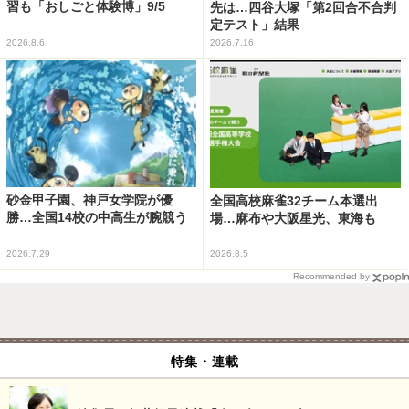
習も「おしごと体験博」9/5
先は…四谷大塚「第2回合不合判
定テスト」結果
2026.8.6
2026.7.16
砂金甲子園、神戸女学院が優
全国高校麻雀32チーム本選出
勝…全国14校の中高生が腕競う
場…麻布や大阪星光、東海も
2026.7.29
2026.8.5
Recommended by
特集・連載