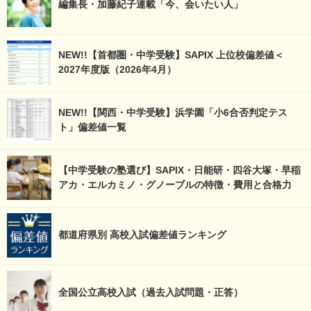
編集長・加藤紀子連載「今、会いたい人」
NEW!!【首都圏・中学受験】SAPIX 上位校偏差値＜
2027年度版（2026年4月）
NEW!!【関西・中学受験】浜学園「小6合否判定テス
ト」偏差値一覧
【中学受験の塾選び】SAPIX・日能研・四谷大塚・早稲
アカ・エルカミノ・グノーブルの特徴・費用と合格力
都道府県別 高校入試偏差値ランキング
全国公立高校入試（過去入試問題・正答）