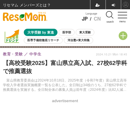
リセマム メンバーズ
Language
JP
/
CN
menu
search
大学受験 by 東進
医学部
東大受験
医専予備校徹底リサーチ
河合塾×東大特集
親子で考える大学選び
高校受験
中学受験
小学校受験
教育・受験
中学生
2024.10.21 Mon 18:45
共通テスト
夏休み
8月開催学校説明会・相談会
【高校受験2025】富山県立高入試、27校62学科
8月開催イベント・WS
全国公立高校 過去問
人気記事
で推薦選抜
自由研究教材（小学生向け）
自由研究教材（中学生向け）
ランキング
富山県教育委員会は2024年10月18日、2025年度（令和7年度）富山県立高等
学校入学者選抜実施概要一覧を公表した。全日制は34校のうち、27校62学科で
推薦選抜を実施する。全日制全体の募集人員は前年度（2024年度）比82人減の
6,024人、このうち推薦選抜は1,190人。
advertisement