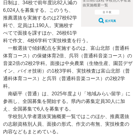
全日制の課程 学校別入学者選
日制は、34校で前年度比82人減の
抜実施概要一覧
6,024人を募集する。このうち、
全 8 枚
推薦選抜を実施するのは27校62学
拡大写真
科で、定員は1,190人。実施校す
べてで面接を課すほか、26校61学
科で作文、4校6学科で実技検査を行う。
一般選抜で傾斜配点を実施するのは、富山北部（普通科
体育コース）の保健体育2倍、呉羽（普通科音楽コース）の
音楽2倍の2校2学科。面接は中央農業（生物生産、園芸デザ
イン、バイオ技術）の1校3学科、実技検査は富山北部（普
通科体育コース）と呉羽（普通科音楽コース）の2校2学
科。
南砺平（普通）は、2025年度より「地域みらい留学」に
参画し、全国募集を開始する。県内の募集定員30人に加
え、全国募集で6人を募集する。
学校別入学者選抜実施概要一覧ではこのほか、推薦選抜
の志願資格別人員、面接の形式、作文の有無、実技検査の
内容などもまとめている。