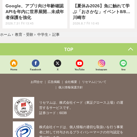
Google、アプリ向け年齢確認
【夏休み2026】魚に触れて学
APIを年内に世界展開…未成年
ぶ「おさかな」イベント8/8…
者保護を強化
川崎市
2026.7.31 Fri 13:45
2026.8.7 Fri 10:45
ホーム
›
教育・受験
›
中学生
›
記事
TOP
Home
Facebook
X
YouTube
Instagram
line
お問合せ
広告掲載
会社概要
リセマムについて
個人情報保護方針
リセマムは、株式会社イード（東証グロース上場）の運
営するサービスです。
証券コード：6038
株式会社イードは、個人情報の適切な取扱いを行う事業
者に対して付与されるプライバシーマークの付与認定を