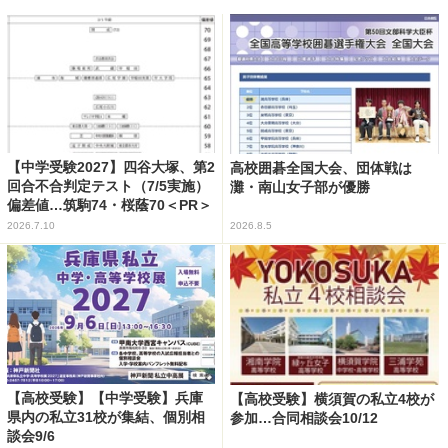
【中学受験2027】四谷大塚、第2
高校囲碁全国大会、団体戦は
回合不合判定テスト（7/5実施）
灘・南山女子部が優勝
偏差値…筑駒74・桜蔭70＜PR＞
2026.7.10
2026.8.5
【高校受験】【中学受験】兵庫
【高校受験】横須賀の私立4校が
県内の私立31校が集結、個別相
参加…合同相談会10/12
談会9/6