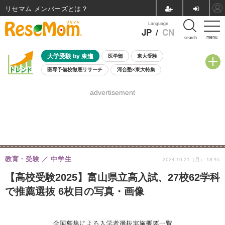
リセマム メンバーズ
Language
JP
/
CN
menu
search
大学受験 by 東進
医学部
東大受験
医専予備校徹底リサーチ
河合塾×東大特集
親子で考える大学選び
高校受験
中学受験
小学校受験
advertisement
共通テスト
夏休み
8月開催学校説明会・相談会
8月開催イベント・WS
全国公立高校 過去問
人気記事
自由研究教材（小学生向け）
自由研究教材（中学生向け）
ランキング
教育・受験
中学生
2024.10.21（月） 18:45
【高校受験2025】富山県立高入試、27校62学科
で推薦選抜 6枚目の写真・画像