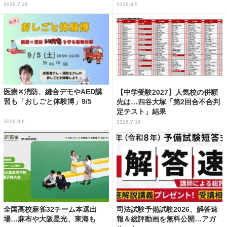
2026.7.28
2026.8.5
医療✕消防、縫合デモやAED講
【中学受験2027】人気校の併願
習も「おしごと体験博」9/5
先は…四谷大塚「第2回合不合判
定テスト」結果
2026.8.6
2026.7.16
全国高校麻雀32チーム本選出
司法試験予備試験2026、解答速
場…麻布や大阪星光、東海も
報＆総評動画を無料公開…アガ