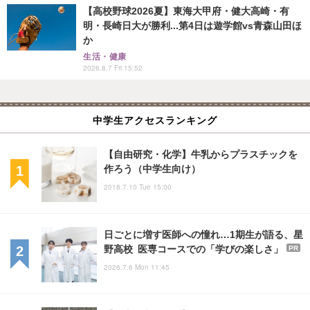
【高校野球2026夏】東海大甲府・健大高崎・有
明・長崎日大が勝利...第4日は遊学館vs青森山田ほ
か
生活・健康
2026.8.7 Fri 15:52
中学生アクセスランキング
【自由研究・化学】牛乳からプラスチックを
作ろう（中学生向け）
2018.7.10 Tue 15:00
日ごとに増す医師への憧れ…1期生が語る、星
野高校 医専コースでの「学びの楽しさ」
PR
2026.7.6 Mon 11:45