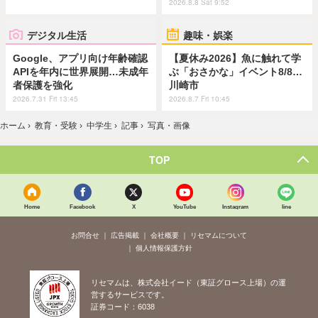
2026.8.8 Sat 9:52
デジタル生活
趣味・娯楽
Google、アプリ向け年齢確認
【夏休み2026】魚に触れて学
APIを年内に世界展開…未成年
ぶ「おさかな」イベント8/8…
者保護を強化
川崎市
2026.7.31 Fri 13:45
2026.8.7 Fri 10:45
ホーム
›
教育・受験
›
中学生
›
記事
›
写真・画像
TOP
Home
Facebook
X
YouTube
Instagram
line
お問合せ
広告掲載
会社概要
リセマムについて
個人情報保護方針
リセマムは、株式会社イード（東証グロース上場）の運
営するサービスです。
証券コード：6038