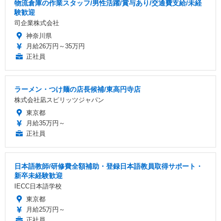
物流倉庫の作業スタッフ/男性活躍/賞与あり/交通費支給/未経
験歓迎
司企業株式会社
神奈川県
月給26万円～35万円
正社員
ラーメン・つけ麺の店長候補/東高円寺店
株式会社凪スピリッツジャパン
東京都
月給35万円～
正社員
日本語教師/研修費全額補助・登録日本語教員取得サポート・
新卒未経験歓迎
IECC日本語学校
東京都
月給25万円～
正社員