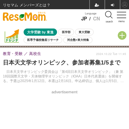
リセマム メンバーズ
Language
JP
/
CN
menu
search
大学受験 by 東進
医学部
東大受験
医専予備校徹底リサーチ
河合塾×東大特集
親子で考える大学選び
高校受験
中学受験
小学校受験
教育・受験
高校生
2024.10.22 Tue 11:45
共通テスト
夏休み
8月開催学校説明会・相談会
日本天文学オリンピック、参加者募集1/5まで
8月開催イベント・WS
全国公立高校 過去問
人気記事
自由研究教材（小学生向け）
自由研究教材（中学生向け）
ランキング
日本天文学オリンピック委員会は「第4回日本天文学オリンピック」（兼 第
18回国際天文学・天体物理学オリンピック（IOAA）日本代表選抜）を開催す
る。予選は2025年1月12日。本選は2月16日。申込締切は、個人は1月5日、学
校は12月23日。
advertisement