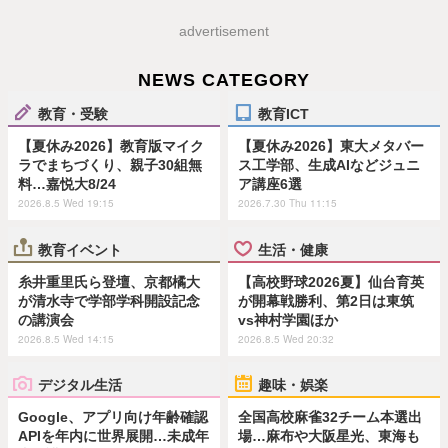
advertisement
NEWS CATEGORY
教育・受験
教育ICT
【夏休み2026】教育版マイク
【夏休み2026】東大メタバー
ラでまちづくり、親子30組無
ス工学部、生成AIなどジュニ
料…嘉悦大8/24
ア講座6選
2026.8.5 Wed 19:15
2026.7.30 Thu 11:15
教育イベント
生活・健康
糸井重里氏ら登壇、京都橘大
【高校野球2026夏】仙台育英
が清水寺で学部学科開設記念
が開幕戦勝利、第2日は東筑
の講演会
vs神村学園ほか
2026.8.5 Wed 14:15
2026.8.5 Wed 20:32
デジタル生活
趣味・娯楽
Google、アプリ向け年齢確認
全国高校麻雀32チーム本選出
APIを年内に世界展開…未成年
場…麻布や大阪星光、東海も