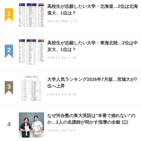
高校生が志願したい大学・北海道…2位は北海
道大、1位は？
2026.8.5 Wed 12:15
高校生が志願したい大学・東海北陸…2位は中
京大、1位は？
2026.8.4 Tue 11:45
大学人気ランキング2026年7月版…宮城大が7
位へ上昇
2026.8.4 Tue 19:45
なぜ河合塾の東大英語は"本番で崩れない"の
か…2人の名講師が明かす指導の全貌
PR
2026.8.4 Tue 18:15