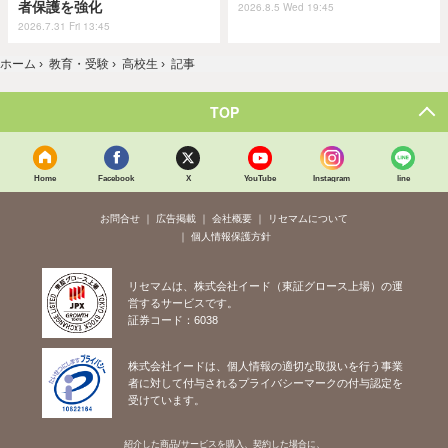
者保護を強化
2026.8.5 Wed 19:45
2026.7.31 Fri 13:45
ホーム
›
教育・受験
›
高校生
›
記事
TOP
Home
Facebook
X
YouTube
Instagram
line
お問合せ
広告掲載
会社概要
リセマムについて
個人情報保護方針
リセマムは、株式会社イード（東証グロース上場）の運
営するサービスです。
証券コード：6038
株式会社イードは、個人情報の適切な取扱いを行う事業
者に対して付与されるプライバシーマークの付与認定を
受けています。
紹介した商品/サービスを購入、契約した場合に、