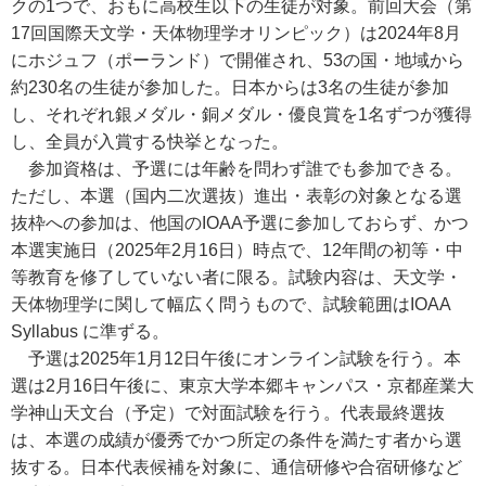
クの1つで、おもに高校生以下の生徒が対象。前回大会（第
17回国際天文学・天体物理学オリンピック）は2024年8月
にホジュフ（ポーランド）で開催され、53の国・地域から
約230名の生徒が参加した。日本からは3名の生徒が参加
し、それぞれ銀メダル・銅メダル・優良賞を1名ずつが獲得
し、全員が入賞する快挙となった。
参加資格は、予選には年齢を問わず誰でも参加できる。
ただし、本選（国内二次選抜）進出・表彰の対象となる選
抜枠への参加は、他国のIOAA予選に参加しておらず、かつ
本選実施日（2025年2月16日）時点で、12年間の初等・中
等教育を修了していない者に限る。試験内容は、天文学・
天体物理学に関して幅広く問うもので、試験範囲はIOAA
Syllabus に準ずる。
予選は2025年1月12日午後にオンライン試験を行う。本
選は2月16日午後に、東京大学本郷キャンパス・京都産業大
学神山天文台（予定）で対面試験を行う。代表最終選抜
は、本選の成績が優秀でかつ所定の条件を満たす者から選
抜する。日本代表候補を対象に、通信研修や合宿研修など