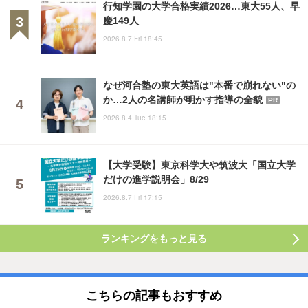
行知学園の大学合格実績2026…東大55人、早
慶149人
2026.8.7 Fri 18:45
なぜ河合塾の東大英語は"本番で崩れない"の
か…2人の名講師が明かす指導の全貌
PR
2026.8.4 Tue 18:15
【大学受験】東京科学大や筑波大「国立大学
だけの進学説明会」8/29
2026.8.7 Fri 17:15
ランキングをもっと見る
こちらの記事もおすすめ