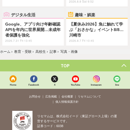
2026.8.8 Sat 9:52
デジタル生活
趣味・娯楽
Google、アプリ向け年齢確認
【夏休み2026】魚に触れて学
APIを年内に世界展開…未成年
ぶ「おさかな」イベント8/8…
者保護を強化
川崎市
2026.7.31 Fri 13:45
2026.8.7 Fri 10:45
ホーム
›
教育・受験
›
高校生
›
記事
›
写真・画像
TOP
Home
Facebook
X
YouTube
Instagram
line
お問合せ
広告掲載
会社概要
リセマムについて
個人情報保護方針
リセマムは、株式会社イード（東証グロース上場）の運
営するサービスです。
証券コード：6038