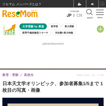
リセマム メンバーズ
Language
JP
/
CN
menu
search
大学受験 by 東進
医学部
東大受験
医専予備校徹底リサーチ
河合塾×東大特集
親子で考える大学選び
高校受験
中学受験
小学校受験
advertisement
共通テスト
夏休み
8月開催学校説明会・相談会
8月開催イベント・WS
全国公立高校 過去問
人気記事
自由研究教材（小学生向け）
自由研究教材（中学生向け）
ランキング
教育・受験
高校生
2024.10.22（火） 11:45
日本天文学オリンピック、参加者募集1/5まで 1
枚目の写真・画像