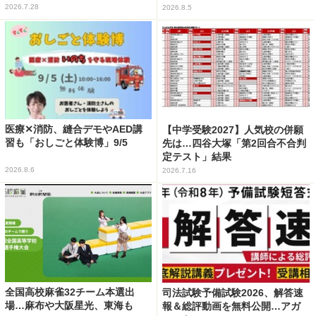
2026.7.28
2026.8.5
医療✕消防、縫合デモやAED講
【中学受験2027】人気校の併願
習も「おしごと体験博」9/5
先は…四谷大塚「第2回合不合判
定テスト」結果
2026.8.6
2026.7.16
全国高校麻雀32チーム本選出
司法試験予備試験2026、解答速
場…麻布や大阪星光、東海も
報＆総評動画を無料公開…アガ