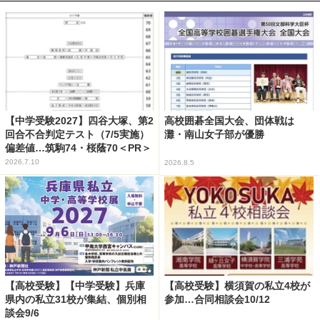
【中学受験2027】四谷大塚、第2
高校囲碁全国大会、団体戦は
回合不合判定テスト（7/5実施）
灘・南山女子部が優勝
偏差値…筑駒74・桜蔭70＜PR＞
2026.7.10
2026.8.5
【高校受験】【中学受験】兵庫
【高校受験】横須賀の私立4校が
県内の私立31校が集結、個別相
参加…合同相談会10/12
談会9/6