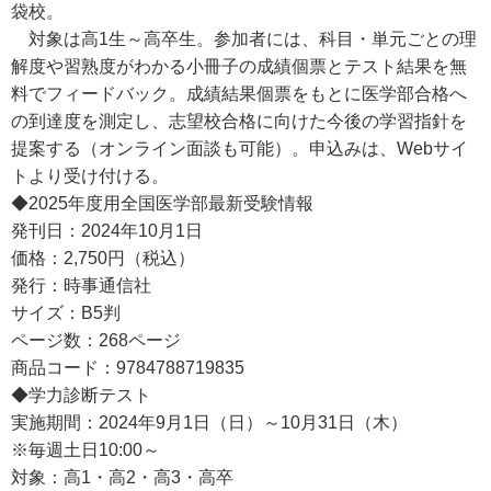
袋校。
対象は高1生～高卒生。参加者には、科目・単元ごとの理
解度や習熟度がわかる小冊子の成績個票とテスト結果を無
料でフィードバック。成績結果個票をもとに医学部合格へ
の到達度を測定し、志望校合格に向けた今後の学習指針を
提案する（オンライン面談も可能）。申込みは、Webサイ
トより受け付ける。
◆2025年度用全国医学部最新受験情報
発刊日：2024年10月1日
価格：2,750円（税込）
発行：時事通信社
サイズ：B5判
ページ数：268ページ
商品コード：9784788719835
◆学力診断テスト
実施期間：2024年9月1日（日）～10月31日（木）
※毎週土日10:00～
対象：高1・高2・高3・高卒