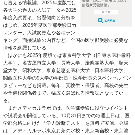
書籍「2025年度用 全国医学
も言える情報誌。2025年度版では
部最新受験情報」
各大学の過去の入試データや2025
全 2 枚
年度入試要項、出題傾向と分析を
拡大写真
はじめ、2025年度医学部受験日カ
レンダー、入試変更点や各種ラン
キング、面接試験の内容など、全国の医学部受験に必要な
情報を網羅している。
ほかにも2025年度版では東京科学大学（旧 東京医科歯科
大学）、名古屋市立大学、長崎大学、慶應義塾大学、順天
堂大学、昭和大学、東京慈恵会医科大学、日本医科大学、
関西医科大学の9大学の学部長・医学部長のスペシャルイン
タビューなども掲載。毎年、受験生・保護者、高校の先生
や予備校関係者まで、幅広く選ばれる情報誌となってい
る。
またメディカルラボでは、医学部受験に役立つイベント
や説明会を開催している。10月31日までの毎週土日は、医
学部合格に向けた「学力診断テスト」を無料で実施。会場
は、メディカルラボ東京お茶の水校・東京新宿校・東京池