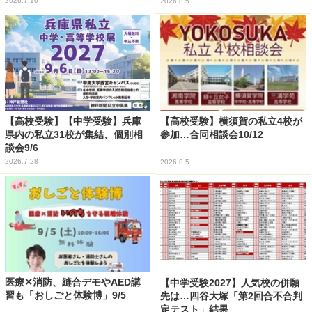
2026.7.10
2026.8.5
【高校受験】【中学受験】兵庫
【高校受験】横須賀の私立4校が
県内の私立31校が集結、個別相
参加…合同相談会10/12
談会9/6
2026.7.28
2026.8.5
医療✕消防、縫合デモやAED講
【中学受験2027】人気校の併願
習も「おしごと体験博」9/5
先は…四谷大塚「第2回合不合判
定テスト」結果