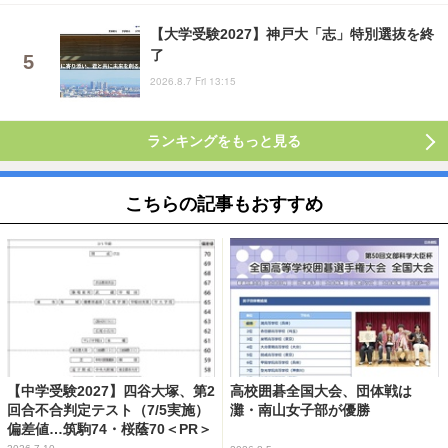
【大学受験2027】神戸大「志」特別選抜を終
了
2026.8.7 Fri 13:15
ランキングをもっと見る
こちらの記事もおすすめ
【中学受験2027】四谷大塚、第2
高校囲碁全国大会、団体戦は
回合不合判定テスト（7/5実施）
灘・南山女子部が優勝
偏差値…筑駒74・桜蔭70＜PR＞