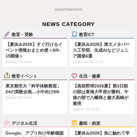
advertisement
NEWS CATEGORY
教育・受験
教育ICT
【夏休み2026】すぐ行けるイ
【夏休み2026】東大メタバー
ベント情報おまとめ便＜8/9-
ス工学部、生成AIなどジュニ
15開催＞
ア講座6選
2026.8.7 Fri 19:45
2026.7.30 Thu 11:15
教育イベント
生活・健康
東京都市大「科学体験教室」
【高校野球2026夏】第3日朝
24の実験企画…小中向け9/6
の部は東海大甲府が勝利、午
後の部で八幡商と健大高崎が
2026.8.7 Fri 18:15
激突
2026.8.7 Fri 12:45
デジタル生活
趣味・娯楽
Google、アプリ向け年齢確認
【夏休み2026】魚に触れて学