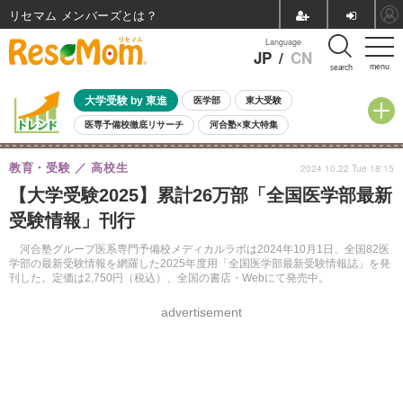
リセマム メンバーズ
Language
JP
/
CN
menu
search
大学受験 by 東進
医学部
東大受験
医専予備校徹底リサーチ
河合塾×東大特集
親子で考える大学選び
高校受験
中学受験
小学校受験
教育・受験
高校生
2024.10.22 Tue 18:15
共通テスト
夏休み
8月開催学校説明会・相談会
【大学受験2025】累計26万部「全国医学部最新
8月開催イベント・WS
全国公立高校 過去問
人気記事
受験情報」刊行
自由研究教材（小学生向け）
自由研究教材（中学生向け）
ランキング
河合塾グループ医系専門予備校メディカルラボは2024年10月1日、全国82医
学部の最新受験情報を網羅した2025年度用「全国医学部最新受験情報誌」を発
刊した。定価は2,750円（税込）、全国の書店・Webにて発売中。
advertisement