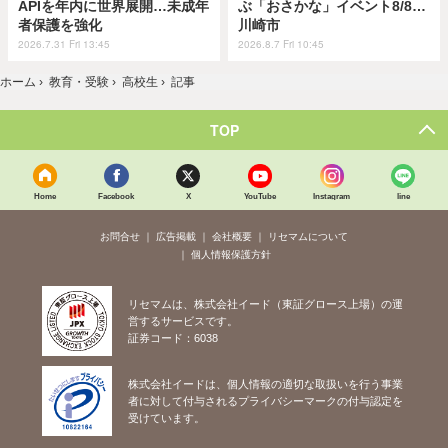
APIを年内に世界展開…未成年
ぶ「おさかな」イベント8/8…
者保護を強化
川崎市
2026.7.31 Fri 13:45
2026.8.7 Fri 10:45
ホーム
›
教育・受験
›
高校生
›
記事
TOP
Home
Facebook
X
YouTube
Instagram
line
お問合せ
広告掲載
会社概要
リセマムについて
個人情報保護方針
リセマムは、株式会社イード（東証グロース上場）の運
営するサービスです。
証券コード：6038
株式会社イードは、個人情報の適切な取扱いを行う事業
者に対して付与されるプライバシーマークの付与認定を
受けています。