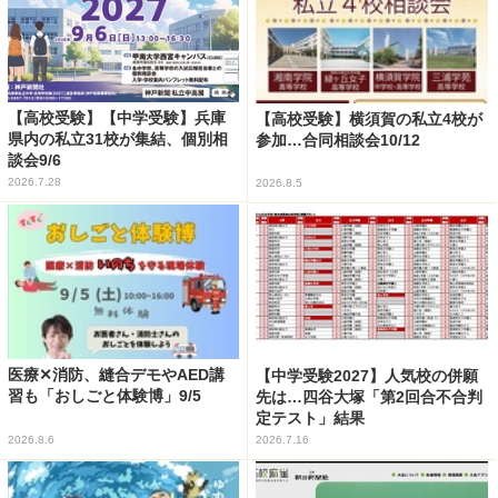
【高校受験】【中学受験】兵庫
【高校受験】横須賀の私立4校が
県内の私立31校が集結、個別相
参加…合同相談会10/12
談会9/6
2026.7.28
2026.8.5
医療✕消防、縫合デモやAED講
【中学受験2027】人気校の併願
習も「おしごと体験博」9/5
先は…四谷大塚「第2回合不合判
定テスト」結果
2026.8.6
2026.7.16