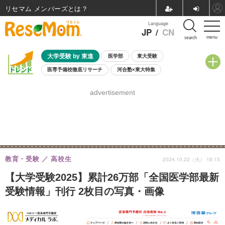
リセマム メンバーズ
Language
JP
/
CN
menu
search
大学受験 by 東進
医学部
東大受験
医専予備校徹底リサーチ
河合塾×東大特集
親子で考える大学選び
高校受験
中学受験
小学校受験
advertisement
共通テスト
夏休み
8月開催学校説明会・相談会
8月開催イベント・WS
全国公立高校 過去問
人気記事
自由研究教材（小学生向け）
自由研究教材（中学生向け）
ランキング
教育・受験
高校生
2024.10.22（火） 18:15
【大学受験2025】累計26万部「全国医学部最新
受験情報」刊行 2枚目の写真・画像