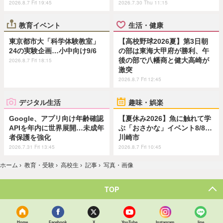
2026.8.7 Fri 19:45
2026.7.30 Thu 11:15
教育イベント
生活・健康
東京都市大「科学体験教室」
【高校野球2026夏】第3日朝
24の実験企画…小中向け9/6
の部は東海大甲府が勝利、午
後の部で八幡商と健大高崎が
2026.8.7 Fri 18:15
激突
2026.8.7 Fri 12:45
デジタル生活
趣味・娯楽
Google、アプリ向け年齢確認
【夏休み2026】魚に触れて学
APIを年内に世界展開…未成年
ぶ「おさかな」イベント8/8…
者保護を強化
川崎市
2026.7.31 Fri 13:45
2026.8.7 Fri 10:45
ホーム
›
教育・受験
›
高校生
›
記事
›
写真・画像
TOP
Home
Facebook
X
YouTube
Instagram
line