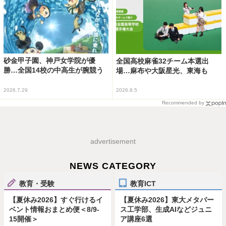
砂金甲子園、神戸女学院が優
全国高校麻雀32チーム本選出
勝…全国14校の中高生が腕競う
場…麻布や大阪星光、東海も
2026.7.29
2026.8.5
Recommended by
advertisement
NEWS CATEGORY
教育・受験
教育ICT
【夏休み2026】すぐ行けるイ
【夏休み2026】東大メタバー
ベント情報おまとめ便＜8/9-
ス工学部、生成AIなどジュニ
15開催＞
ア講座6選