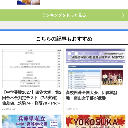
ランキングをもっと見る
こちらの記事もおすすめ
【中学受験2027】四谷大塚、第2
高校囲碁全国大会、団体戦は
回合不合判定テスト（7/5実施）
灘・南山女子部が優勝
偏差値…筑駒74・桜蔭70＜PR＞
2026.7.10
2026.8.5