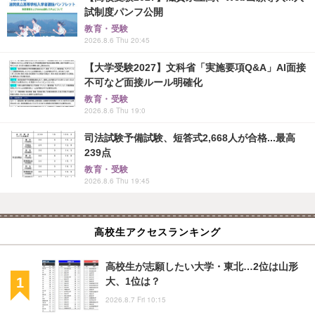
試制度パンフ公開
教育・受験
2026.8.6 Thu 20:45
【大学受験2027】文科省「実施要項Q&A」AI面接
不可など面接ルール明確化
教育・受験
2026.8.6 Thu 19:0
司法試験予備試験、短答式2,668人が合格...最高
239点
教育・受験
2026.8.6 Thu 19:45
高校生アクセスランキング
高校生が志願したい大学・東北…2位は山形
大、1位は？
2026.8.7 Fri 10:15