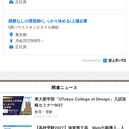
正社員
残業なしの理容師/しっかり休める/上場企業
QBハウスイオンスタイル南砂
東京都
月給25万500円～
正社員
Sponsored by
関連ニュース
東大新学部「UTokyo College of Design」入試攻
略セミナー9/27
教育・受験
2026.8.7 Fri 1:15
【高校受験2027】滋賀県立高、Web出願導入...入