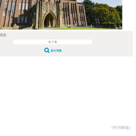
演会
全 2 枚
拡大写真
《中川和佳》