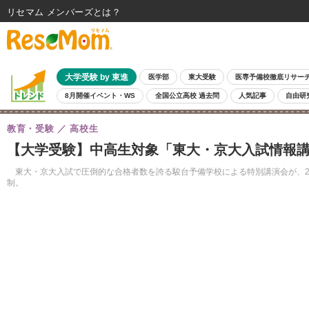
リセマム メンバーズ
大学受験 by 東進
医学部
東大受験
医専予備校徹底リサー
8月開催イベント・WS
全国公立高校 過去問
人気記事
自由研
教育・受験
高校生
【大学受験】中高生対象「東大・京大入試情報
東大・京大入試で圧倒的な合格者数を誇る駿台予備学校による特別講演会が、20
制。