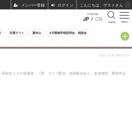
ログイン
こんにちは、ゲストさん
Language
JP
/
CN
menu
search
験
共通テスト
夏休み
8月開催学校説明会・相談会
2024.10.23 Wed 9:15
生・高校生とその保護者。一部、ライブ配信、録画配信あり。参加無料、事前申込