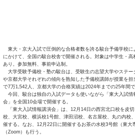
東大・京大入試で圧倒的な合格者数を誇る駿台予備学校による特
にかけて、全国の駿台校舎で開催される。対象は中学生・高
あり。参加無料、事前申込制。
大学受験予備校・塾の駿台は、受験生の志望大学やステー
や京都大学それぞれの傾向を熟知した予備校講師が授業を担当
で7万1,542人、京都大学の合格実績は2024年までの25年間で
今回、駿台は独自の入試データも使いながら「東大入試情報
会」を全国10会場で開催する。
「東大入試情報講演会」は、12月14日の西宮北口校を皮切
校、大宮校、横浜校1号館、津田沼校、名古屋校、丸の内校
催する。なお、12月22日に開催するお茶の水校3号館（東
（Zoom）も行う。