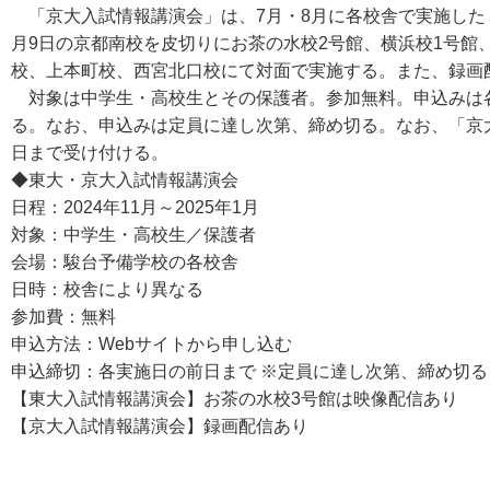
「京大入試情報講演会」は、7月・8月に各校舎で実施した
月9日の京都南校を皮切りにお茶の水校2号館、横浜校1号館
校、上本町校、西宮北口校にて対面で実施する。また、録画配信
対象は中学生・高校生とその保護者。参加無料。申込みは各
る。なお、申込みは定員に達し次第、締め切る。なお、「京大
日まで受け付ける。
◆東大・京大入試情報講演会
日程：2024年11月～2025年1月
対象：中学生・高校生／保護者
会場：駿台予備学校の各校舎
日時：校舎により異なる
参加費：無料
申込方法：Webサイトから申し込む
申込締切：各実施日の前日まで ※定員に達し次第、締め切る
【東大入試情報講演会】お茶の水校3号館は映像配信あり
【京大入試情報講演会】録画配信あり