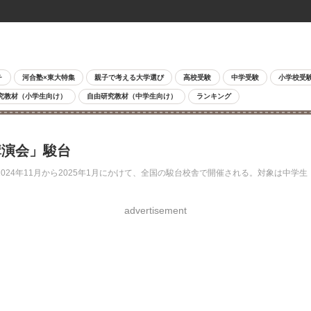
チ
河合塾×東大特集
親子で考える大学選び
高校受験
中学受験
小学校受
究教材（小学生向け）
自由研究教材（中学生向け）
ランキング
講演会」駿台
24年11月から2025年1月にかけて、全国の駿台校舎で開催される。対象は中学
advertisement