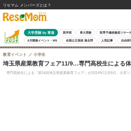
リセマム メンバーズ
大学受験 by 東進
医学部
東大受験
医専予備校徹底リサー
8月開催イベント・WS
全国公立高校 過去問
人気記事
自由研
教育イベント
小学生
埼玉県産業教育フェア11/9…専門高校生による
専門高校生による「第34回埼玉県産業教育フェア」が2024年11月9日、大