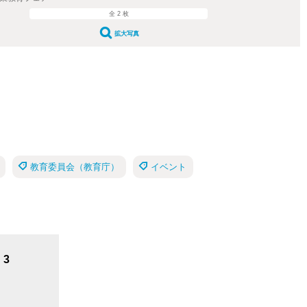
全 2 枚
拡大写真
教育委員会（教育庁）
イベント
3