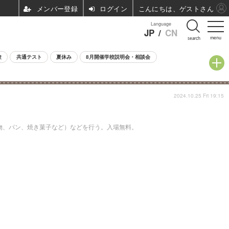
ログイン
こんにちは、ゲストさん
Language
JP
/
CN
menu
search
験
共通テスト
夏休み
8月開催学校説明会・相談会
2024.10.25 Fri 19:15
産物、パン、焼き菓子など）などを行う。入場無料。