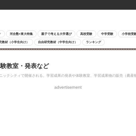
チ
河合塾×東大特集
親子で考える大学選び
高校受験
中学受験
小学校受
究教材（小学生向け）
自由研究教材（中学生向け）
ランキング
体験教室・発表など
宮ソニックシティで開催される。学習成果の発表や体験教室、学習成果物の販売（農
advertisement