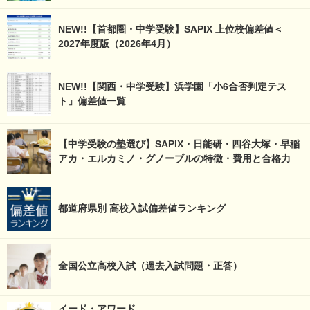
NEW!!【首都圏・中学受験】SAPIX 上位校偏差値＜
2027年度版（2026年4月）
NEW!!【関西・中学受験】浜学園「小6合否判定テス
ト」偏差値一覧
【中学受験の塾選び】SAPIX・日能研・四谷大塚・早稲
アカ・エルカミノ・グノーブルの特徴・費用と合格力
都道府県別 高校入試偏差値ランキング
全国公立高校入試（過去入試問題・正答）
イード・アワード