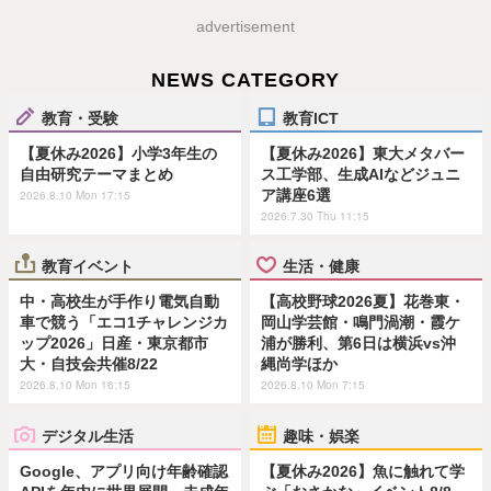
advertisement
NEWS CATEGORY
教育・受験
教育ICT
【夏休み2026】小学3年生の
【夏休み2026】東大メタバー
自由研究テーマまとめ
ス工学部、生成AIなどジュニ
ア講座6選
2026.8.10 Mon 17:15
2026.7.30 Thu 11:15
教育イベント
生活・健康
中・高校生が手作り電気自動
【高校野球2026夏】花巻東・
車で競う「エコ1チャレンジカ
岡山学芸館・鳴門渦潮・霞ケ
ップ2026」日産・東京都市
浦が勝利、第6日は横浜vs沖
大・自技会共催8/22
縄尚学ほか
2026.8.10 Mon 16:15
2026.8.10 Mon 7:15
デジタル生活
趣味・娯楽
Google、アプリ向け年齢確認
【夏休み2026】魚に触れて学