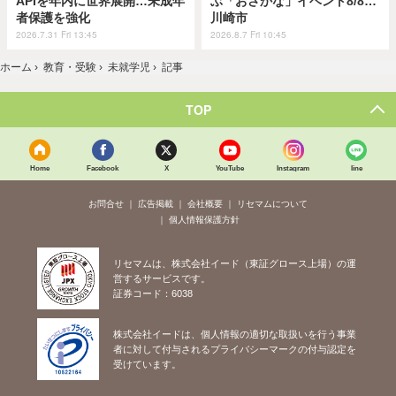
APIを年内に世界展開…未成年
ぶ「おさかな」イベント8/8…
者保護を強化
川崎市
2026.7.31 Fri 13:45
2026.8.7 Fri 10:45
ホーム
›
教育・受験
›
未就学児
›
記事
TOP
Home
Facebook
X
YouTube
Instagram
line
お問合せ
広告掲載
会社概要
リセマムについて
個人情報保護方針
リセマムは、株式会社イード（東証グロース上場）の運
営するサービスです。
証券コード：6038
株式会社イードは、個人情報の適切な取扱いを行う事業
者に対して付与されるプライバシーマークの付与認定を
受けています。