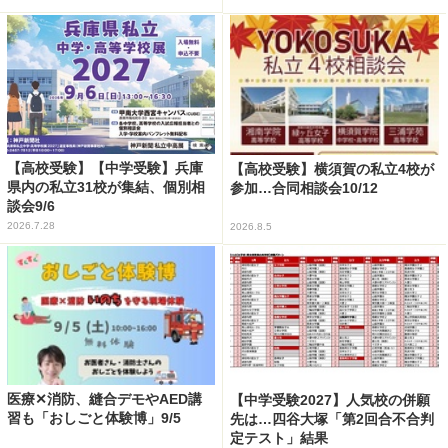
【高校受験】【中学受験】兵庫
【高校受験】横須賀の私立4校が
県内の私立31校が集結、個別相
参加…合同相談会10/12
談会9/6
2026.7.28
2026.8.5
医療✕消防、縫合デモやAED講
【中学受験2027】人気校の併願
習も「おしごと体験博」9/5
先は…四谷大塚「第2回合不合判
定テスト」結果