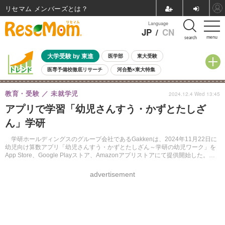
リセマム メンバーズ
Language
JP
/
CN
menu
search
大学受験 by 東進
医学部
東大受験
医専予備校徹底リサーチ
河合塾×東大特集
親子で考える大学選び
高校受験
中学受験
小学校受験
教育・受験
未就学児
2024.12.4 Wed 13:45
共通テスト
夏休み
8月開催学校説明会・相談会
アプリで学習「幼児さんすう・かずとたしざ
8月開催イベント・WS
全国公立高校 過去問
人気記事
ん」学研
自由研究教材（小学生向け）
自由研究教材（中学生向け）
ランキング
学研ホールディングスのグループ会社であるGakkenは、2024年11月22日に
幼児向け算数アプリ「幼児さんすう・かずとたしざん～学研の幼児ワーク」を
App Store、Google Playストア、Amazonアプリストアにて提供開始した。幼
児の興味に合わせた年齢別のラインアップを特徴とし、数とたし算を楽しく学
べる内容となっている。
advertisement