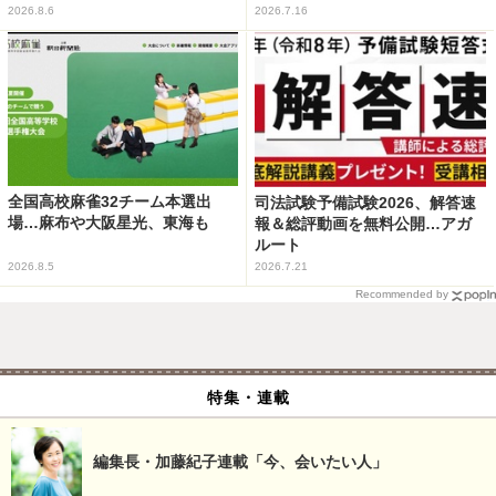
2026.8.6
2026.7.16
全国高校麻雀32チーム本選出
司法試験予備試験2026、解答速
場…麻布や大阪星光、東海も
報＆総評動画を無料公開…アガ
ルート
2026.8.5
2026.7.21
Recommended by
特集・連載
編集長・加藤紀子連載「今、会いたい人」