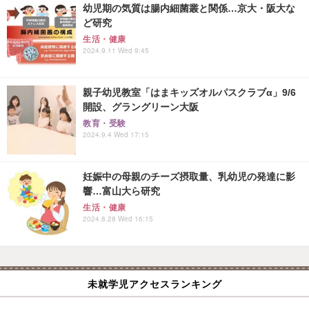
幼児期の気質は腸内細菌叢と関係…京大・阪大な
ど研究
生活・健康
2024.9.11 Wed 9:45
親子幼児教室「はまキッズオルパスクラブα」9/6
開設、グラングリーン大阪
教育・受験
2024.9.4 Wed 17:15
妊娠中の母親のチーズ摂取量、乳幼児の発達に影
響…富山大ら研究
生活・健康
2024.8.28 Wed 16:15
未就学児アクセスランキング