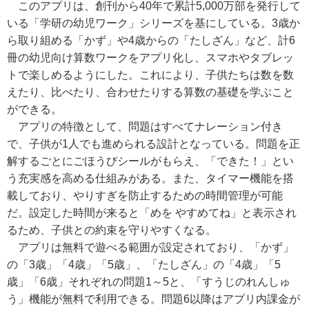
このアプリは、創刊から40年で累計5,000万部を発行して
いる「学研の幼児ワーク」シリーズを基にしている。3歳か
ら取り組める「かず」や4歳からの「たしざん」など、計6
冊の幼児向け算数ワークをアプリ化し、スマホやタブレッ
トで楽しめるようにした。これにより、子供たちは数を数
えたり、比べたり、合わせたりする算数の基礎を学ぶこと
ができる。
アプリの特徴として、問題はすべてナレーション付き
で、子供が1人でも進められる設計となっている。問題を正
解するごとにごほうびシールがもらえ、「できた！」とい
う充実感を高める仕組みがある。また、タイマー機能を搭
載しており、やりすぎを防止するための時間管理が可能
だ。設定した時間が来ると「めを やすめてね」と表示され
るため、子供との約束を守りやすくなる。
アプリは無料で遊べる範囲が設定されており、「かず」
の「3歳」「4歳」「5歳」、「たしざん」の「4歳」「5
歳」「6歳」それぞれの問題1～5と、「すうじのれんしゅ
う」機能が無料で利用できる。問題6以降はアプリ内課金が