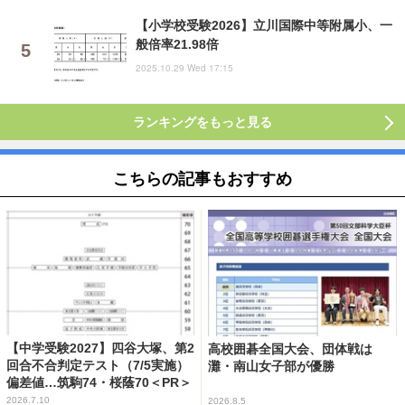
【小学校受験2026】立川国際中等附属小、一
般倍率21.98倍
2025.10.29 Wed 17:15
ランキングをもっと見る
こちらの記事もおすすめ
【中学受験2027】四谷大塚、第2
高校囲碁全国大会、団体戦は
回合不合判定テスト（7/5実施）
灘・南山女子部が優勝
偏差値…筑駒74・桜蔭70＜PR＞
2026.7.10
2026.8.5