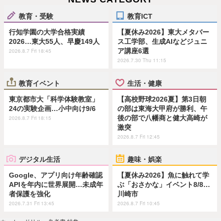
教育・受験
教育ICT
行知学園の大学合格実績
【夏休み2026】東大メタバー
2026…東大55人、早慶149人
ス工学部、生成AIなどジュニ
ア講座6選
2026.8.7 Fri 18:45
2026.7.30 Thu 11:15
教育イベント
生活・健康
東京都市大「科学体験教室」
【高校野球2026夏】第3日朝
24の実験企画…小中向け9/6
の部は東海大甲府が勝利、午
後の部で八幡商と健大高崎が
2026.8.7 Fri 18:15
激突
2026.8.7 Fri 12:45
デジタル生活
趣味・娯楽
Google、アプリ向け年齢確認
【夏休み2026】魚に触れて学
APIを年内に世界展開…未成年
ぶ「おさかな」イベント8/8…
者保護を強化
川崎市
2026.7.31 Fri 13:45
2026.8.7 Fri 10:45