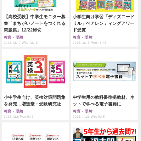
【高校受験】中学生モニター募
小学生向け学習「ディズニード
集「まちがいノートをつくれる
リル」ペアレンティングアワー
問題集」12/22締切
ド受賞
教育・受験
教育・受験
2025.12.17 Wed 12:15
2025.12.15 Mon 16:45
小中学生向け、英検対策問題集
中学生用の教科書準拠教材、ネ
を発売…増進堂・受験研究社
ットで学べる電子書籍に
教育・受験
教育・受験
2025.12.8 Mon 9:15
2025.11.26 Wed 9:45