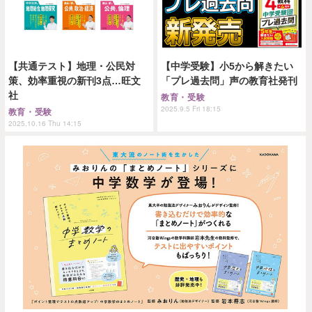
【共通テスト】地理・公民対
【中学受験】小5から解きたい
策、効率重視の新刊3点…旺文
「プレ過去問」声の教育社発刊
社
教育・受験
2025.9.5 Fri 18:15
教育・受験
2025.10.16 Thu 14:15