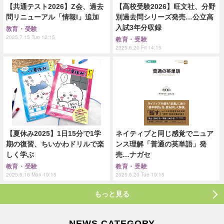
【共通テスト2026】Z会、過去
【高校受験2026】旺文社、分野
問リニューアル「情報I」追加
別過去問シリーズ発売…公立高
入試3年分収録
教育・受験
2025.7.15 Tue 12:15
教育・受験
2025.6.20 Fri 14:15
【夏休み2025】1日15分で1学
ネイティブと同じ感覚でニュア
期の復習、ちいかわドリルで楽
ンス理解「普通の英単語」発
しく学ぶ
売…ナガセ
教育・受験
教育・受験
2025.6.16 Mon 19:15
2025.5.20 Tue 19:15
もっと見る
NEWS CATEGORY