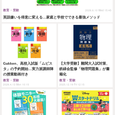
教育・受験
2026.6.10 Wed 15:45
英語嫌いを得意に変える…家庭と学校でできる最強メソッド
Gakken、高校入試版「ムビス
【大学受験】難関大入試対策、
タ」の予約開始…実力派講師陣
鉄緑会監修「物理問題集」が書
の授業動画付き
籍化
教育・受験
教育・受験
2026.4.13 Mon 10:15
2025.12.19 Fri 12:15