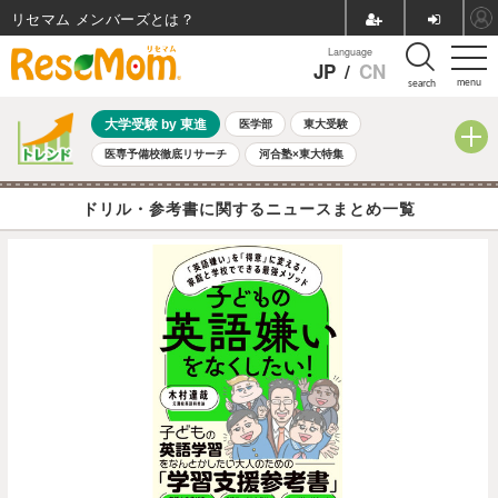
リセマム メンバーズ
Language
JP
/
CN
menu
search
大学受験 by 東進
医学部
東大受験
医専予備校徹底リサーチ
河合塾×東大特集
親子で考える大学選び
高校受験
中学受験
小学校受験
ドリル・参考書に関するニュースまとめ一覧
共通テスト
夏休み
8月開催学校説明会・相談会
8月開催イベント・WS
全国公立高校 過去問
人気記事
自由研究教材（小学生向け）
自由研究教材（中学生向け）
ランキング