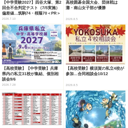
【中学受験2027】四谷大塚、第2
高校囲碁全国大会、団体戦は
回合不合判定テスト（7/5実施）
灘・南山女子部が優勝
偏差値…筑駒74・桜蔭70＜PR＞
2026.7.10
2026.8.5
【高校受験】【中学受験】兵庫
【高校受験】横須賀の私立4校が
県内の私立31校が集結、個別相
参加…合同相談会10/12
談会9/6
2026.7.28
2026.8.5