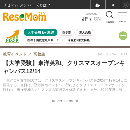
リセマム メンバーズ
Language
JP
/
CN
menu
search
大学受験 by 東進
医学部
東大受験
医専予備校徹底リサーチ
河合塾×東大特集
親子で考える大学選び
高校受験
中学受験
小学校受験
教育イベント
高校生
2024.12.4 Wed 19:45
共通テスト
夏休み
8月開催学校説明会・相談会
【大学受験】東洋英和、クリスマスオープンキ
8月開催イベント・WS
全国公立高校 過去問
人気記事
ャンパス12/14
自由研究教材（小学生向け）
自由研究教材（中学生向け）
ランキング
東洋英和女学院大学は、クリスマスオープンキャンパスを2024年12月14日に
開催する。当日は、聖歌隊やハンドベル部によるクリスマスミニコンサートが
行われ、東洋英和のクリスマスの雰囲気を体験できる。また、2026年度に設置
予定の各学科を紹介する特別プログラムやガイダンス、キャンパスツアーも実
施される。予約は不要だが、事前申込が推奨されている。
advertisement