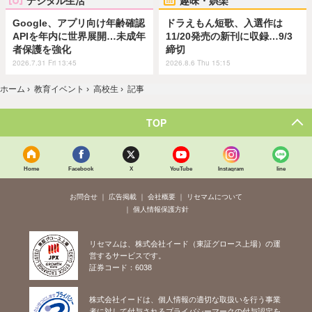
デジタル生活
趣味・娯楽
Google、アプリ向け年齢確認
ドラえもん短歌、入選作は
APIを年内に世界展開…未成年
11/20発売の新刊に収録…9/3
者保護を強化
締切
2026.7.31 Fri 13:45
2026.8.6 Thu 15:15
ホーム
›
教育イベント
›
高校生
›
記事
TOP
Home
Facebook
X
YouTube
Instagram
line
お問合せ
広告掲載
会社概要
リセマムについて
個人情報保護方針
リセマムは、株式会社イード（東証グロース上場）の運
営するサービスです。
証券コード：6038
株式会社イードは、個人情報の適切な取扱いを行う事業
者に対して付与されるプライバシーマークの付与認定を