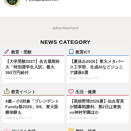
advertisement
NEWS CATEGORY
教育・受験
教育ICT
【大学受験2027】名古屋商科
【夏休み2026】東大メタバー
大「特別奨学生入試」最大
ス工学部、生成AIなどジュニ
360万円給付
ア講座6選
2026.8.6 Thu 14:15
2026.7.30 Thu 11:15
教育イベント
生活・健康
4歳～小3対象「プレジデント
【高校野球2026夏】仙台育英
Family祭2026」9/6、東大医
が開幕戦勝利、第2日は東筑
療体験も
vs神村学園ほか
2026.8.6 Thu 11:15
2026.8.5 Wed 20:32