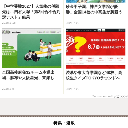
【中学受験2027】人気校の併願
砂金甲子園、神戸女学院が優
先は…四谷大塚「第2回合不合判
勝…全国14校の中高生が腕競う
定テスト」結果
2026.7.16
2026.7.29
全国高校麻雀32チーム本選出
渋幕や東大寺学園など40校、高
場…麻布や大阪星光、東海も
校生クイズTOKYOラウンドへ
2026.8.5
2026.7.29
Recommended by
特集・連載