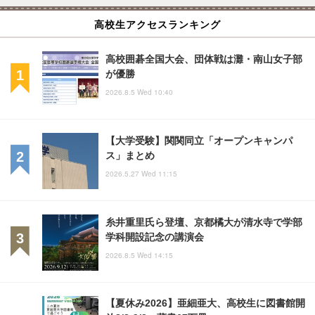
高校生アクセスランキング
高校囲碁全国大会、団体戦は灘・南山女子部
が優勝
2026.8.5 Wed 10:40
【大学受験】関関同立「オープンキャンパ
ス」まとめ
2026.5.27 Wed 11:15
糸井重里氏ら登壇、京都橘大が清水寺で学部
学科開設記念の講演会
2026.8.5 Wed 14:15
【夏休み2026】亜細亜大、高校生に図書館開