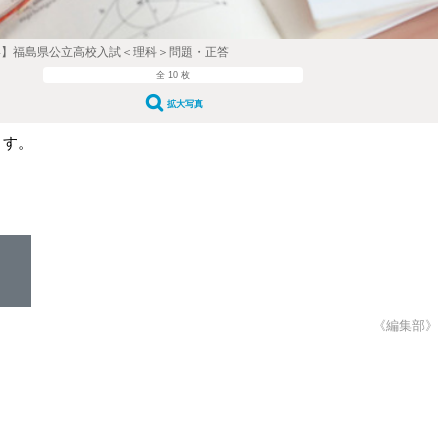
24】福島県公立高校入試＜理科＞問題・正答
全 10 枚
拡大写真
ます。
《編集部》