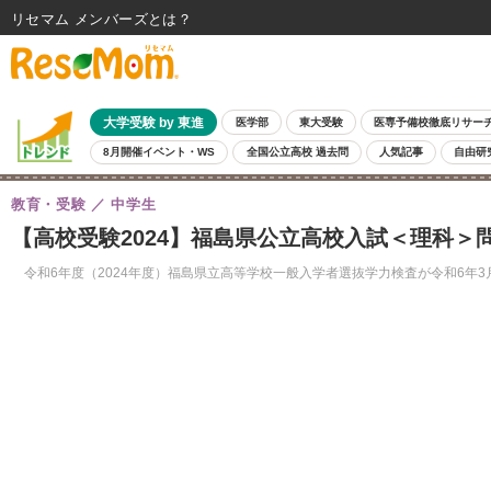
リセマム メンバーズ
大学受験 by 東進
医学部
東大受験
医専予備校徹底リサー
8月開催イベント・WS
全国公立高校 過去問
人気記事
自由研
教育・受験
中学生
【高校受験2024】福島県公立高校入試＜理科＞
令和6年度（2024年度）福島県立高等学校一般入学者選抜学力検査が令和6年