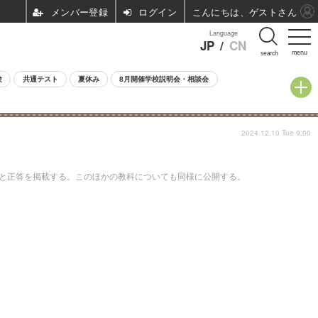
ログイン
こんにちは、ゲストさん
Language
JP
/
CN
menu
search
験
共通テスト
夏休み
8月開催学校説明会・相談会
2024.12.10 Tue 9:00
題と正答を掲載する。このほかの教科についても同様に公開する。