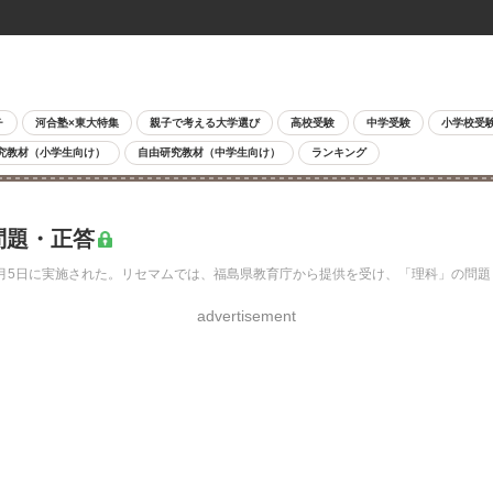
チ
河合塾×東大特集
親子で考える大学選び
高校受験
中学受験
小学校受
究教材（小学生向け）
自由研究教材（中学生向け）
ランキング
問題・正答
3月5日に実施された。リセマムでは、福島県教育庁から提供を受け、「理科」の問
advertisement